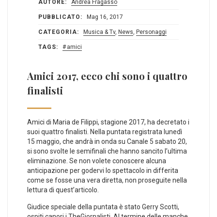
AUTORE:
Andrea Fragasso
PUBBLICATO:
Mag 16, 2017
CATEGORIA:
Musica & Tv
,
News
,
Personaggi
TAGS:
amici
Amici 2017, ecco chi sono i quattro
finalisti
Amici di Maria de Filippi, stagione 2017, ha decretato i
suoi quattro finalisti. Nella puntata registrata lunedì
15 maggio, che andrà in onda su Canale 5 sabato 20,
si sono svolte le semifinali che hanno sancito l’ultima
eliminazione. Se non volete conoscere alcuna
anticipazione per godervi lo spettacolo in differita
come se fosse una vera diretta, non proseguite nella
lettura di quest’articolo.
Giudice speciale della puntata è stato Gerry Scotti,
ospiti canori i TheGiornalisti. Al termine delle manche