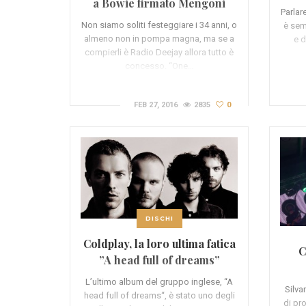
a Bowie firmato Mengoni
Parlar
Elisa a Laura Pausini
Non siamo soliti festeggiare i 34 anni, o
è semp
(RECENSIONE)
almeno non in pompa magna, ma se a
e d
compierli è Radio Deejay allora tutto è
concesso. “One…
FEB 27, 2016
2835
0
DISCHI
Coldplay, la loro ultima fatica
C
”A head full of dreams”
(RECENSIONE)
L’ultimo album del gruppo inglese, “A
Silva
head full of dreams“, è stato uno degli
di pr