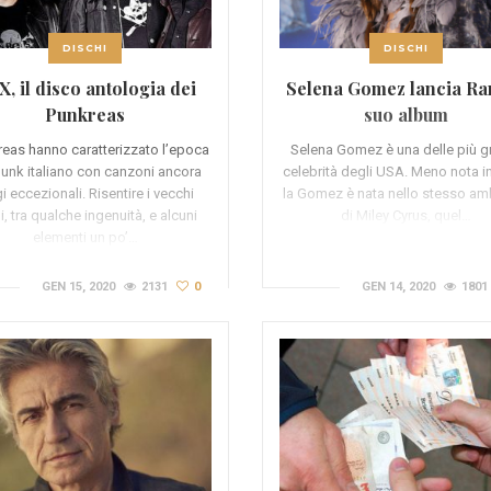
DISCHI
DISCHI
, il disco antologia dei
Selena Gomez lancia Rar
Punkreas
suo album
reas hanno caratterizzato l’epoca
Selena Gomez è una delle più g
punk italiano con canzoni ancora
celebrità degli USA. Meno nota in 
i eccezionali. Risentire i vecchi
la Gomez è nata nello stesso am
i, tra qualche ingenuità, e alcuni
di Miley Cyrus, quel…
elementi un po’…
GEN 15, 2020
2131
0
GEN 14, 2020
1801