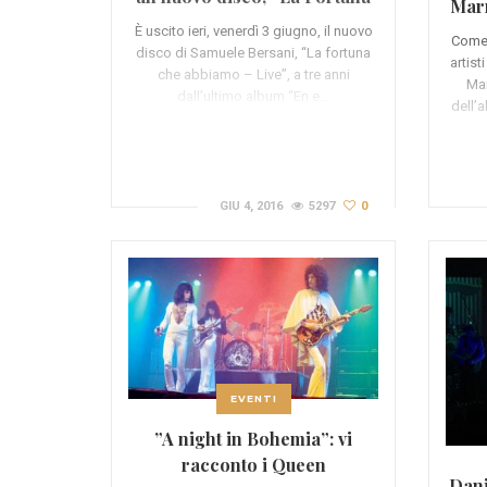
Mar
che abbiamo”
È uscito ieri, venerdì 3 giugno, il nuovo
Come 
disco di Samuele Bersani, “La fortuna
artist
che abbiamo – Live”, a tre anni
Mar
dall’ultimo album “En e…
dell’
GIU 4, 2016
5297
0
EVENTI
”A night in Bohemia”: vi
racconto i Queen
Dani