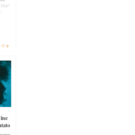
 Club”.
tà,…
0
Nine
ntato
iovane