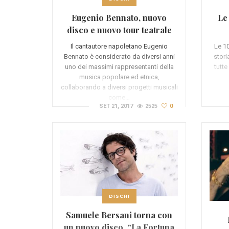
Eugenio Bennato, nuovo
Le
disco e nuovo tour teatrale
Il cantautore napoletano Eugenio
Le 10
Bennato è considerato da diversi anni
stori
uno dei massimi rappresentanti della
tutte
musica popolare ed etnica,
collaborando a diversi progetti musicali
come…
SET 21, 2017
2525
0
DISCHI
Samuele Bersani torna con
un nuovo disco, “La Fortuna