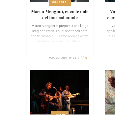
CONCERTI
Marco Mengoni, ecco le date
Va
del tour autunnale
canz
Marco Mengoni si prepara a una lunga
Va
stagione estiva. I suoi spettacoli però
spoil
non finiscono qui. Siamo appena entrati
già 
nei primi caldi, ma già l’artista…
MAG 22, 2019
2116
0
DISCHI