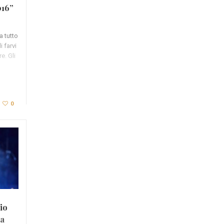
016”
 a tutto
 farvi
e. Gli
0
io
la