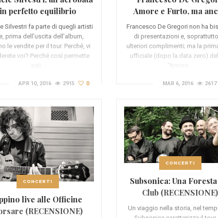
in perfetto equilibrio
Amore e Furto, ma an
(RECENSIONE)
tanta musica (RECENSI
e Silvestri fa parte di quegli artisti
Francesco De Gregori non ha b
e, prima dell’uscita dell’album,
di presentazioni e, soprattutto
o le vendite per il tour. Perché, vi
ulteriori complimenti; ma la prim
derete voi? Perché così permette
ufficiale (dopo la data zero) de
agli…
“Amore…
APR 10, 2016
2915
0
MAR 6, 2016
2617
CONCERTI
Subsonica: Una Foresta
CONCERTI
Club (RECENSIONE
ppino live alle Officine
Un viaggio nella storia, nel temp
orsare (RECENSIONE)
Subsonica caratterizza il tour