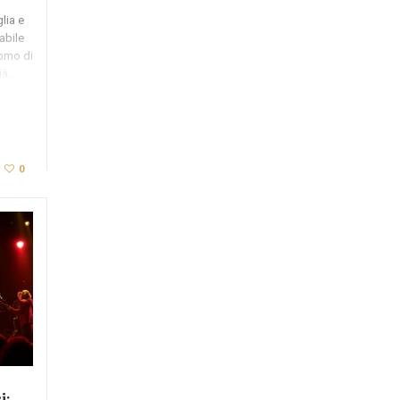
lia e
abile
romo di
già…
0
i: