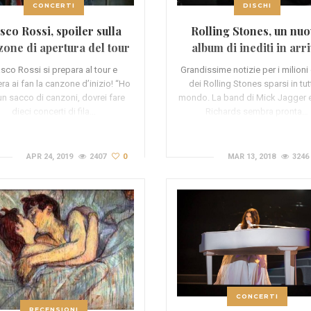
CONCERTI
DISCHI
sco Rossi, spoiler sulla
Rolling Stones, un nu
one di apertura del tour
album di inediti in arr
sco Rossi si prepara al tour e
Grandissime notizie per i milioni 
era ai fan la canzone d’inizio! “Ho
dei Rolling Stones sparsi in tutt
un sacco di canzoni, dovrei fare
mondo. La band di Mick Jagger e
dieci concerti di fila…
Richards sembra pronta…
APR 24, 2019
2407
0
MAR 13, 2018
3246
CONCERTI
RECENSIONI