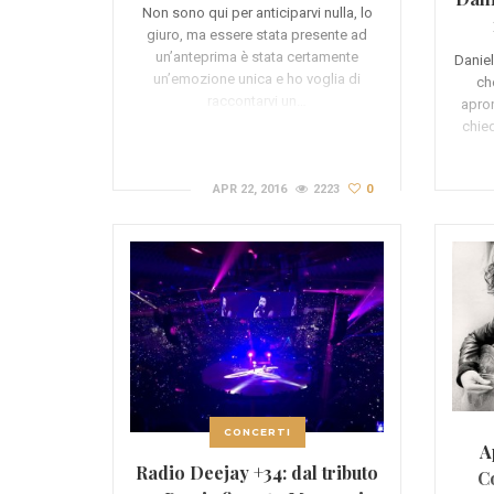
(RECENSIONE)
Non sono qui per anticiparvi nulla, lo
giuro, ma essere stata presente ad
un’anteprima è stata certamente
Daniel
un’emozione unica e ho voglia di
ch
raccontarvi un…
apron
chie
APR 22, 2016
2223
0
CONCERTI
A
Radio Deejay +34: dal tributo
C