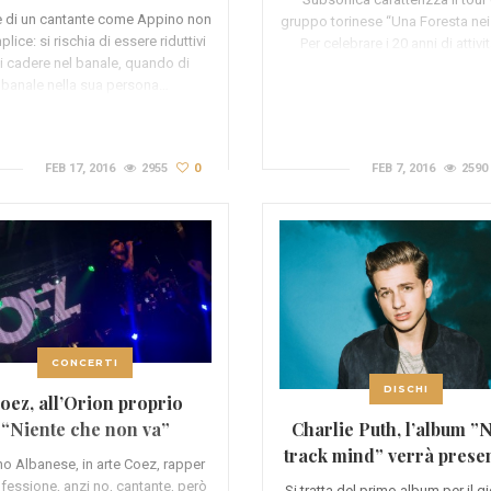
e di un cantante come Appino non
gruppo torinese “Una Foresta nei
lice: si rischia di essere riduttivi
Per celebrare i 20 anni di attivi
i cadere nel banale, quando di
banale nella sua persona…
FEB 17, 2016
2955
0
FEB 7, 2016
2590
CONCERTI
DISCHI
oez, all’Orion proprio
Charlie Puth, l’album ”
“Niente che non va”
track mind” verrà prese
(RECENSIONE)
no Albanese, in arte Coez, rapper
a Milano (VIDEO)
ofessione, anzi no, cantante, però
Si tratta del primo album per il g