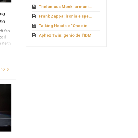
Thelonious Monk: armonie fuori schema
ovo
Frank Zappa: ironia e sperimentazione
ivo
Talking Heads e “Once in a Lifetime”
di fan
Aphex Twin: genio dell’IDM
o il
 Keith
0