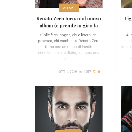
DISCHI
Renato Zero torna col nuovo
Lig
album (e prende in giro la
Ferragni)
«Folle è chi sogna, chi è libero, chi
All
provoca, chi cambia…». Renato Zero
torna con un disco di inediti
insucc
eccezionale che dipinge ancora una
c
volta…
l
OTT 1, 2019
1957
0