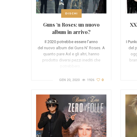
DISCHI
Guns ‘n Roses: un nuovo
XXX
album in arrivo?
Il 2020 potrebbe essere l’anno
I Punk
del nuovo album dei Guns N’ Roses. A
del 
quanto pare Axl e gli altri, hanno
ogg
prodotto diversi pezzi inediti che
bran
potrebbero…
GEN 20, 2020
1926
0