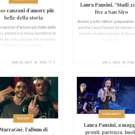
Laura Pausini, ”Stadi 2
 10 canzoni d’amore più
live a San Siro
belle della storia
(RECENSIONE)
Avviso a tutti i lettori: preparatevi
 canzoni d’amore più belle della
perché Laura Pausini ha deciso di
a L’amore è la musa ispiratrice di
sudare e ballare per più di due or
 le arti, e le canzoni che nascono
ingredienti…
dalle tante sfaccettature…
GEN 24, 2017
7476
1
GIU 5, 2016
3105
CONCERTI
DISCHI
Laura Pausini, a magg
MarraGuè, l’album di
pronti, partenza, Imo