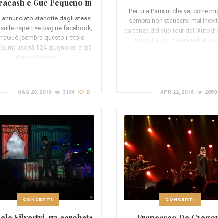
racash e Guè Pequeno in
(FOTO E VIDEO)
Per una Pausini che va, corre mig
uscita il 24 giugno
annunciato stanotte dagli stessi
sembra non stancarsi mai inevit
i sulle rispettive pagine facebook,
partenza del suo tour dall’Autod
raGuè (sembra questo il titolo
Imola. La notizia era nell’aria 
album) uscirà il 24 giugno ed è già
disponibile un…
MAG 20, 2016
3136
0
APR 22, 2016
2650
CONCERTI
CONCERTI
ele Silvestri, un acrobata
Francesco De Gregor