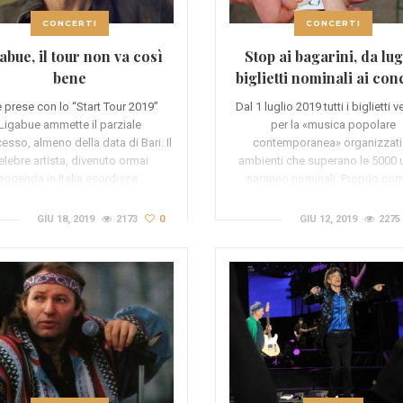
CONCERTI
CONCERTI
abue, il tour non va così
Stop ai bagarini, da lug
bene
biglietti nominali ai con
e prese con lo “Start Tour 2019”
Dal 1 luglio 2019 tutti i biglietti 
Ligabue ammette il parziale
per la «musica popolare
esso, almeno della data di Bari. Il
contemporanea» organizzati 
elebre artista, divenuto ormai
ambienti che superano le 5000 u
eggenda in Italia esordisce…
saranno nominali. Proprio co
GIU 18, 2019
2173
0
GIU 12, 2019
2275