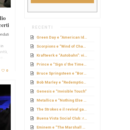
lio
certi
RECENTI
venduti
Green Day e “American Idiot”: rock politico
in
Scorpions e “Wind of Change”: caduta del Muro
nità,
Kraftwerk e “Autobahn”: viaggio elettronico
me…
Prince e “Sign o’ the Times”: genio e provocazione
0
Bruce Springsteen e “Born to Run”: sogno americano
Bob Marley e “Redemption Song”
Genesis e “Invisible Touch”
Metallica e “Nothing Else Matters”: ballata metal
The Strokes e il revival garage
Buena Vista Social Club: rinascita cubana
Eminem e “The Marshall Mathers LP”