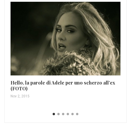
El
Mar
Hello, la parole di Adele per uno scherzo all’ex
(FOTO)
Nov 2, 2015