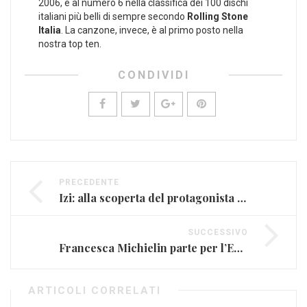
2006, è al numero 6 nella classifica dei 100 dischi
italiani più belli di sempre secondo
Rolling Stone
Italia
. La canzone, invece, è al primo posto nella
nostra top ten.
CONDIVIDI
PRECEDENTE
Izi: alla scoperta del protagonista di “Zeta” (VIDEO)
SUCCESSIVO
Francesca Michielin parte per l’Eurovision dalla sua Bassano del Grappa
ARTICOLI CORRELATI