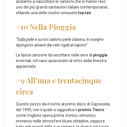
andiamo a riascoltare le canzoni che lo hanno reso
uno dei più grandi cantautori italiani contemporanei,
stilando una delle nostre consuete
top ten
.
#10 Nella Pioggia
“Sulla pelle e su noi cadono perle stasera, le insegne
dipingono amanti dai vetri rigati al vapore”
La tipica canzone da ascoltare nelle sere di
pioggia
invernali, col naso spiaccicato al vetro della finestra
appannata.
#9 All’una e trentacinque
circa
Questo pezzo dà il nome al primo disco di Capossela,
del 1990, con il quale si aggiudica il
premio Tenco
come migliore opera prima. Ironico, istrionico,
immerso nelle atmosfere blues cittadine; seppure
nato agli esordi della sua carriera, la diceva già lunga