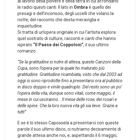
al lavorio della polvere e della terra in cui affondano
le radici questi canti. Il lato in
Ombra
è quello dei
presagi e dell’inconscio, degli uccelli che volano la
notte, del racconto che desta meraviglia e
inquietudine.
Si tratta di un’opera originale in cui l’artista esplora
quel sostrato di culture, racconti e canti che hanno
ispirato
“Il Paese dei Coppoloni”
, il suo ultimo
romanzo.
“Se la gratitudine si nutre di attesa, queste Canzoni della
Cupa, sono l’opera per la quale ho maturato più
gratitudine. Gratitudine ricambiata, visto che dal 2003 ad
oggi si sono riprodotte fino a presentarsi ora al pubblico
in disco doppio e vinile quadruplo. Del resto sono un po’
l’opera della vita, dunque sono vitali, come maggio, il
mese in cui usciranno… Il mese delle rose, dei rosari e
delle spine. Che la loro nuova vita gli sia lieve. Grazie a
tutti”
E se è lo stesso Capossela a presentarci con queste
parole il suo ultimo disco, ci nutriamo decisamente di
grande attesa anche noi, e, aspettando il 6 maggio,