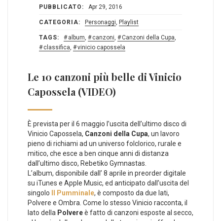
PUBBLICATO:
Apr 29, 2016
CATEGORIA:
Personaggi
,
Playlist
TAGS:
album
,
canzoni
,
Canzoni della Cupa
,
classifica
,
vinicio capossela
Le 10 canzoni più belle di Vinicio
Capossela (VIDEO)
È prevista per il 6 maggio l’uscita dell’ultimo disco di
Vinicio Capossela,
Canzoni della Cupa
, un lavoro
pieno di richiami ad un universo folclorico, rurale e
mitico, che esce a ben cinque anni di distanza
dall’ultimo disco, Rebetiko Gymnastas.
L’album, disponibile dall’ 8 aprile in preorder digitale
su iTunes e Apple Music, ed anticipato dall’uscita del
singolo
Il Pumminale
, è composto da due lati,
Polvere e Ombra. Come lo stesso Vinicio racconta, il
lato della
Polvere
è fatto di canzoni esposte al secco,