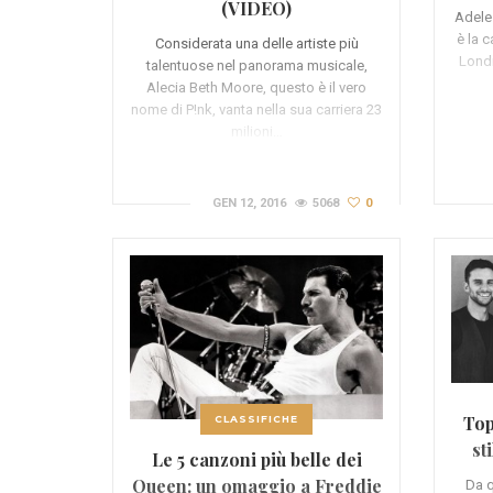
(VIDEO)
Adele 
è la c
Considerata una delle artiste più
Londr
talentuose nel panorama musicale,
Alecia Beth Moore, questo è il vero
nome di P!nk, vanta nella sua carriera 23
milioni…
GEN 12, 2016
5068
0
Top
CLASSIFICHE
st
Le 5 canzoni più belle dei
Queen: un omaggio a Freddie
Da q