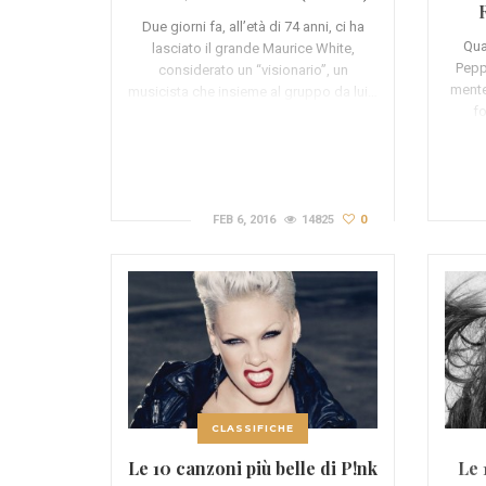
Due giorni fa, all’età di 74 anni, ci ha
Qua
lasciato il grande Maurice White,
Pepp
considerato un “visionario”, un
mente
musicista che insieme al gruppo da lui…
fo
FEB 6, 2016
14825
0
CLASSIFICHE
Le 10 canzoni più belle di P!nk
Le 