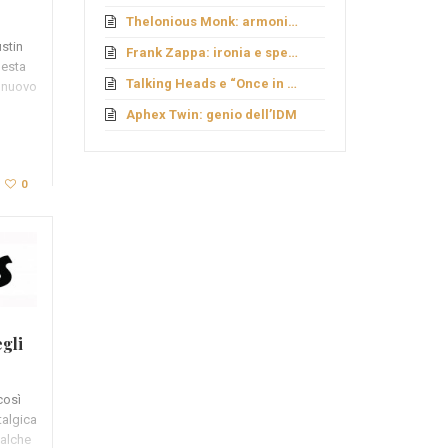
Thelonious Monk: armonie fuori schema
ustin
Frank Zappa: ironia e sperimentazione
uesta
Talking Heads e “Once in a Lifetime”
o nuovo
Aphex Twin: genio dell’IDM
0
egli
così
talgica
ualche