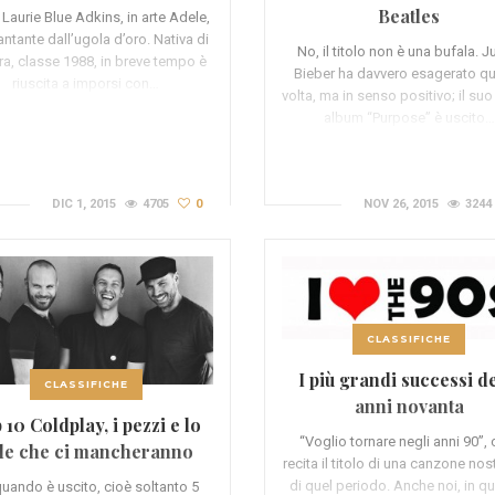
Beatles
Laurie Blue Adkins, in arte Adele,
antante dall’ugola d’oro. Nativa di
No, il titolo non è una bufala. J
a, classe 1988, in breve tempo è
Bieber ha davvero esagerato q
riuscita a imporsi con…
volta, ma in senso positivo; il su
album “Purpose” è uscito…
DIC 1, 2015
4705
0
NOV 26, 2015
3244
CLASSIFICHE
I più grandi successi d
CLASSIFICHE
anni novanta
 10 Coldplay, i pezzi e lo
“Voglio tornare negli anni 90”, 
ile che ci mancheranno
recita il titolo di una canzone nos
di quel periodo. Anche noi, in q
uando è uscito, cioè soltanto 5