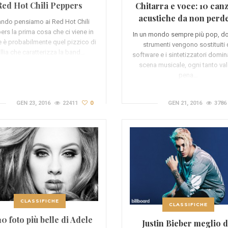
Red Hot Chili Peppers
Chitarra e voce: 10 can
(VIDEO)
acustiche da non perd
ndo pensiamo ai Red Hot Chili
(VIDEO)
ers la prima cosa che ci viene in
In un mondo sempre più pop, do
 è probabilmente quel pizzico di
strumenti vengono sostituiti
llia che caratterizza la band…
software e i sintetizzatori domin
scena musicale, ogni tanto val
pena…
GEN 23, 2016
22411
0
GEN 21, 2016
3786
CLASSIFICHE
CLASSIFICHE
10 foto più belle di Adele
Justin Bieber meglio d