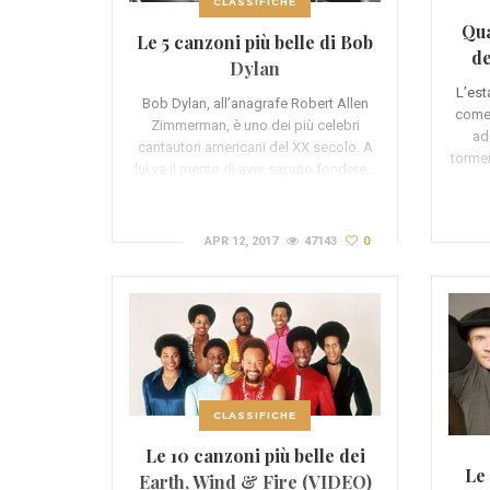
CLASSIFICHE
Qua
Le 5 canzoni più belle di Bob
de
Dylan
L’est
Bob Dylan, all’anagrafe Robert Allen
come 
Zimmerman, è uno dei più celebri
ad
cantautori americani del XX secolo. A
tormen
lui va il merito di aver saputo fondere…
APR 12, 2017
47143
0
CLASSIFICHE
Le 10 canzoni più belle dei
Le 
Earth, Wind & Fire (VIDEO)