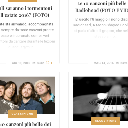
Le 10 canzoni più belle
li saranno i tormentoni
Radiohead (FOTO E VI
ll’estate 2016? (FOTO)
E’ uscito l’8 maggio il nono dis
ate sta arrivando, accompagnata
Radiohead, A Moon Shaped Pool,
sempre da tante canzoni pronte
si parla d’altro. Il gruppo, che ne
 essere incoronate come i veri
stesso anno…
toni da cantare durante le lezioni
di acquagym in…
GIU 13, 2016
4032
1
MAG 14, 2016
8494
CLASSIFICHE
CLASSIFICHE
10 canzoni più belle dei