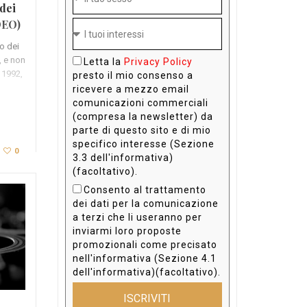
 dei
DEO)
co dei
 e non
Letta la
Privacy Policy
l 1992,
presto il mio consenso a
ricevere a mezzo email
comunicazioni commerciali
(compresa la newsletter) da
parte di questo sito e di mio
specifico interesse (Sezione
0
3.3 dell'informativa)
(facoltativo).
Consento al trattamento
dei dati per la comunicazione
a terzi che li useranno per
inviarmi loro proposte
promozionali come precisato
nell'informativa (Sezione 4.1
dell'informativa)(facoltativo).
ISCRIVITI