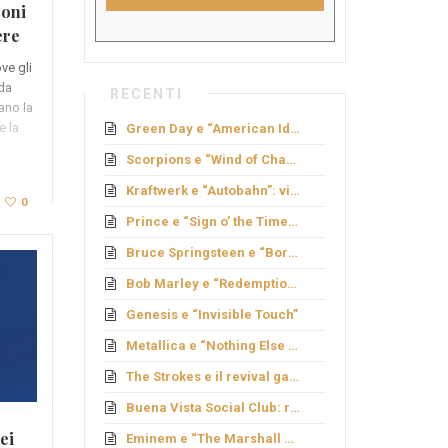
zoni
ere
ve gli
 da
RECENTI
ano la
e la
Green Day e “American Idiot”: rock politico
Scorpions e “Wind of Change”: caduta del Muro
Kraftwerk e “Autobahn”: viaggio elettronico
0
Prince e “Sign o’ the Times”: genio e provocazione
Bruce Springsteen e “Born to Run”: sogno americano
Bob Marley e “Redemption Song”
Genesis e “Invisible Touch”
Metallica e “Nothing Else Matters”: ballata metal
The Strokes e il revival garage
Buena Vista Social Club: rinascita cubana
ei
Eminem e “The Marshall Mathers LP”