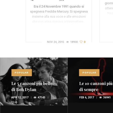
giorn
Mercury
Era il 24 Novembre 1991 quando si
otten
spegneva Freddie Mercury. Si spegneva
Yout
insieme alla sua voce e alle emozioni
che con essa riusciva a trasmettere…
NOV 24, 2015
18900
0
POPULAR
POPULAR
Le 5 canzoni più belle
Le 10 canzoni più
di Bob Dylan
di sempre
APR 12, 2017
47143
FEB 6, 2017
36941
0