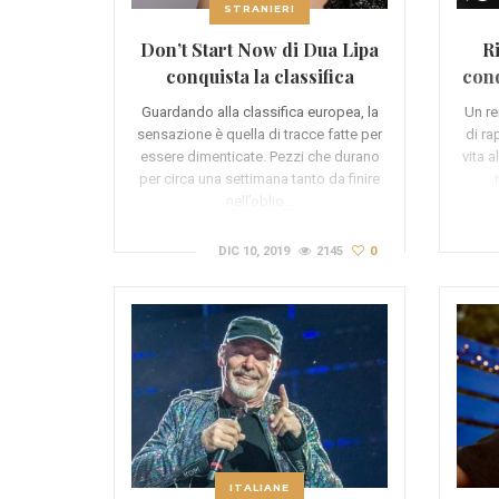
STRANIERI
Don’t Start Now di Dua Lipa
R
conquista la classifica
conq
europea
Guardando alla classifica europea, la
Un re
sensazione è quella di tracce fatte per
di ra
essere dimenticate. Pezzi che durano
vita 
per circa una settimana tanto da finire
nell’oblio…
DIC 10, 2019
2145
0
ITALIANE