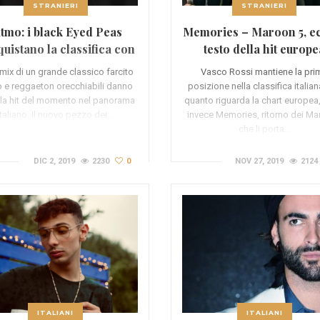
STRANIERI
STRANIERI
itmo: i black Eyed Peas
Memories – Maroon 5, ec
uistano la classifica con
testo della hit europe
un pezzo commerciale
mix di un grande classico farcito
Vasco Rossi mantiene la pri
p e reggaeton orecchiabili danno
posizione nella classifica italian
alla hit del momento nel panorama
quanto riguarda la chart europea,
italiano. Il nuovo pezzo dei…
invece Memories, ritorno dei Ma
che li porta…
DIC 2, 2019
2230
0
NOV 27, 2019
2124
ITALIANI
ITALIANI