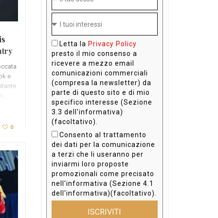
is
Letta la
Privacy Policy
ntry
presto il mio consenso a
ea
ricevere a mezzo email
occata
comunicazioni commerciali
Tok e
(compresa la newsletter) da
stante
parte di questo sito e di mio
 a…
specifico interesse (Sezione
3.3 dell'informativa)
(facoltativo).
0
Consento al trattamento
dei dati per la comunicazione
a terzi che li useranno per
inviarmi loro proposte
promozionali come precisato
nell'informativa (Sezione 4.1
dell'informativa)(facoltativo).
ISCRIVITI