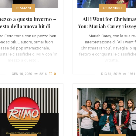
ITALIANI
STRANIERI
mezzo a questo inverno –
All i Want for Christmas
esto della nuova hit di
You: Mariah Carey risvegl
Tiziano Ferro
Natale
ano Ferro torna con un pezzo ben
Mariah Carey, con la sua re
onoscibili. L’autore, ormai fuori
interpretazione di “All I want 
lasse del pop internazionale,
Christmas is You”, risveglia lo sp
ista le classifiche di MTV con “In
festivo e conquista le classifich
mezzo a questo…
Si tratta…
GEN 10, 2020
2216
0
DIC 31, 2019
1931