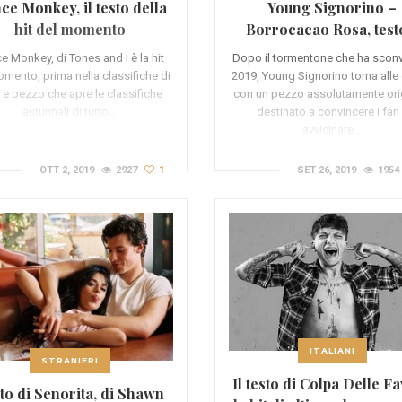
ce Monkey, il testo della
Young Signorino –
hit del momento
Borrocacao Rosa, test
video
e Monkey, di Tones and I è la hit
Dopo il tormentone che ha sconvo
mento, prima nella classifiche di
2019, Young Signorino torna alle 
e pezzo che apre le classifiche
con un pezzo assolutamente ori
autunnali di tutto…
destinato a convincere i fan
avvicinare…
OTT 2, 2019
2927
1
SET 26, 2019
1954
ITALIANI
STRANIERI
Il testo di Colpa Delle Fa
to di Senorita, di Shawn