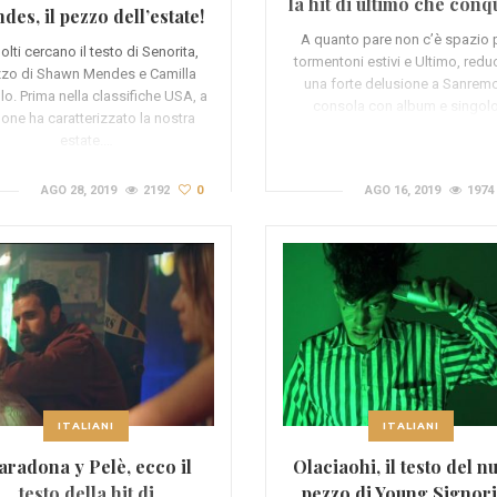
la hit di ultimo che conq
des, il pezzo dell’estate!
le classifiche
A quanto pare non c’è spazio p
olti cercano il testo di Senorita,
tormentoni estivi e Ultimo, redu
zo di Shawn Mendes e Camilla
una forte delusione a Sanremo
lo. Prima nella classifiche USA, a
consola con album e singol
one ha caratterizzato la nostra
estate.…
AGO 28, 2019
2192
0
AGO 16, 2019
1974
ITALIANI
ITALIANI
radona y Pelè, ecco il
Olaciaohi, il testo del n
testo della hit di
pezzo di Young Signor