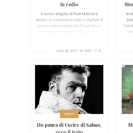
in radio
Men
Il nuovo singolo di Post Malone è
In m
entrato in rotazione in radio e digitale. Il
pez
pezzo è disponibile dal 30 agosto e
Cabel
accompagna l’album Hollywood’d…
can
AGO 30, 2019
2693
0
TESTI
Ho paura di Uscire di Salmo,
Ma
ecco il testo