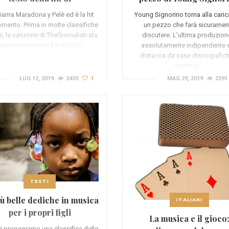
TheGiornalisti
hiama Maradona y Pelè ed è la hit
Young Signorino torna alla cari
mento. Prima in molte classifiche
un pezzo che farà sicuramen
ne, la canzone di TheGiornalisti sta
discutere. L’ultima produzion
cendo impazzire il pubblico…
assolutamente indipendente e
distacca da case discografic
tentativi…
LUG 12, 2019
2430
1
MAG 29, 2019
2391
TESTI
iù belle dediche in musica
ITALIANI
per i propri figli
La musica e il gioco
i proponiamo una classifica delle