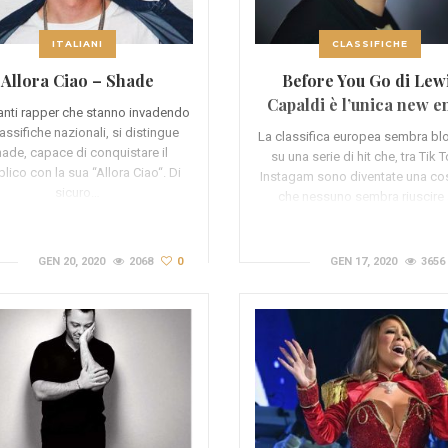
ITALIANI
CLASSIFICHE
Allora Ciao – Shade
Before You Go di Lew
Capaldi è l’unica new e
 tanti rapper che stanno invadendo
della classifica europ
lassifiche nazionali, si distingue
La classifica europea sembra bl
ade, capace di conquistare il
su una serie di hit che, tra Tik 
lico con la sua “Allora Ciao“. Di
Instagam sono diventate una co
sicuro…
che nessuno sembra riuscire
GEN 20, 2020
2068
0
GEN 17, 2020
3656