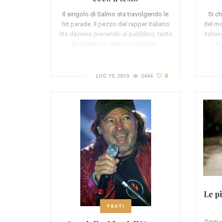
Il singolo di Salmo sta travolgendo le
Si c
hit parade. Il pezzo del rapper italiano
del mo
sta davvero piacendo al pubblico, tanto
italia
da arrivare in prima posizione…
fa
LUG 19, 2019
2444
0
Le p
TESTI
Oggi v