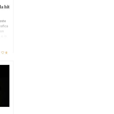
la hit
ueste
sifica
con
 e, in…
0