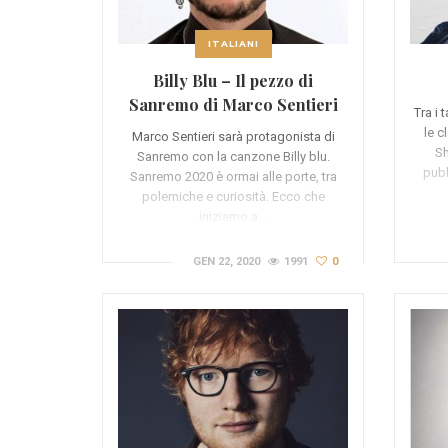
ITALIANI
Billy Blu – Il pezzo di
Sanremo di Marco Sentieri
Tra i
le c
Marco Sentieri sarà protagonista di
Sh
Sanremo con la canzone Billy blu.
pubb
Sanremo 2020 è ormai alle porte, tra
polemiche e curiosità. Ecco che
iniziamo a…
GEN 22, 2020
1991
0