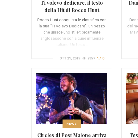
Ti volevo dedicare, il testo
Dan
della Hit di Rocco Hunt
Rocco Hunt conquista le classifica con
Danc
la sua “Ti Volevo Dedicare”, un pezzo
del mo
che unisce uno stile tipicamente
MTV 
anglosassone con alcune influenze
italiane. Un testo…
OTT 21, 2019
2357
0
NEWS
Circles di Post Malone arriva
Tes