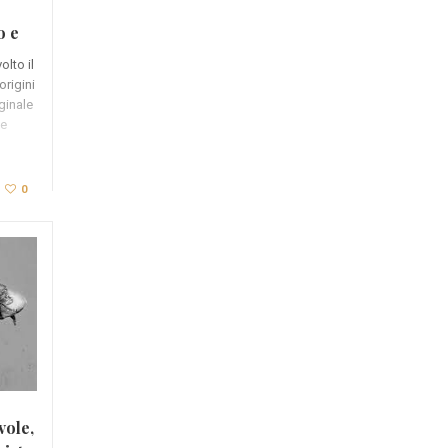
o e
lto il
origini
ginale
 e
0
vole,