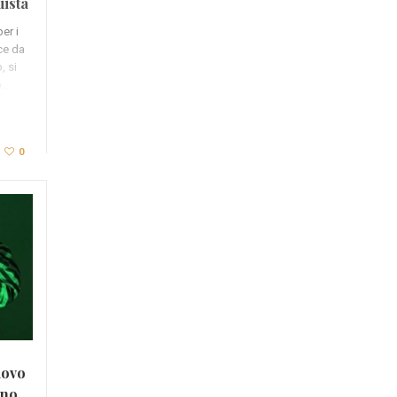
uista
er i
ce da
, si
o…
0
uovo
ino