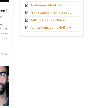
Thelonious Monk: armonie fuori schema
co il
Frank Zappa: ironia e sperimentazione
a
Talking Heads e “Once in a Lifetime”
ma
Aphex Twin: genio dell’IDM
a. Per
 arriva
rron 5
0