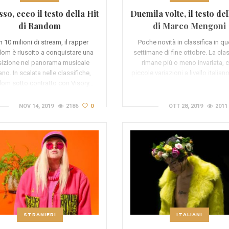
so, ecco il testo della Hit
Duemila volte, il testo del
di Random
di Marco Mengoni
 10 milioni di stream, il rapper
Poche novità in classifica in q
om è riuscito a conquistare una
settimane di fine ottobre. La clas
izione nel panorama musicale
rimane più o meno invariata, 
iano. In scalata nelle classifiche,
piccole variazioni a livello italiano
om sotto contratto con Visory…
NOV 14, 2019
2186
0
OTT 28, 2019
2011
STRANIERI
ITALIANI