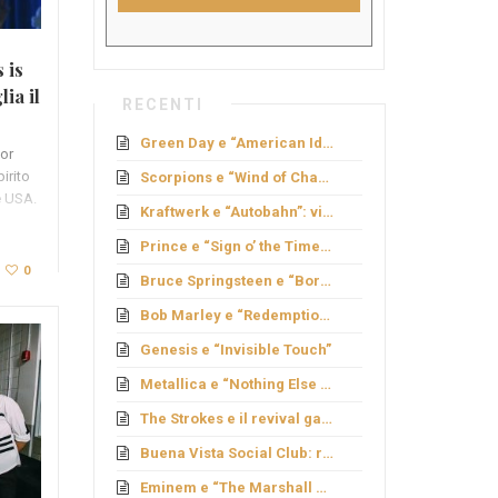
 is
ia il
RECENTI
-
Green Day e “American Idiot”: rock politico
for
irito
Scorpions e “Wind of Change”: caduta del Muro
e USA.
Kraftwerk e “Autobahn”: viaggio elettronico
Prince e “Sign o’ the Times”: genio e provocazione
0
Bruce Springsteen e “Born to Run”: sogno americano
Bob Marley e “Redemption Song”
Genesis e “Invisible Touch”
Metallica e “Nothing Else Matters”: ballata metal
The Strokes e il revival garage
Buena Vista Social Club: rinascita cubana
Eminem e “The Marshall Mathers LP”