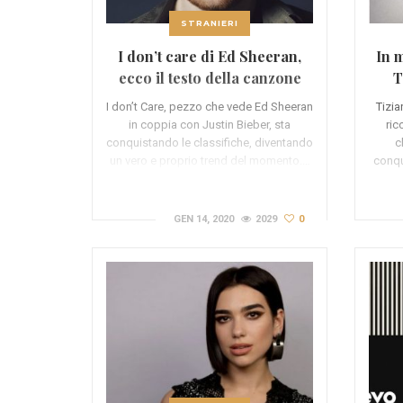
STRANIERI
I don’t care di Ed Sheeran,
In 
ecco il testo della canzone
T
trend del momento
I don’t Care, pezzo che vede Ed Sheeran
Tizi
in coppia con Justin Bieber, sta
ric
conquistando le classifiche, diventando
c
un vero e proprio trend del momento.…
conqu
GEN 14, 2020
2029
0