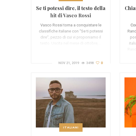
Se ti potessi dire, il testo della
Chias
hit di Vasco Rossi
Vasco Rossi torna a conquistare le
Con
classifiche italiane con “Se ti potessi
Rand
dire“, pezzo di cui vi proponiamo il
pos
testo. Uscita nel mese di ottobre,…
ital
Rand
NOV 21, 2019
3498
0
ITALIANI