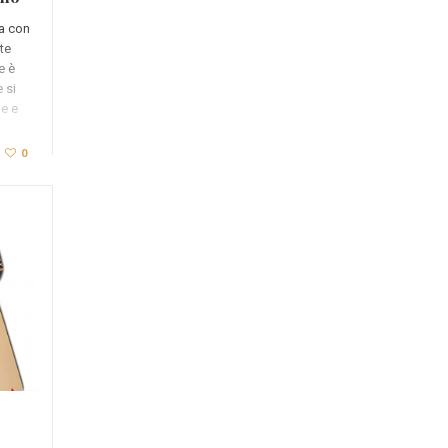
ca con
te
e è
 si
he e
0
: