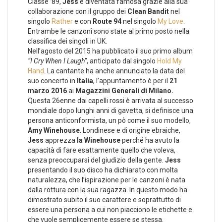
Classe ’89,
Jess
è diventata famosa grazie alla sua
collaborazione con il gruppo dei
Clean Bandit
nel
singolo
Rather
e con
Route 94
nel singolo
My Love
.
Entrambe le canzoni sono state al primo posto nella
classifica dei singoli in UK.
Nell’agosto del 2015 ha pubblicato il suo primo album
“I Cry When I Laugh”
, anticipato dal singolo
Hold My
Hand
. La cantante ha anche annunciato la data del
suo concerto in
Italia
, l’appuntamento è per il
21
marzo 2016
ai
Magazzini Generali di Milano.
Questa 26enne dai capelli rossi è arrivata al successo
mondiale dopo lunghi anni di gavetta, si definisce una
persona anticonformista, un pò come il suo modello,
Amy Winehouse
. Londinese e di origine ebraiche,
Jess
apprezza
la Winehouse
perché ha avuto la
capacità di fare esattamente quello che voleva,
senza preoccuparsi del giudizio della gente.
Jess
presentando il suo disco ha dichiarato con molta
naturalezza, che l’ispirazione per le canzoni è nata
dalla rottura con la sua ragazza. In questo modo ha
dimostrato subito il suo carattere e soprattutto di
essere una persona a cui non piacciono le etichette e
che vuole semplicemente essere se stessa.