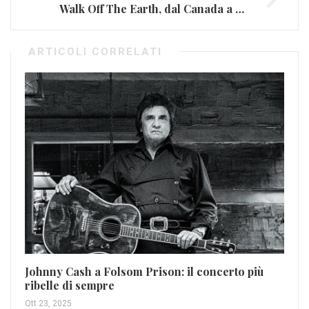
Walk Off The Earth, dal Canada a Milano con furore (FOTO)
ARTICOLI CORRELATI
Johnny Cash a Folsom Prison: il concerto più
Pr
ribelle di sempre
pr
Ott 23, 2025
Mag