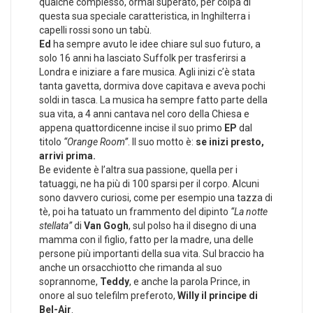
qualche complesso, ormai superato, per colpa di
questa sua speciale caratteristica, in Inghilterra i
capelli rossi sono un tabù.
Ed
ha sempre avuto le idee chiare sul suo futuro, a
solo 16 anni ha lasciato Suffolk per trasferirsi a
Londra e iniziare a fare musica. Agli inizi c’è stata
tanta gavetta, dormiva dove capitava e aveva pochi
soldi in tasca. La musica ha sempre fatto parte della
sua vita, a 4 anni cantava nel coro della Chiesa e
appena quattordicenne incise il suo primo
EP
dal
titolo
“Orange Room”
. Il suo motto è:
se inizi presto,
arrivi prima.
Be evidente è l’altra sua passione, quella per i
tatuaggi, ne ha più di 100 sparsi per il corpo. Alcuni
sono davvero curiosi, come per esempio una tazza di
tè, poi ha tatuato un frammento del dipinto
“La notte
stellata”
di
Van Gogh
, sul polso ha il disegno di una
mamma con il figlio, fatto per la madre, una delle
persone più importanti della sua vita. Sul braccio ha
anche un orsacchiotto che rimanda al suo
soprannome,
Teddy
, e anche la parola Prince, in
onore al suo telefilm preferoto,
Willy il principe di
Bel-Air
.