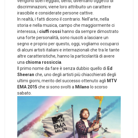
vengono sbeffeggiati, derisi, diventano oggetto di
discriminazioni, viene loro attribuito un carattere
irascibile e considerate persone cattive.
In realtà, i fatti dicono il contrario. Nell’arte, nella
storia e nella musica, campo che maggiormente ci
interessa, i
ciuffi rossi
hanno da sempre dimostrato
una forte personalità, sono riusciti a lasciare un
segno e proprio per questo, oggi, vogliamo occuparci
di alcuni artisti italiani e internazionali che tra le tante
altre caratteristiche, hanno la particolarità di avere
una
chioma rossiccia
.
Il primo nome da fare è senza dubbio quello di
Ed
Sheeran
che, uno degli artisti più chiacchierati degli
ultimi giorni, merito del successo ottenuto agli
MTV
EMA 2015
che si sono svolti a
Milano
lo scorso
sabato.