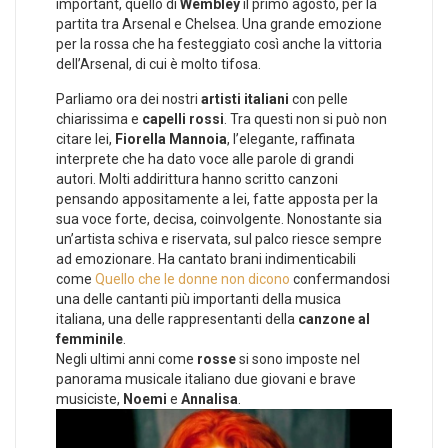
important, quello di
Wembley
il primo agosto, per la
partita tra Arsenal e Chelsea. Una grande emozione
per la rossa che ha festeggiato così anche la vittoria
dell’Arsenal, di cui è molto tifosa.
Parliamo ora dei nostri
artisti italiani
con pelle
chiarissima e
capelli rossi
. Tra questi non si può non
citare lei,
Fiorella Mannoia
, l’elegante, raffinata
interprete che ha dato voce alle parole di grandi
autori. Molti addirittura hanno scritto canzoni
pensando appositamente a lei, fatte apposta per la
sua voce forte, decisa, coinvolgente. Nonostante sia
un’artista schiva e riservata, sul palco riesce sempre
ad emozionare. Ha cantato brani indimenticabili
come
Quello che le donne non dicono
confermandosi
una delle cantanti più importanti della musica
italiana, una delle rappresentanti della
canzone al
femminile
.
Negli ultimi anni come
rosse
si sono imposte nel
panorama musicale italiano due giovani e brave
musiciste,
Noemi
e
Annalisa
.