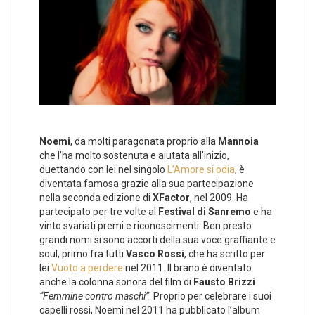
Noemi
, da molti paragonata proprio alla
Mannoia
che l’ha molto sostenuta e aiutata all’inizio,
duettando con lei nel singolo
L’Amore si odia
, è
diventata famosa grazie alla sua partecipazione
nella seconda edizione di
XFactor
, nel 2009. Ha
partecipato per tre volte al
Festival di Sanremo
e ha
vinto svariati premi e riconoscimenti. Ben presto
grandi nomi si sono accorti della sua voce graffiante e
soul, primo fra tutti
Vasco Rossi
, che ha scritto per
lei
Vuoto a perdere
nel 2011. Il brano è diventato
anche la colonna sonora del film di
Fausto Brizzi
“Femmine contro maschi”
. Proprio per celebrare i suoi
capelli rossi, Noemi nel 2011 ha pubblicato l’album