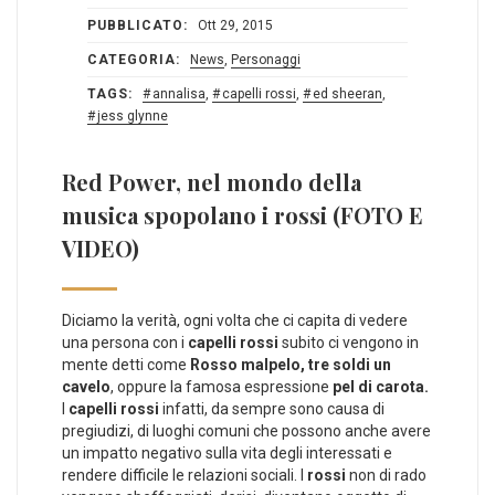
PUBBLICATO:
Ott 29, 2015
CATEGORIA:
News
,
Personaggi
TAGS:
annalisa
,
capelli rossi
,
ed sheeran
,
jess glynne
Red Power, nel mondo della
musica spopolano i rossi (FOTO E
VIDEO)
Diciamo la verità, ogni volta che ci capita di vedere
una persona con i
capelli rossi
subito ci vengono in
mente detti come
Rosso malpelo, tre soldi un
cavelo
, oppure la famosa espressione
pel di carota.
I
capelli rossi
infatti, da sempre sono causa di
pregiudizi, di luoghi comuni che possono anche avere
un impatto negativo sulla vita degli interessati e
rendere difficile le relazioni sociali. I
rossi
non di rado