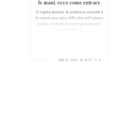
le mani, ecco come entrare
nel groove (VIDEO)
Ci capita spesso di andare ai concerti e
di notare una certa difficoltà nell’italiano
medio a battere le mani nel momento
giusto. Qual è il…
FEB 15, 2016
4177
1