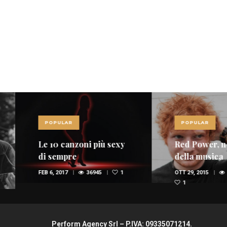
POPULAR
POPULAR
Le 10 canzoni più sexy
Red Power, nel 
di sempre
della musica
spopolano i rossi
FEB 6, 2017
36945
1
OTT 29, 2015
35654
(FOTO E VIDEO)
1
Perform Agency Srl – P.IVA: 09335071214.