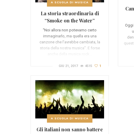
A SCUOLA DI MUSICA
Can
La storia straordinaria di
“Smoke on the Water”
Oggi
“Noi allora non potevamo certo
u
immaginarlo, ma quella era una
denu
canzone che l’avrebbe cambiata, la
questi
storia della nostra musica”. E forse
anche della musica rock…
GIU 21, 2017
4515
1
A SCUOLA DI MUSICA
Gli italiani non sanno battere