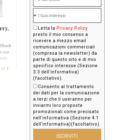
rry,
Letta la
Privacy Policy
presto il mio consenso a
ricevere a mezzo email
e Chuck
comunicazioni commerciali
e sue
(compresa la newsletter) da
mente
parte di questo sito e di mio
…
specifico interesse (Sezione
1
3.3 dell'informativa)
(facoltativo).
Consento al trattamento
dei dati per la comunicazione
a terzi che li useranno per
inviarmi loro proposte
promozionali come precisato
nell'informativa (Sezione 4.1
dell'informativa)(facoltativo).
ISCRIVITI