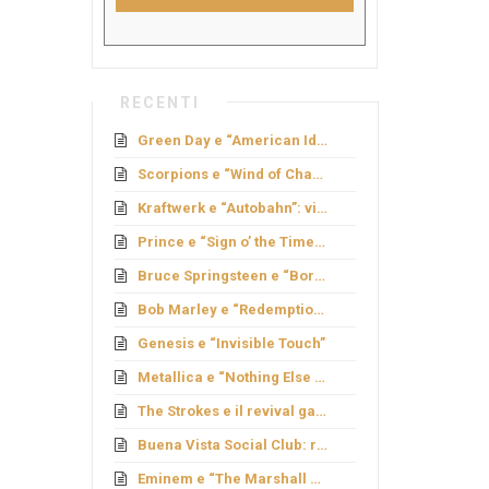
RECENTI
Green Day e “American Idiot”: rock politico
Scorpions e “Wind of Change”: caduta del Muro
Kraftwerk e “Autobahn”: viaggio elettronico
Prince e “Sign o’ the Times”: genio e provocazione
Bruce Springsteen e “Born to Run”: sogno americano
Bob Marley e “Redemption Song”
Genesis e “Invisible Touch”
Metallica e “Nothing Else Matters”: ballata metal
The Strokes e il revival garage
Buena Vista Social Club: rinascita cubana
Eminem e “The Marshall Mathers LP”