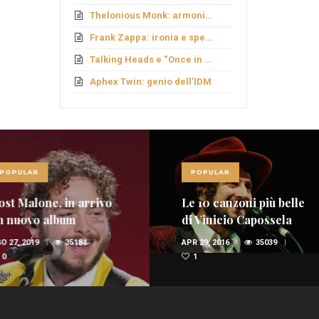
Thelonious Monk: armonie fuori schema
Frank Zappa: ironia e sperimentazione
Talking Heads e “Once in a Lifetime”
Aphex Twin: genio dell’IDM
LAR
POPULAR
Malone, in arrivo
Le 10 canzoni più belle
ovo album
di Vinicio Capossela
(VIDEO)
 2019
35184
APR 29, 2016
35039
1