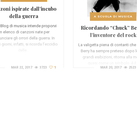
zoni ispirate dall’incubo
della guerra
A SCUOLA DI MUSICA
 Blog di musica intende proporvi
Ricordando “Chuck” Be
n elenco di canzoni nate per
l’inventore del rock
nciare gli orrori della guerra. In
 giorni, infatti, si ricorda l’eccidio
La valigetta piena di contanti ch
delle…
Berry ha sempre preteso dopo l
grandi esibizioni, ritorna alla 
quasi come un simbolo, è il
MAR 22, 2017
3723
1
MAR 20, 2017
2523