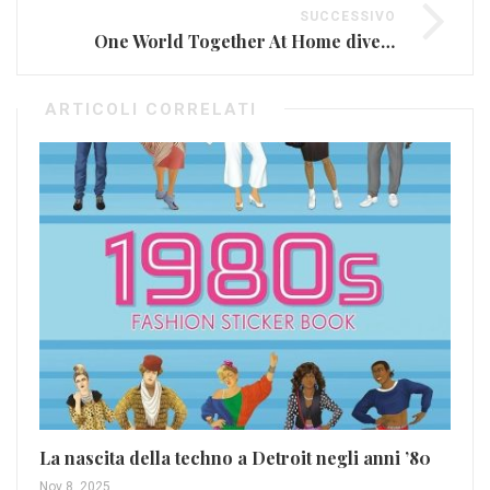
SUCCESSIVO
One World Together At Home diventa una Album
ARTICOLI CORRELATI
Be
me
Nov
La nascita della techno a Detroit negli anni ’80
Nov 8, 2025