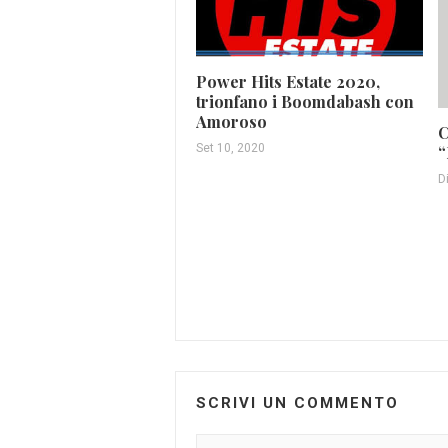
Power Hits Estate 2020,
trionfano i Boomdabash con
Amoroso
C
Set 10, 2020
“
D
SCRIVI UN COMMENTO