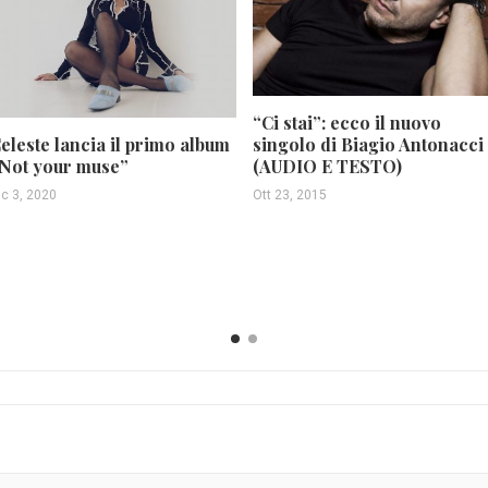
“Ci stai”: ecco il nuovo
eleste lancia il primo album
singolo di Biagio Antonacci
Not your muse”
(AUDIO E TESTO)
ic 3, 2020
Ott 23, 2015