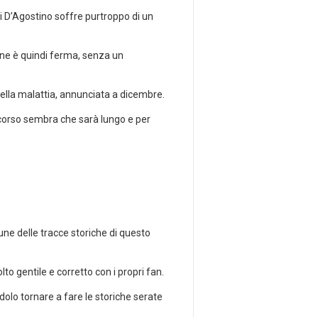
gi D’Agostino soffre purtroppo di un
one è quindi ferma, senza un
della malattia, annunciata a dicembre.
rcorso sembra che sarà lungo e per
une delle tracce storiche di questo
o gentile e corretto con i propri fan.
olo tornare a fare le storiche serate