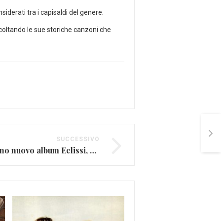
iderati tra i capisaldi del genere.
coltando le sue storiche canzoni che
SUCCESSIVO
Gemitaiz lancia il suono nuovo album Eclissi, ecco quali sono le canzoni che contiene
Fleetwood Mac e “Rumo
amori e tradimenti