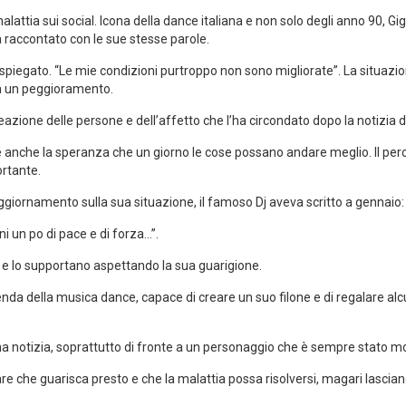
alattia sui social. Icona della dance italiana e non solo degli anno 90, Gi
raccontato con le sue stesse parole.
 spiegato. “Le mie condizioni purtroppo non sono migliorate”. La situazi
a un peggioramento.
reazione delle persone e dell’affetto che l’ha circondato dopo la notizia 
’è anche la speranza che un giorno le cose possano andare meglio. Il pe
rtante.
giornamento sulla sua situazione, il famoso Dj aveva scritto a gennaio:
 un po di pace e di forza…”.
 e lo supportano aspettando la sua guarigione.
nda della musica dance, capace di creare un suo filone e di regalare alc
ma notizia, soprattutto di fronte a un personaggio che è sempre stato molt
che guarisca presto e che la malattia possa risolversi, magari lasciand