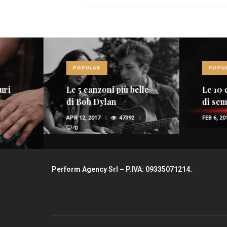
POPULAR
POPULAR
Le 5 canzoni più belle
Le 10 canzoni più
di Bob Dylan
di sempre
APR 12, 2017
47392
FEB 6, 2017
36948
0
Perform Agency Srl – P.IVA: 09335071214.