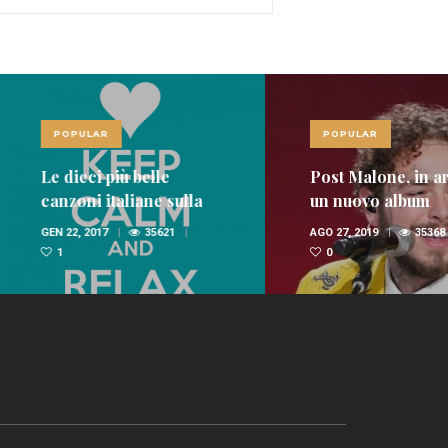
LAR
POPULAR
ci più belle
Post Malone, in arrivo
i italiane sulla
un nuovo album
nica
 2017
35621
AGO 27, 2019
35368
0