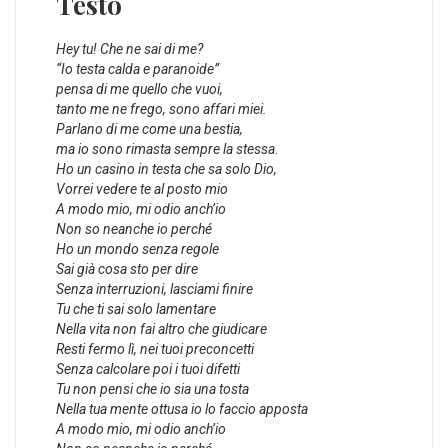
Testo
Hey tu! Che ne sai di me?
“Io testa calda e paranoide”
pensa di me quello che vuoi,
tanto me ne frego, sono affari miei.
Parlano di me come una bestia,
ma io sono rimasta sempre la stessa.
Ho un casino in testa che sa solo Dio,
Vorrei vedere te al posto mio
A modo mio, mi odio anch’io
Non so neanche io perché
Ho un mondo senza regole
Sai già cosa sto per dire
Senza interruzioni, lasciami finire
Tu che ti sai solo lamentare
Nella vita non fai altro che giudicare
Resti fermo lì, nei tuoi preconcetti
Senza calcolare poi i tuoi difetti
Tu non pensi che io sia una tosta
Nella tua mente ottusa io lo faccio apposta
A modo mio, mi odio anch’io