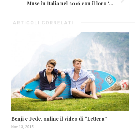
Muse in Italia nel 2016 con il loro ‘Drones World Tour’
ARTICOLI CORRELATI
‘A
Set
Benji e Fede, online il video di “Lettera”
Nov 13, 2015