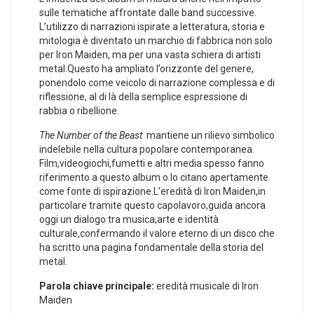
sulle ⁣tematiche affrontate dalle band successive.​
L’utilizzo di narrazioni ⁢ispirate a letteratura, storia e
mitologia è⁤ diventato un‍ marchio di fabbrica non solo
per ⁣Iron Maiden, ma per ‍una⁤ vasta ‌schiera di artisti
metal.Questo ha ampliato l’orizzonte del genere,
ponendolo come veicolo⁤ di narrazione complessa e di
riflessione, al di⁣ là della semplice espressione ​di
rabbia ⁣o ribellione.
The Number of the Beast
‌ mantiene un rilievo simbolico
‌indelebile nella cultura popolare⁢ contemporanea.
Film,videogiochi,fumetti ⁢e altri media spesso fanno
riferimento a questo ​album o‍ lo citano apertamente
come fonte ⁤di ispirazione.L’eredità di⁢ Iron Maiden,in
particolare tramite ​questo capolavoro,guida ​ancora
⁣oggi​ un dialogo ​tra musica,arte ​e ‌identità
culturale,confermando il valore eterno di ⁢un⁢ disco che
ha scritto una ‌pagina fondamentale della ​storia del
metal. ⁣
Parola ⁢chiave ⁤principale:
eredità ⁢musicale di⁣ Iron⁤
Maiden