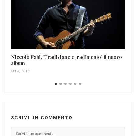
J 
osp
Dic
Niccolò Fabi, ‘Tradizione e tradimento’ il nuovo
album
Set 4, 2019
SCRIVI UN COMMENTO