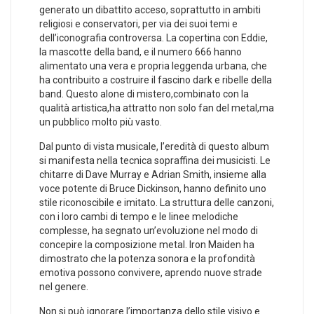
‍generato⁣ un dibattito acceso, soprattutto in ambiti
religiosi e conservatori, per via ⁤dei suoi temi e
dell’iconografia controversa. La copertina ⁤con Eddie,
⁤la mascotte della⁤ band,⁣ e il numero⁢ 666 hanno
alimentato una vera e propria ‍leggenda urbana, che
ha contribuito a costruire il fascino dark e ribelle della
band. Questo alone di mistero,combinato con la
⁢qualità artistica,ha attratto non solo ‌fan del metal,ma
un pubblico molto ‍più vasto.
Dal ‍punto di ‌vista musicale, l’eredità di questo album
si manifesta nella tecnica sopraffina ‌dei musicisti.⁤ Le⁢
chitarre di ​Dave ​Murray e Adrian Smith, insieme ⁤alla
voce⁢ potente di Bruce Dickinson, hanno definito uno
stile riconoscibile e imitato.​ La struttura⁤ delle ​canzoni,
con i loro cambi di tempo ⁣e le ⁤linee melodiche ​
complesse, ha‌ segnato un’evoluzione nel ⁤modo di
concepire la composizione‍ metal.‍ Iron Maiden ha
dimostrato che la potenza‌ sonora e la⁣ profondità
emotiva possono convivere, aprendo​ nuove strade⁤
nel genere.
Non si può ignorare ⁢l’importanza ​dello stile visivo ‍e