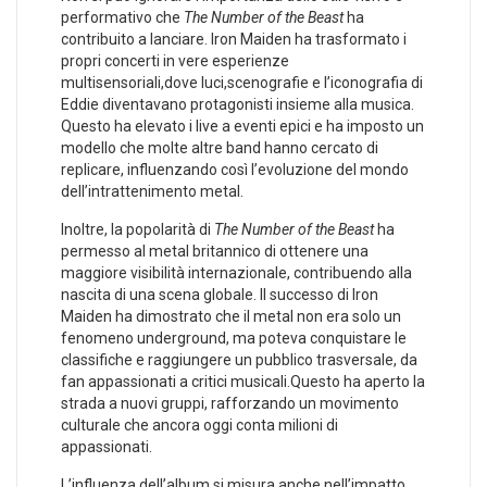
performativo che
The Number of the Beast
⁤ha
contribuito a ‌lanciare. Iron Maiden ha trasformato⁤ i
propri concerti in⁣ vere esperienze
multisensoriali,dove luci,scenografie e l’iconografia di
Eddie diventavano ⁣protagonisti insieme ⁢alla musica.
Questo ha⁢ elevato i live a ​eventi epici e ‌ha imposto un
modello che molte altre band hanno⁣ cercato di
⁣replicare, influenzando⁢ così l’evoluzione del mondo
dell’intrattenimento metal.
Inoltre, la popolarità⁣ di
The Number of the⁢ Beast
‌ha
permesso⁣ al metal britannico di⁣ ottenere una
maggiore visibilità internazionale,⁣ contribuendo alla
nascita di ‍una ⁤scena ‌globale. Il successo di Iron
Maiden ha⁢ dimostrato ‌che il metal‍ non era solo un
fenomeno underground, ma poteva‌ conquistare‌ le‌
classifiche e raggiungere un pubblico trasversale, da
fan⁣ appassionati a⁢ critici musicali.Questo ⁢ha⁣ aperto la⁣
strada a nuovi gruppi, rafforzando ⁢un movimento
culturale che⁤ ancora oggi⁤ conta milioni‍ di
appassionati.
L’influenza ⁤dell’album si misura anche nell’impatto