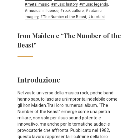
metal music
,
music history
,
music legends
,
musical influence
,
rock culture
,
satanic
imagery
,
The Number of the Beast
,
tracklist
Iron Maiden e “The Number of the
Beast”
Introduzione
Nel vasto universo della⁤ musica rock, poche band
hanno saputo‌ lasciare ‍un’impronta indelebile come
‌gli Iron ⁢Maiden.Tra ⁣i loro numerosi⁢ album, “The‍
Number of the Beast” emerge come una pietra
miliare,‌ non solo per il suo ⁢sound potente e
innovativo, ma anche per le tematiche‌ audaci e
provocatorie che affronta. Pubblicato nel 1982,
questo lavoro rappresenta il culmine della loro