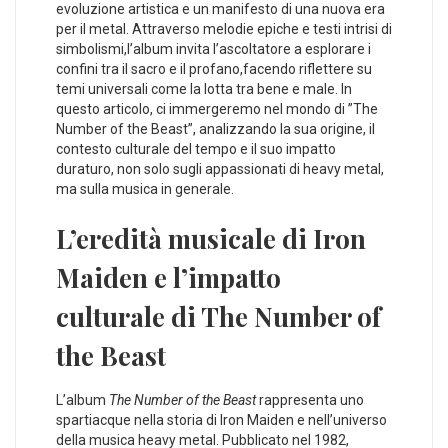
evoluzione artistica e un manifesto di una nuova era
per ⁢il metal. ⁤Attraverso melodie epiche e ⁢testi⁢ intrisi di
simbolismi,l’album ⁢invita l’ascoltatore a⁤ esplorare i
⁢confini tra il⁣ sacro⁢ e il ‌profano,facendo‌ riflettere ​su
temi⁣ universali come la lotta tra bene ‌e male. In
questo articolo, ci immergeremo ​nel mondo di ⁢”The
Number of the⁤ Beast”, analizzando⁢ la sua origine, ​il
contesto culturale del tempo e ‌il suo⁣ impatto
duraturo, non​ solo ​sugli ​appassionati ⁣di ‍heavy metal,
ma sulla musica in ​generale.
L’eredità musicale di Iron
Maiden e l’impatto
culturale di The Number of
the Beast
L’album
The⁣ Number ⁣of the Beast
rappresenta uno
spartiacque nella storia di Iron Maiden e​ nell’universo
della musica heavy ‍metal.‌ Pubblicato nel⁤ 1982,