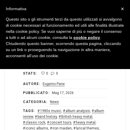
MENU
×
Informativa
Questo sito o gli strumenti terzi da questo utilizzati si avvalgono
di cookie necessari al funzionamento ed utili alle finalità illustrate
nella cookie policy. Se vuoi saperne di più o negare il consenso
a tutti o ad alcuni cookie, consulta la
cookie policy
.
Chiudendo questo banner, scorrendo questa pagina, cliccando
su un link o proseguendo la navigazione in altra maniera,
acconsenti all’uso dei cookie.
STATS:
0
0
AUTORE:
Eugenio Pane
PUBBLICATO:
Mag 17, 2026
CATEGORIA:
News
TAGS:
1980s music
,
album analysis
,
album
review
,
band history
,
British heavy metal
,
classic rock
,
concert tours
,
heavy metal
,
iconic albums
,
iron maiden
,
lyrical themes
,