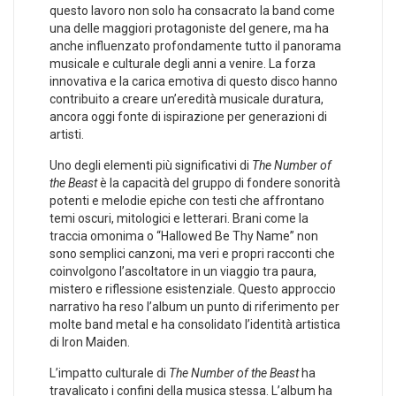
questo lavoro non solo ha consacrato ‌la band come
una delle⁣ maggiori protagoniste del genere, ma ha
⁤anche influenzato profondamente tutto ⁤il panorama
musicale e culturale degli ‌anni a ‌venire. La forza⁣
innovativa e la carica‍ emotiva di questo disco hanno
contribuito‌ a creare un’eredità musicale ⁢duratura,
⁤ancora oggi ​fonte ‍di ispirazione per generazioni‍ di
‍artisti.
Uno degli elementi più significativi ⁤di
The Number of
the Beast
⁣è la ‌capacità ⁤del gruppo‍ di fondere sonorità
⁤potenti e ‍melodie epiche⁣ con ⁤testi che affrontano
temi oscuri, mitologici e letterari. Brani come ‍la​
traccia omonima o “Hallowed Be Thy⁣ Name” non⁤
sono semplici ⁢canzoni, ​ma veri e⁣ propri‌ racconti che
coinvolgono l’ascoltatore​ in⁢ un ⁤viaggio⁣ tra paura,
mistero⁣ e riflessione esistenziale. Questo ⁣approccio
narrativo ha⁣ reso l’album un ⁣punto ⁢di riferimento per
molte band metal e ⁣ha consolidato l’identità artistica
di Iron Maiden.
L’impatto ‍culturale di
The‌ Number of the Beast
ha
travalicato i ⁢confini della musica stessa. L’album ha