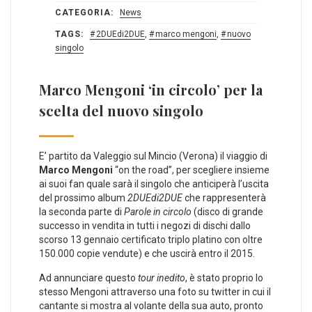
CATEGORIA:
News
TAGS:
2DUEdi2DUE
,
marco mengoni
,
nuovo
singolo
Marco Mengoni ‘in circolo’ per la
scelta del nuovo singolo
E’ partito da Valeggio sul Mincio (Verona) il viaggio di
Marco Mengoni
“on the road”, per scegliere insieme
ai suoi fan quale sarà il singolo che anticiperà l’uscita
del prossimo album
2DUEdi2DUE
che rappresenterà
la seconda parte di
Parole in circolo
(disco di grande
successo in vendita in tutti i negozi di dischi dallo
scorso 13 gennaio certificato triplo platino con oltre
150.000 copie vendute) e che uscirà entro il 2015.
Ad annunciare questo
tour inedito
, è stato proprio lo
stesso Mengoni attraverso una foto su twitter in cui il
cantante si mostra al volante della sua auto, pronto