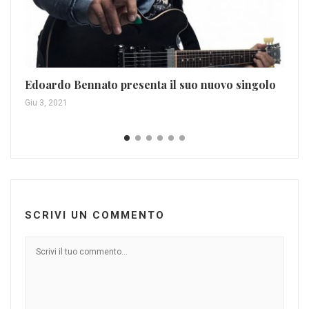
Edoardo Bennato presenta il suo nuovo singolo
Ma
all
Giu 3, 2021
Ott
SCRIVI UN COMMENTO