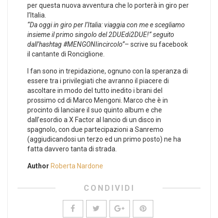
per questa nuova avventura che lo porterà in giro per
l’Italia.
“Da oggi in giro per l’Italia: viaggia con me e scegliamo
insieme il primo singolo del 2DUEdi2DUE!” seguito
dall’hashtag #MENGONIincircolo”
– scrive su facebook
il cantante di Ronciglione.
I fan sono in trepidazione, ognuno con la speranza di
essere tra i privilegiati che avranno il piacere di
ascoltare in modo del tutto inedito i brani del
prossimo cd di Marco Mengoni. Marco che è in
procinto di lanciare il suo quinto album e che
dall’esordio a X Factor al lancio di un disco in
spagnolo, con due partecipazioni a Sanremo
(aggiudicandosi un terzo ed un primo posto) ne ha
fatta davvero tanta di strada.
Author
Roberta Nardone
CONDIVIDI