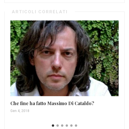
ARTICOLI CORRELATI
Je
Wo
Gen
Che fine ha fatto Massimo Di Cataldo?
Gen 4, 2018