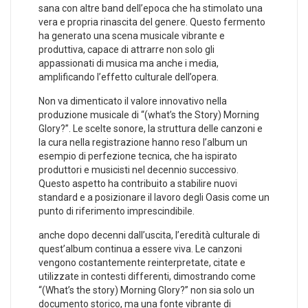
sana con altre band dell’epoca che ha stimolato una
vera e ​propria rinascita del genere. Questo fermento
ha​ generato‍ una scena musicale vibrante e
produttiva, capace di attrarre non solo‌ gli
appassionati di musica ma‌ anche i ⁤media,
amplificando l’effetto culturale dell’opera.
Non va‌ dimenticato il valore ‌innovativo nella
produzione musicale di “(what’s the ⁣Story) Morning
Glory?”. Le scelte ⁢sonore, la ‍struttura delle canzoni e⁢
la cura nella registrazione hanno reso l’album un
esempio di perfezione tecnica, che ha ispirato
produttori e musicisti nel decennio successivo.
Questo aspetto ha contribuito a stabilire nuovi
‌standard e a posizionare il lavoro degli Oasis come un
punto di⁣ riferimento imprescindibile.
anche​ dopo decenni dall’uscita, l’eredità culturale di
quest’album continua a essere viva. Le canzoni
vengono costantemente‌ reinterpretate, citate e
utilizzate in contesti differenti, ⁣dimostrando⁢ come
“(What’s the story) ⁤Morning Glory?” ⁢non sia solo un‍
documento ⁢storico, ma una fonte vibrante⁤ di