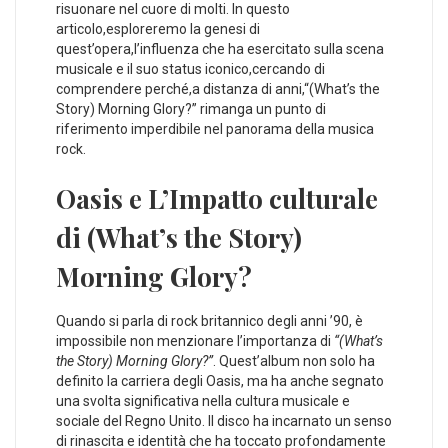
risuonare nel cuore di molti.⁤ In ‍questo
articolo,esploreremo la genesi di⁤
quest’opera,l’influenza che ha esercitato sulla scena
musicale ⁢e il suo status ⁢iconico,cercando di
comprendere perché,a‌ distanza di anni,“(What’s the‍
Story)​ Morning Glory?” rimanga un ‍punto⁢ di
riferimento imperdibile nel panorama della musica
rock.
Oasis e L’Impatto culturale
di⁤ (What’s the Story)
Morning Glory?
Quando si parla di⁢ rock ⁤britannico degli anni⁣ ’90, è
impossibile non menzionare l’importanza di
“(What’s
the ‌Story) Morning ​Glory?”
. Quest’album non ‍solo ha
definito la carriera degli Oasis, ma ‍ha anche segnato⁢
una​ svolta significativa⁤ nella cultura musicale e
sociale del Regno ​Unito. Il disco ha incarnato un⁤ senso
di rinascita ‍e identità che⁢ ha toccato profondamente