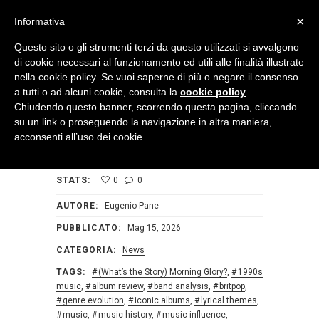
MENU
×
Informativa
Questo sito o gli strumenti terzi da questo utilizzati si avvalgono
di cookie necessari al funzionamento ed utili alle finalità illustrate
nella cookie policy. Se vuoi saperne di più o negare il consenso
a tutti o ad alcuni cookie, consulta la
cookie policy
.
Chiudendo questo banner, scorrendo questa pagina, cliccando
su un link o proseguendo la navigazione in altra maniera,
acconsenti all’uso dei cookie.
STATS:
0
0
AUTORE:
Eugenio Pane
PUBBLICATO:
Mag 15, 2026
CATEGORIA:
News
TAGS:
(What’s the Story) Morning Glory?
,
1990s
music
,
album review
,
band analysis
,
britpop
,
genre evolution
,
iconic albums
,
lyrical themes
,
music
,
music history
,
music influence
,