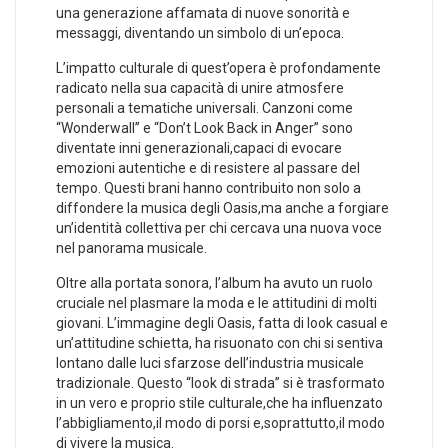
una⁤ generazione affamata di ​nuove sonorità e
messaggi, diventando un simbolo di un’epoca.
L’impatto culturale di ​quest’opera è profondamente
radicato nella sua capacità di unire atmosfere
personali a tematiche universali. Canzoni come
“Wonderwall” e “Don’t Look Back in Anger” sono
diventate inni generazionali,capaci di evocare
emozioni autentiche e di resistere al passare ​del
tempo. Questi⁢ brani hanno contribuito non‍ solo a
diffondere la musica degli⁤ Oasis,ma anche a forgiare
un’identità collettiva per⁤ chi cercava una nuova voce
nel panorama musicale.
Oltre alla portata sonora, l’album ‍ha⁢ avuto un ruolo
cruciale nel plasmare la moda e le attitudini di molti
giovani. L’immagine degli⁢ Oasis, fatta⁢ di look casual⁢ e
un’attitudine schietta, ha risuonato con chi si sentiva
lontano dalle ⁢luci sfarzose dell’industria musicale
tradizionale. ⁢Questo “look di strada” si è trasformato
in un ‍vero e proprio stile culturale,che‍ ha ​influenzato
l’abbigliamento,il modo di porsi e,soprattutto,il modo
di vivere la musica.