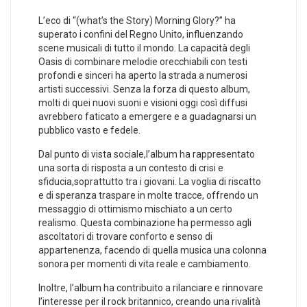
L’eco di “(what’s ​the ⁢Story)‍ Morning Glory?”⁢ ha
superato i confini del Regno Unito, influenzando
scene musicali di tutto il mondo. La ⁤capacità degli
Oasis ⁢di combinare melodie orecchiabili con testi
profondi e sinceri ha aperto la strada a numerosi
artisti successivi. ‌Senza‌ la forza di questo album,
molti di quei nuovi suoni e visioni oggi così diffusi
avrebbero faticato a emergere⁤ e a guadagnarsi un
pubblico vasto e fedele.
Dal punto⁤ di vista sociale,l’album ha rappresentato
una sorta di risposta a un contesto di crisi e
‍sfiducia,soprattutto tra i giovani. La voglia di riscatto
e di speranza traspare in molte tracce, offrendo un
messaggio⁣ di ottimismo mischiato a un‌ certo
realismo. Questa combinazione ha permesso ⁣agli
ascoltatori di trovare conforto e senso di
⁢appartenenza, facendo ⁢di quella musica una colonna
sonora per momenti di vita reale e cambiamento.
Inoltre, l’album ha contribuito a rilanciare ⁣e rinnovare
l’interesse per il rock britannico, creando una rivalità⁢