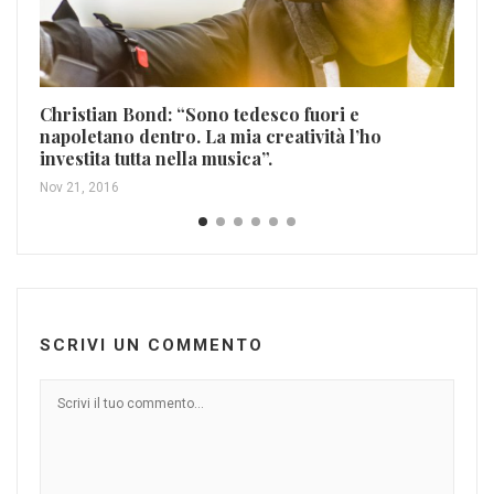
Ot
Christian Bond: “Sono tedesco fuori e
Na
napoletano dentro. La mia creatività l’ho
Dic
investita tutta nella musica”.
Nov 21, 2016
SCRIVI UN COMMENTO