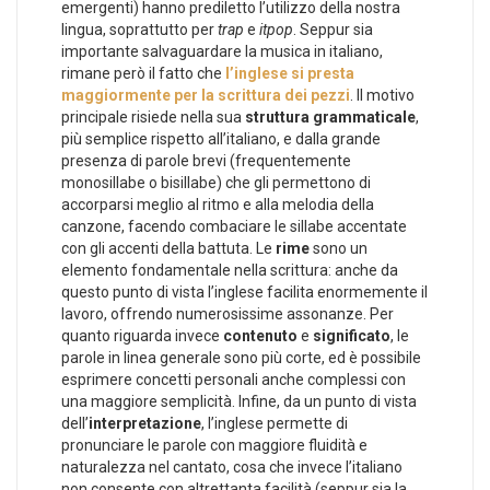
emergenti) hanno prediletto l’utilizzo della nostra
lingua, soprattutto per
trap
e
itpop
. Seppur sia
importante salvaguardare la musica in italiano,
rimane però il fatto che
l’inglese si presta
maggiormente per la scrittura dei pezzi
. Il motivo
principale risiede nella sua
struttura grammaticale
,
più semplice rispetto all’italiano, e dalla grande
presenza di parole brevi (frequentemente
monosillabe o bisillabe) che gli permettono di
accorparsi meglio al ritmo e alla melodia della
canzone, facendo combaciare le sillabe accentate
con gli accenti della battuta. Le
rime
sono un
elemento fondamentale nella scrittura: anche da
questo punto di vista l’inglese facilita enormemente il
lavoro, offrendo numerosissime assonanze. Per
quanto riguarda invece
contenuto
e
significato
, le
parole in linea generale sono più corte, ed è possibile
esprimere concetti personali anche complessi con
una maggiore semplicità. Infine, da un punto di vista
dell’
interpretazione
, l’inglese permette di
pronunciare le parole con maggiore fluidità e
naturalezza nel cantato, cosa che invece l’italiano
non consente con altrettanta facilità (seppur sia la