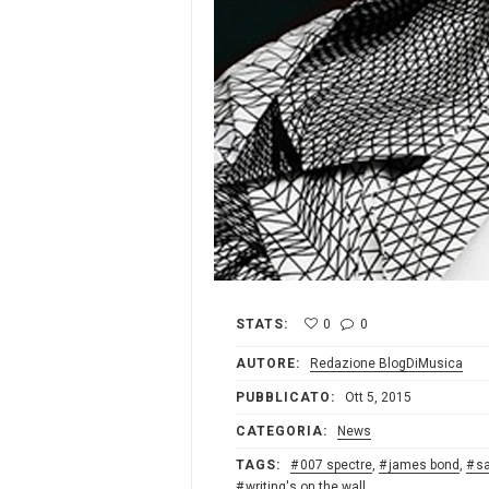
STATS:
0
0
AUTORE:
Redazione BlogDiMusica
PUBBLICATO:
Ott 5, 2015
CATEGORIA:
News
TAGS:
007 spectre
,
james bond
,
s
writing's on the wall