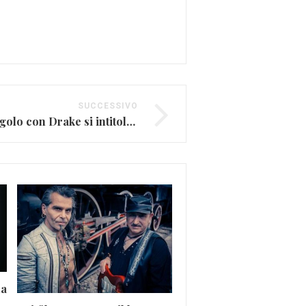
SUCCESSIVO
Beyoncè, il nuovo singolo con Drake si intitola “Can I” (VIDEO)
da