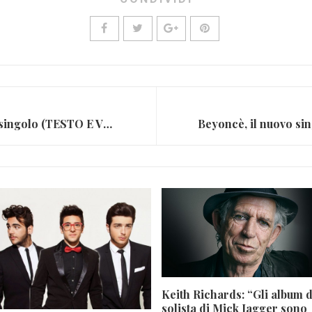
Marracash, ecco il nuovo singolo (TESTO E VIDEO)
Keith Richards: “Gli album 
solista di Mick Jagger sono