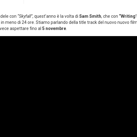
 Adele con
“Skyfall”
, quest’anno è la volta di
Sam Smith
, che con
“Writing’
do in meno di 24 ore. Stiamo parlando della title track del nuovo nuovo fil
nvece aspettare fino al
5 novembre
.