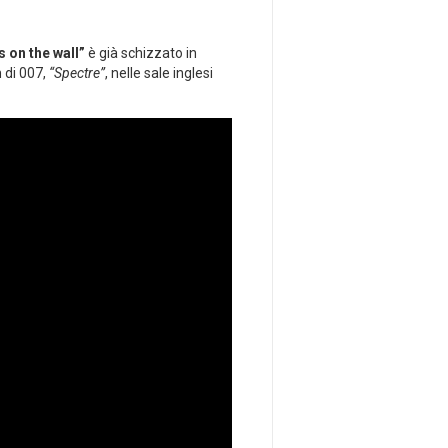
s on the wall”
è già schizzato in
m di 007,
“Spectre”
, nelle sale inglesi