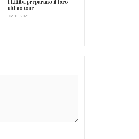
I Litfiba preparano il loro
Ho Amato Tutto di Tosc
ultimo tour
Gen 24, 2020
Dic 13, 2021