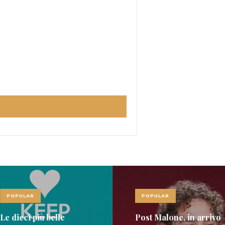
LAR
POPULAR
ci più belle
Post Malone, in arrivo