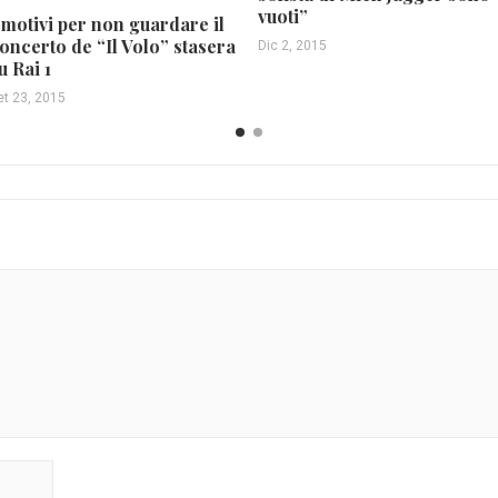
vuoti”
 motivi per non guardare il
oncerto de “Il Volo” stasera
Dic 2, 2015
u Rai 1
et 23, 2015