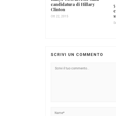
candidatura di Hillary
5
Clinton
c
s
Ott 22, 2015
S
SCRIVI UN COMMENTO