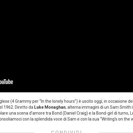
glese (4 Grammy per “In the lonely hours”) è uscito oggi, in occasione de
nel 1962. Diretto da
Luke Monaghan
, alterna immagini di un Sam Smith in
colare una scena d’amore tra Bond (Daniel Craig) e la Bond-girl di turno, 
 consoliamoci con la splendida voce di Sam e con la sua “Writing’s on the w
CONDIVIDI