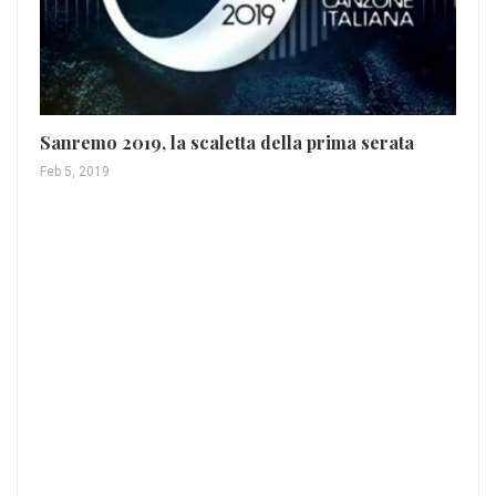
Sanremo 2019, la scaletta della prima serata
Feb 5, 2019
La