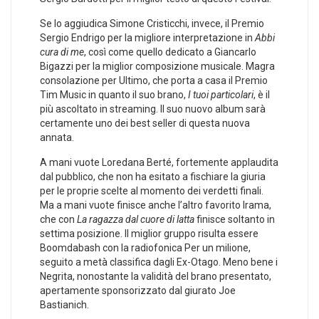
Se lo aggiudica Simone Cristicchi, invece, il Premio
Sergio Endrigo per la migliore interpretazione in
Abbi
cura di me
, così come quello dedicato a Giancarlo
Bigazzi per la miglior composizione musicale. Magra
consolazione per Ultimo, che porta a casa il Premio
Tim Music in quanto il suo brano,
I tuoi particolari
, è il
più ascoltato in streaming. Il suo nuovo album sarà
certamente uno dei best seller di questa nuova
annata.
A mani vuote Loredana Berté, fortemente applaudita
dal pubblico, che non ha esitato a fischiare la giuria
per le proprie scelte al momento dei verdetti finali.
Ma a mani vuote finisce anche l’altro favorito Irama,
che con
La ragazza dal cuore di latta
finisce soltanto in
settima posizione. Il miglior gruppo risulta essere
Boomdabash con la radiofonica Per un milione,
seguito a metà classifica dagli Ex-Otago. Meno bene i
Negrita, nonostante la validità del brano presentato,
apertamente sponsorizzato dal giurato Joe
Bastianich.