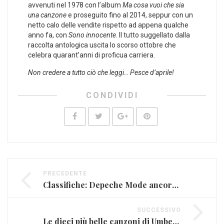
avvenuti nel 1978 con l’album
Ma cosa vuoi che sia
una canzone
e proseguito fino al 2014, seppur con un
netto calo delle vendite rispetto ad appena qualche
anno fa, con
Sono innocente
. Il tutto suggellato dalla
raccolta antologica uscita lo scorso ottobre che
celebra quarant’anni di proficua carriera.
Non credere a tutto ciò che leggi… Pesce d’aprile!
CONDIVIDI
PRECEDENTE
Classifiche: Depeche Mode ancora primi; svanito l’effetto Sanremo
SUCCESSIVO
Le dieci più belle canzoni di Umberto Tozzi