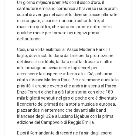
Un giorno
migliore premiato
con il disco d’oro, il
cantautore emiliano comunica attraverso i suoi profili
social di aver già nel cassetto diverse tracce ultimate
e arrangiate, a cui ne mancano soltanto tre, al
massimo quattro, che saranno pronte entro entro
qualche mese per tornare nei negozi prima
dell’autunno.
Così, una volta esibitosi al Vasco Modena Park il 1
luglio, dovrà subito darsi da fare per la promozione
del disco, il cui titolo, la data esatta di uscita e altre
info rimangono ovviamente top secret per
accrescere la suspence attorno a lui. Già, abbiamo
citato il Vasco Modena Park. Per ora rimane questa la
priorità, il grande evento che andrà in scena al Parco
Enzo Ferrari e che ha già fatto storia: con oltre 180
mila biglietti venduti nel giro di poche ore è diventato
il concerto dei primati della storia musicale europea,
piazzandosi nientemeno che davanti alla band
irlandese degli U2 e a Luciano Ligabue con la prima
edizione del Campovolo di Reggio Emilia.
E poi il Komandante di record ne fa sin dagli esordi