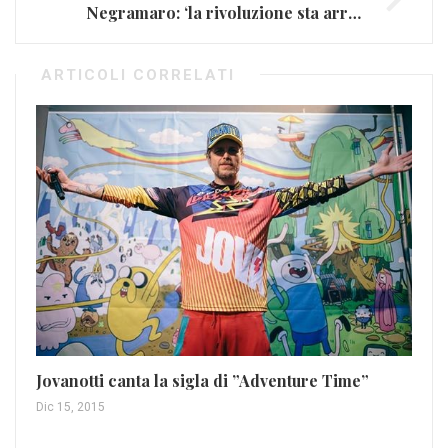
Negramaro: ‘la rivoluzione sta arrivando’ è l’album più venduto
ARTICOLI CORRELATI
La
pl
Jovanotti canta la sigla di ”Adventure Time”
Lug
Dic 15, 2015