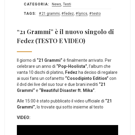
CATEGORIA:
News
,
Testi
TAGS:
21 grammi
,
fedez
,
lyrics
,
testo
“21 Grammi” è il nuovo singolo di
Fedez (TESTO E VIDEO)
Il giorno di
“21 Grammi”
è finalmente arrivato. Per
celebrare un anno di
“Pop-Hoolista”
, l’album che
vanta 10 dischi di platino,
Fedez
ha deciso di regalare
ai suoi fans un cofanetto
“Cosodipinto Edition”
con
il dvd dei live del suo tour e due brani inediti
“21
Grammi”
e
“Beautiful Disaster ft. Mika”
.
Alle 15:00 è stato pubblicato il video ufficiale di
“21
Grammi”
, lo trovate qui sotto insieme al testo
VIDEO: