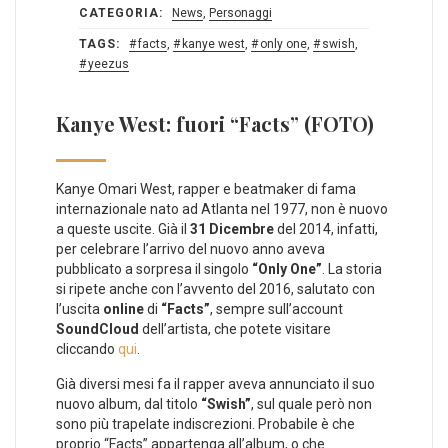
CATEGORIA:
News
,
Personaggi
TAGS:
facts
,
kanye west
,
only one
,
swish
,
yeezus
Kanye West: fuori “Facts” (FOTO)
Kanye Omari West, rapper e beatmaker di fama
internazionale nato ad Atlanta nel 1977, non è nuovo
a queste uscite. Già il
31 Dicembre
del 2014, infatti,
per celebrare l’arrivo del nuovo anno aveva
pubblicato a sorpresa il singolo
“Only One”
. La storia
si ripete anche con l’avvento del 2016, salutato con
l’uscita
online
di
“Facts”
, sempre sull’account
SoundCloud
dell’artista, che potete visitare
cliccando
qui
.
Già diversi mesi fa il rapper aveva annunciato il suo
nuovo album, dal titolo
“Swish”
, sul quale però non
sono più trapelate indiscrezioni. Probabile è che
proprio “Facts” appartenga all’album, o che