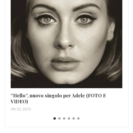
Ac
Ago
“Hello”, nuovo singolo per Adele (FOTO E
VIDEO)
Ott 23, 2015