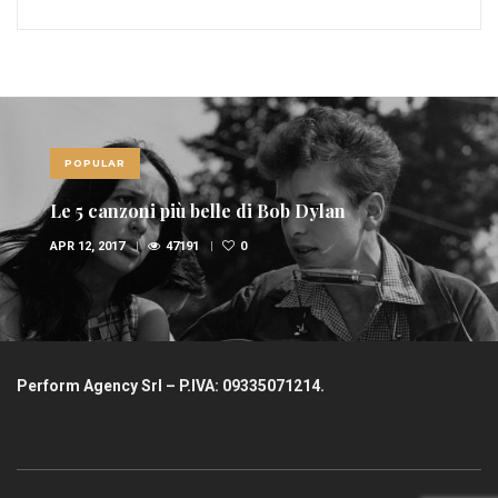
POPULAR
Le 5 canzoni più belle di Bob Dylan
APR 12, 2017
47191
0
Perform Agency Srl – P.IVA: 09335071214.