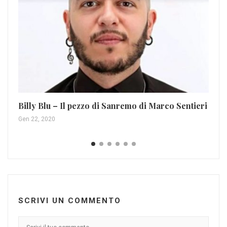
“2
E 
Ott
Billy Blu – Il pezzo di Sanremo di Marco Sentieri
Gen 22, 2020
SCRIVI UN COMMENTO