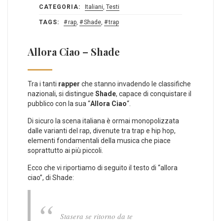
CATEGORIA:
Italiani
,
Testi
TAGS:
rap
,
Shade
,
trap
Allora Ciao – Shade
Tra i tanti
rapper
che stanno invadendo le classifiche
nazionali, si distingue
Shade
, capace di conquistare il
pubblico con la sua “
Allora Ciao
“.
Di sicuro la scena italiana è ormai monopolizzata
dalle varianti del rap, divenute tra trap e hip hop,
elementi fondamentali della musica che piace
soprattutto ai più piccoli.
Ecco che vi riportiamo di seguito il testo di “allora
ciao”, di Shade:
Stasera se ritorno da te