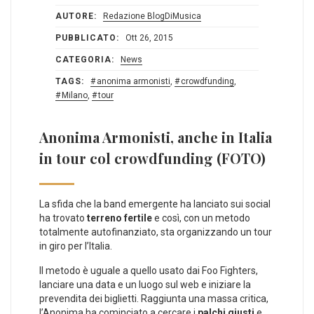
AUTORE:
Redazione BlogDiMusica
PUBBLICATO:
Ott 26, 2015
CATEGORIA:
News
TAGS:
anonima armonisti
,
crowdfunding
,
Milano
,
tour
Anonima Armonisti, anche in Italia
in tour col crowdfunding (FOTO)
La sfida che la band emergente ha lanciato sui social
ha trovato
terreno fertile
e così, con un metodo
totalmente autofinanziato, sta organizzando un tour
in giro per l’Italia.
Il metodo è uguale a quello usato dai Foo Fighters,
lanciare una data e un luogo sul web e iniziare la
prevendita dei biglietti. Raggiunta una massa critica,
l’Anonima ha cominciato a cercare i
palchi giusti
e,