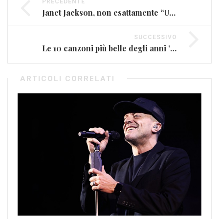
PRECEDENTE
Janet Jackson, non esattamente “Unbreakable” (FOTO)
SUCCESSIVO
Le 10 canzoni più belle degli anni ’80 (VIDEO)
ARTICOLI CORRELATI
Na
Apr