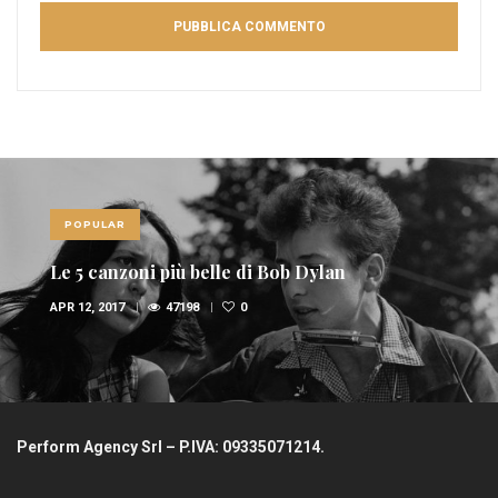
POPULAR
n
Le 10 canzoni più sexy di sempre
FEB 6, 2017
36944
1
Perform Agency Srl – P.IVA: 09335071214.