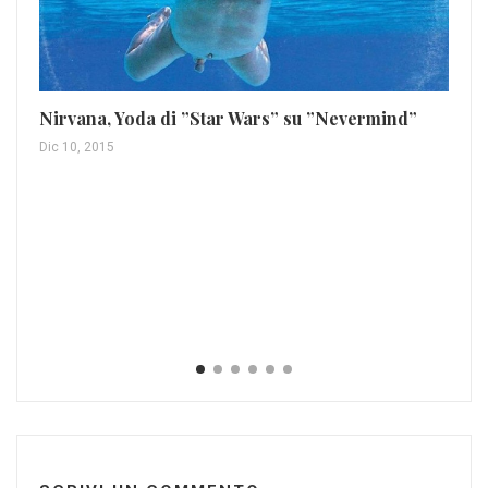
Nirvana, Yoda di ”Star Wars” su ”Nevermind”
Dic 10, 2015
Mo
Gen