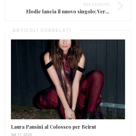
SUCCESSIVO
Elodie lancia il nuovo singolo: Vertigine
ARTICOLI CORRELATI
Ro
VI
Laura Pausini al Colosseo per Beirut
Apr
Set 17, 2020