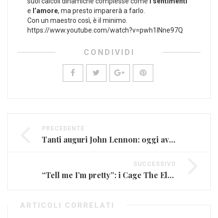
suoi calcoli dinamiche complesse come
i sentimenti
e
l’amore
, ma presto imparerà a farlo.
Con un maestro così, è il minimo.
https://www.youtube.com/watch?v=pwh1INne97Q
CONDIVIDI
PRECEDENTE
Tanti auguri John Lennon: oggi avrebbe 75 anni (FOTO E VIDEO)
SUCCESSIVO
“Tell me I’m pretty”: i Cage The Elephant tornano nei negozi (FOTO E VIDEO)
ARTICOLI CORRELATI