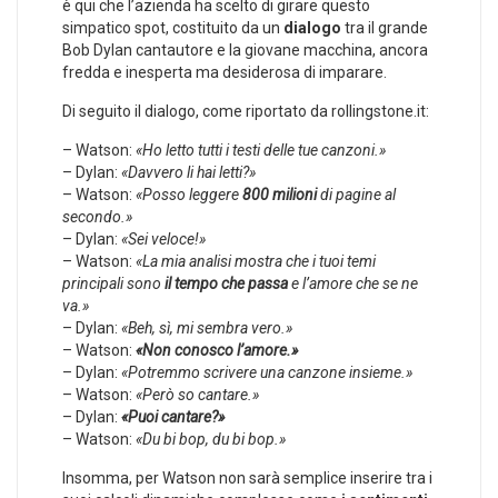
è qui che l’azienda ha scelto di girare questo
simpatico spot, costituito da un
dialogo
tra il grande
Bob Dylan cantautore e la giovane macchina, ancora
fredda e inesperta ma desiderosa di imparare.
Di seguito il dialogo, come riportato da rollingstone.it:
– Watson:
«Ho letto tutti i testi delle tue canzoni.»
– Dylan:
«Davvero li hai letti?»
– Watson:
«Posso leggere
800 milioni
di pagine al
secondo.»
– Dylan:
«Sei veloce!»
– Watson:
«La mia analisi mostra che i tuoi temi
principali sono
il tempo che passa
e l’amore che se ne
va.»
– Dylan:
«Beh, sì, mi sembra vero.»
– Watson:
«Non conosco l’amore.»
– Dylan:
«Potremmo scrivere una canzone insieme.»
– Watson:
«Però so cantare.»
– Dylan:
«Puoi cantare?»
– Watson:
«Du bi bop, du bi bop.»
Insomma, per Watson non sarà semplice inserire tra i