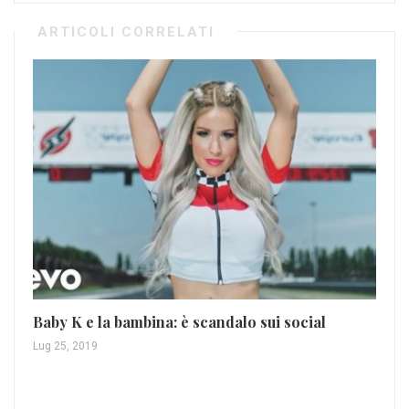
ARTICOLI CORRELATI
Jo
Baby K e la bambina: è scandalo sui social
Set
Lug 25, 2019