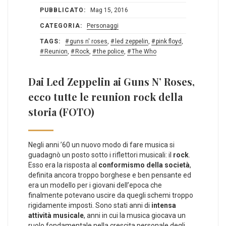
PUBBLICATO:
Mag 15, 2016
CATEGORIA:
Personaggi
TAGS:
guns n' roses
,
led zeppelin
,
pink floyd
,
Reunion
,
Rock
,
the police
,
The Who
Dai Led Zeppelin ai Guns N’ Roses,
ecco tutte le reunion rock della
storia (FOTO)
Negli anni ’60 un nuovo modo di fare musica si
guadagnò un posto sotto i riflettori musicali: il
rock
.
Esso era la risposta al
conformismo della società
,
definita ancora troppo borghese e ben pensante ed
era un modello per i giovani dell’epoca che
finalmente potevano uscire da quegli schemi troppo
rigidamente imposti. Sono stati anni di
intensa
attività musicale
, anni in cui la musica giocava un
ruolo fondamentale nella crescita personale degli