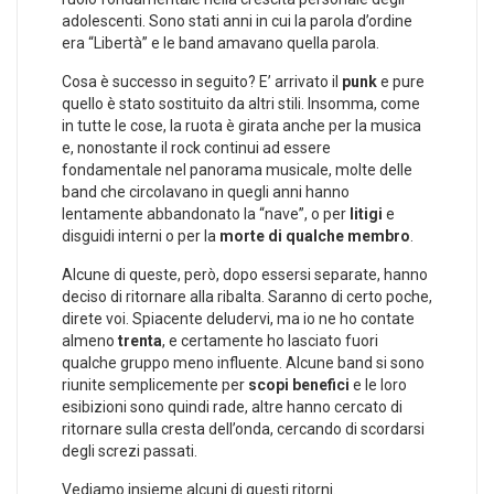
adolescenti. Sono stati anni in cui la parola d’ordine
era “Libertà” e le band amavano quella parola.
Cosa è successo in seguito? E’ arrivato il
punk
e pure
quello è stato sostituito da altri stili. Insomma, come
in tutte le cose, la ruota è girata anche per la musica
e, nonostante il rock continui ad essere
fondamentale nel panorama musicale, molte delle
band che circolavano in quegli anni hanno
lentamente abbandonato la “nave”, o per
litigi
e
disguidi interni o per la
morte di qualche membro
.
Alcune di queste, però, dopo essersi separate, hanno
deciso di ritornare alla ribalta. Saranno di certo poche,
direte voi. Spiacente deludervi, ma io ne ho contate
almeno
trenta
, e certamente ho lasciato fuori
qualche gruppo meno influente. Alcune band si sono
riunite semplicemente per
scopi benefici
e le loro
esibizioni sono quindi rade, altre hanno cercato di
ritornare sulla cresta dell’onda, cercando di scordarsi
degli screzi passati.
Vediamo insieme alcuni di questi ritorni.