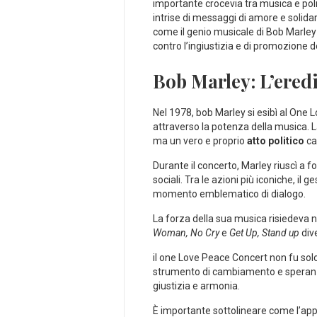
importante crocevia tra ⁤musica e ⁣poli
intrise di messaggi ​di amore e​ solidar
⁣come ‌il genio ⁢musicale di Bob Marley
contro⁢ l’ingiustizia e‍ di promozione 
Bob ⁤Marley: L’ered
Nel 1978, bob⁣ Marley si esibì ​al⁤ One
attraverso la ⁣potenza⁤ della⁤ musica.
‌ma un vero e proprio
atto politico
car
Durante ⁢il concerto, ‍Marley riuscì⁢ a
sociali. Tra ‍le azioni più iconiche, i
⁢momento emblematico di dialogo.
La forza della sua musica risiedeva ⁤n
‌Woman,⁢ No Cry
e
Get Up,⁤ Stand up
dive
il one Love ‌Peace Concert non fu solo
strumento di cambiamento e speranza. L
giustizia e⁣ armonia.
È importante⁣ sottolineare come l’appro