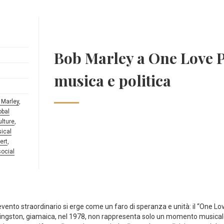
Bob Marley a One Love P
musica e politica
 Marley
,
obal
lture
,
ical
ert
,
social
 evento‌ straordinario ⁤si erge come un faro‍ di⁣ speranza e unità: il “One⁤ 
Kingston, giamaica, nel 1978, non ⁤rappresenta solo un momento musical