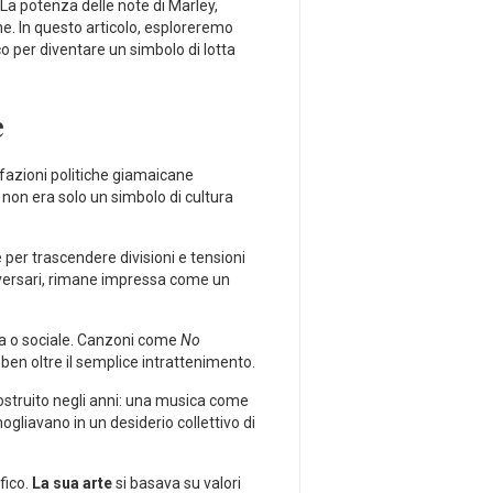
a potenza⁤ delle note​ di ‍Marley,
che. In‌ questo articolo, esploreremo
co per diventare un simbolo di ⁤lotta
e
 ⁢fazioni politiche giamaicane
 non era solo un simbolo di cultura
e per trascendere divisioni⁤ e tensioni
avversari, rimane⁤ impressa come ‍un
a ⁣o ‌sociale. ⁤Canzoni come
No
en⁤ oltre il semplice intrattenimento.
ostruito negli anni:⁤ una musica⁣ come
liavano‌ in un desiderio ‍collettivo di
fico.
La ⁣sua arte
si basava su⁤ valori