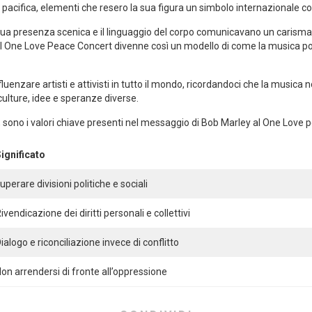
nza pacifica, elementi che resero la sua figura ‌un simbolo⁤ internazionale
a ⁢sua⁣ presenza scenica e il⁢ linguaggio del⁣ corpo comunicavano ​un carism
 Il ‌One Love Peace Concert divenne così un modello di come la musica p
luenzare⁢ artisti e attivisti in⁢ tutto⁣ il mondo, ⁤ricordandoci​ che la ⁣music
culture, idee e speranze ⁣diverse.
 sono i valori chiave presenti nel messaggio di ‌Bob Marley al One ​Love 
ignificato
uperare divisioni politiche e ⁣sociali
ivendicazione⁢ dei diritti ⁣personali e⁤ collettivi
ialogo e riconciliazione invece di conflitto
on arrendersi di fronte all’oppressione