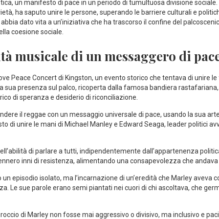
tica, un ⁤manifesto di pace in un periodo di tumultuosa divisione sociale. ⁢L
ietà, ha‍ saputo ⁤unire le persone, superando le⁢ barriere culturali e politi
 abbia dato vita ⁣a‌ un’iniziativa che ha trascorso il confine del⁣ palcosceni
della coesione sociale.
ità musicale ⁤di un messaggero di​ pac
 Love Peace ⁢Concert di Kingston, un evento⁣ storico che tentava di unire le
 La sua presenza sul palco, ⁢ricoperta dalla famosa bandiera rastafariana,
ico di ​speranza e⁤ desiderio di riconciliazione.
 fondere​ il reggae ⁣con un messaggio universale di pace, usando la sua ⁤art
l gesto di unire le mani​ di Michael Manley e Edward Seaga, leader politici ⁤
ell’abilità di parlare a tutti, indipendentemente dall’appartenenza politic
nnero ⁤inni di resistenza, alimentando⁣ una consapevolezza che andava b
 ​un ​episodio ‌isolato, ma l’incarnazione di un’eredità che Marley aveva c
e⁢ sue parole⁤ erano semi piantati ​nei cuori di chi ascoltava, che germog
ccio di ⁣Marley non fosse ‌mai ‌aggressivo ‌o ⁢divisivo, ma inclusivo e ⁢paci