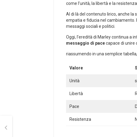
‌come l’unità, la libertà e la resiste
Al di là⁤ del contenuto lirico, anche l
empatia e fiducia ⁢nel cambiamento.‌
messaggi sociali e politici.
Oggi, l’eredità di Marley ‍continua a inf
messaggio di pace
capace ⁣di unire 
riassumendo in una semplice ⁢tabella,
Valore
S
Unità
s
Libertà
R
Pace
D
Resistenza
N