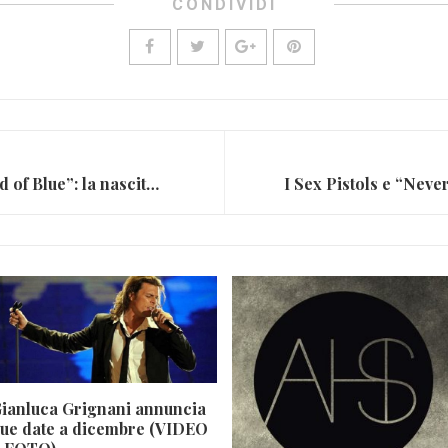
CONDIVIDI
Miles Davis e il disco “Kind of Blue”: la nascita del cool jazz
ianluca Grignani annuncia
ue date a dicembre (VIDEO