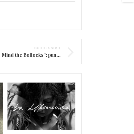
SUCCESSIVO
I Sex Pistols e “Never Mind the Bollocks”: punk britannico
Alessandra Amoroso: d
Amici alla conquista di