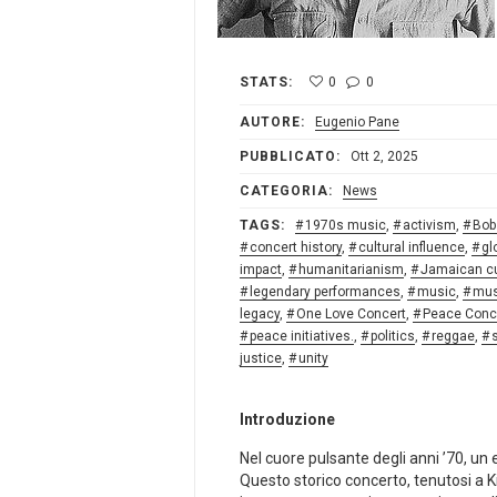
STATS:
0
0
AUTORE:
Eugenio Pane
PUBBLICATO:
Ott 2, 2025
CATEGORIA:
News
TAGS:
1970s music
,
activism
,
Bob
concert history
,
cultural influence
,
gl
impact
,
humanitarianism
,
Jamaican cu
legendary performances
,
music
,
mus
legacy
,
One Love Concert
,
Peace Conc
peace initiatives.
,
politics
,
reggae
,
justice
,
unity
Introduzione
Nel⁣ cuore pulsante degli anni‍ ’70, un
Questo storico concerto, tenutosi a 