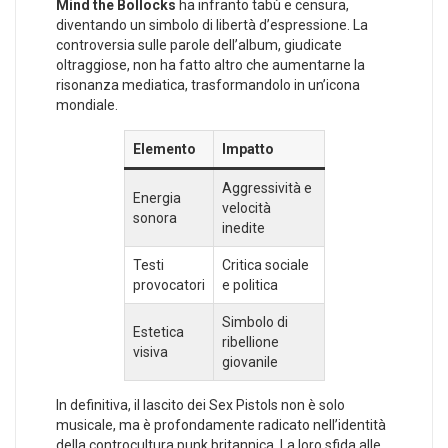
Mind the Bollocks
ha ⁤infranto tabù e ⁢censura,
diventando un simbolo di libertà d’espressione.⁢ La
controversia ‍sulle ⁣parole dell’album, giudicate
oltraggiose, non​ ha fatto altro⁣ che aumentarne la
risonanza ‍mediatica, trasformandolo in un’icona‌
mondiale.
Elemento
Impatto
Aggressività e
Energia
velocità
sonora
inedite
Testi
Critica sociale
provocatori
e politica
Simbolo di
Estetica
ribellione
visiva
giovanile
In definitiva, il lascito dei Sex ‍Pistols non è solo
musicale, ma è profondamente radicato nell’identità
⁢della controcultura punk britannica. La loro sfida alle ​