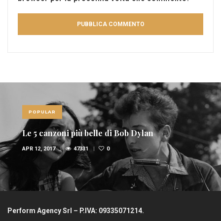
POPULAR
Le 5 canzoni più belle di Bob Dylan
APR 12, 2017
47331
0
Perform Agency Srl – P.IVA: 09335071214.