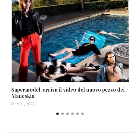
Bi
un
Nov
Supermodel, arriva il video del nuovo pezzo dei
Maneskin
Mag 31, 2022