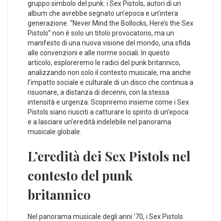
gruppo simbolo del punk:‍ i Sex⁢ Pistols, autori di un
album che ⁣avrebbe segnato un’epoca e un’intera
generazione. “Never Mind the Bollocks, Here’s⁢ the‍ Sex
Pistols” non è solo un titolo ⁣provocatorio, ma un
manifesto di una nuova ⁣visione del mondo, ⁤una sfida
alle convenzioni e alle norme sociali. In ⁣questo ​
articolo, esploreremo le radici‌ del punk britannico,
analizzando non solo il contesto musicale, ma anche
⁤l’impatto‍ sociale e culturale di un disco che continua a⁢
risuonare, a distanza di⁣ decenni, con la stessa
⁢intensità ‌e urgenza. Scopriremo insieme come i Sex
Pistols​ siano riusciti a catturare lo spirito di un’epoca⁤
e ⁣a ⁢lasciare un’eredità indelebile⁤ nel panorama
musicale globale.
L’eredità dei Sex Pistols nel
contesto​ del punk‌
britannico
Nel panorama musicale degli anni ’70, i Sex Pistols⁢