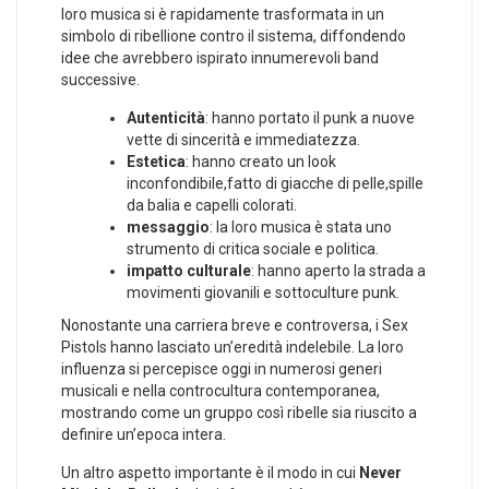
loro musica si è rapidamente trasformata in un
simbolo di ribellione contro il sistema, diffondendo
idee che avrebbero​ ispirato innumerevoli band
successive.
Autenticità
: hanno portato il punk ⁣a nuove
vette di ⁣sincerità e immediatezza.
Estetica
:‍ hanno creato un look
inconfondibile,fatto di giacche di pelle,spille
da balia e capelli colorati.
messaggio
: la loro musica ⁤è stata uno
strumento di critica​ sociale e politica.
impatto culturale
: hanno aperto ⁤la ​strada a
movimenti giovanili e ​sottoculture punk.
Nonostante ​una carriera breve e controversa, i Sex
Pistols hanno lasciato un’eredità indelebile. La loro
influenza si percepisce oggi‍ in numerosi‌ generi
musicali e nella controcultura contemporanea,
mostrando come un gruppo così ​ribelle sia riuscito a
definire un’epoca​ intera.
Un altro aspetto importante è il modo in cui
Never