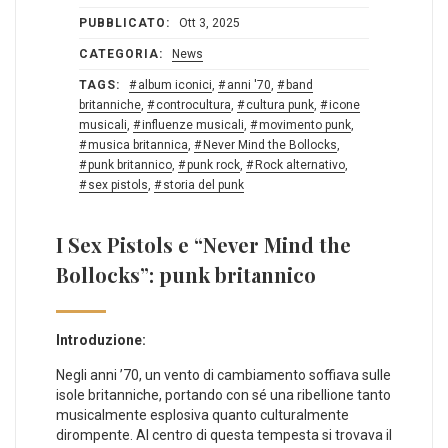
PUBBLICATO:
Ott 3, 2025
CATEGORIA:
News
TAGS:
album iconici
,
anni '70
,
band
britanniche
,
controcultura
,
cultura punk
,
icone
musicali
,
influenze musicali
,
movimento punk
,
musica britannica
,
Never Mind the Bollocks
,
punk britannico
,
punk rock
,
Rock alternativo
,
sex pistols
,
storia del punk
I Sex Pistols e “Never Mind the
Bollocks”: punk britannico
Introduzione:
Negli​ anni ’70, un vento di cambiamento soffiava ‍sulle
isole britanniche, portando con sé una ⁢ribellione tanto
musicalmente esplosiva quanto culturalmente
dirompente. Al centro di questa tempesta si trovava il