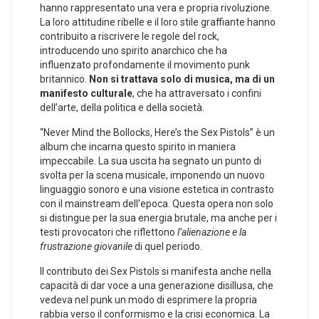
hanno rappresentato una vera e ⁤propria rivoluzione.
La loro ⁣attitudine ribelle e⁢ il loro stile graffiante⁣ hanno
contribuito a riscrivere le regole del rock, ​
introducendo uno‌ spirito anarchico che ha
influenzato ​profondamente il movimento punk
britannico.
Non si trattava solo di⁤ musica, ma di un
manifesto ⁣culturale
, che ha attraversato i confini
dell’arte, della politica e della società.
“Never⁢ Mind the Bollocks, Here’s‌ the Sex Pistols” è un
album che incarna questo spirito in maniera
impeccabile. La sua uscita ha ⁤segnato un punto di
svolta per ‌la scena musicale, imponendo un nuovo
linguaggio sonoro e una visione estetica in contrasto
⁤con il mainstream dell’epoca. Questa opera non solo
si distingue per la⁢ sua energia brutale, ma anche per i
testi provocatori che​ riflettono
l’alienazione e la
frustrazione giovanile
di quel periodo.
Il contributo dei Sex Pistols si manifesta anche nella
capacità‌ di dar⁢ voce a una generazione⁣ disillusa, che
⁣vedeva nel punk un‌ modo di esprimere la propria
rabbia verso il​ conformismo e la crisi ⁣economica. La