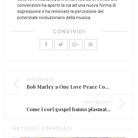
convenzioni ha ⁤aperto la via ad una ‍nuova forma di​
espressione e ha rinnovato la percezione del
potenziale‌ rivoluzionario della musica.
CONDIVIDI
PRECEDENTE
Bob Marley a One Love Peace Concert: musica e politica
SUCCESSIVO
Come i cori gospel hanno plasmato il soul e l’R&B
ARTICOLI CORRELATI