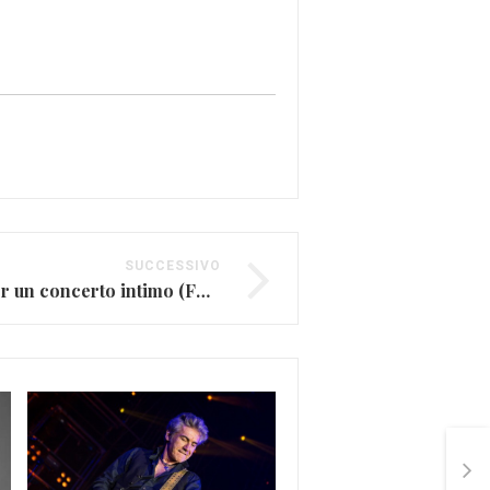
SUCCESSIVO
I Coldplay a Parigi per un concerto intimo (FOTO)