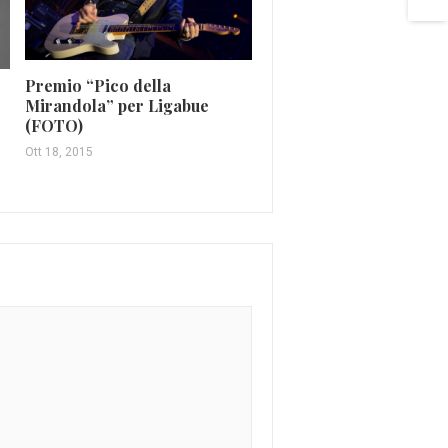
Premio “Pico della
Le date di uscita dei di
Mirandola” per Ligabue
dei ragazzi di Amici 20
(FOTO)
Mag 25, 2018
Ott 18, 2015