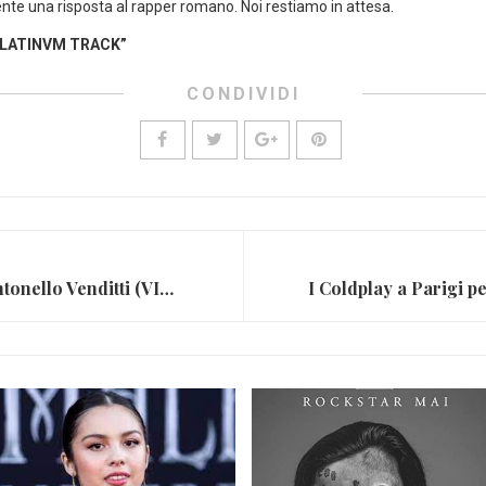
nte una risposta al rapper romano. Noi restiamo in attesa.
PLATINVM TRACK”
CONDIVIDI
Le 5 canzoni più belle di Antonello Venditti (VIDEO)