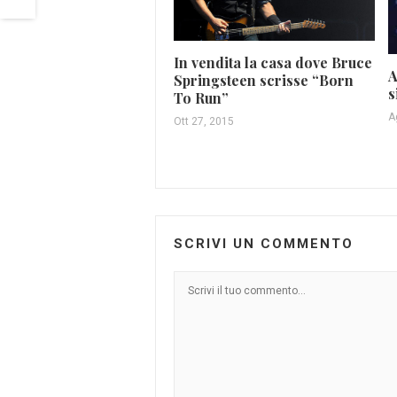
In vendita la casa dove Bruce
A
Springsteen scrisse “Born
s
To Run”
A
Ott 27, 2015
SCRIVI UN COMMENTO