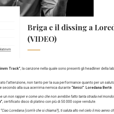
Briga e il dissing a Lor
(VIDEO)
platinvm
tinvm Track”
, la canzone nella quale sono presenti gli headliner della la
rato l’attenzione, non tanto per la sua performance quanto per un saluto s
che secondo alla sua acerrima nemica durante
“Amici”
:
Loredana Bertè
.
me un
non rapper e come uno che non avrebbe fatto tanta strada nel mondo
n”
, certificato disco di platino con più di 50.000 copie vendute.
o
“Ciao Loredana (com’è che si chiama?), ti saluta alto nel cielo il mio aereo c