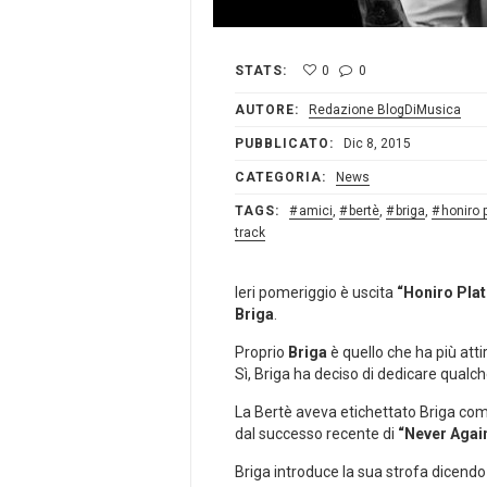
STATS:
0
0
AUTORE:
Redazione BlogDiMusica
PUBBLICATO:
Dic 8, 2015
CATEGORIA:
News
TAGS:
amici
,
bertè
,
briga
,
honiro 
track
Ieri pomeriggio è uscita
“Honiro Pla
Briga
.
Proprio
Briga
è quello che ha più atti
Sì, Briga ha deciso di dedicare qual
La Bertè aveva etichettato Briga co
dal successo recente di
“Never Agai
Briga introduce la sua strofa dicend