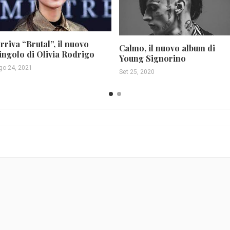
rriva “Brutal”, il nuovo
Calmo, il nuovo album di
ingolo di Olivia Rodrigo
Young Signorino
go 24, 2021
Set 25, 2020