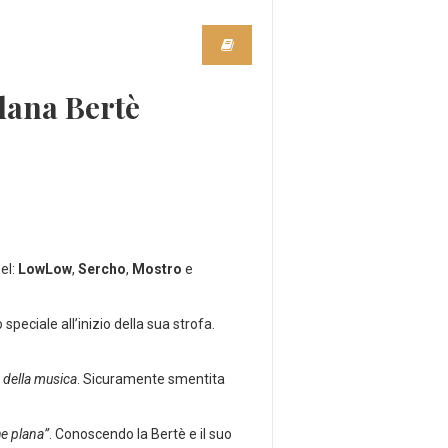
edana Bertè
bel:
LowLow
,
Sercho
,
Mostro
e
peciale all’inizio della sua strofa.
 della musica
. Sicuramente smentita
he plana”
. Conoscendo la Bertè e il suo