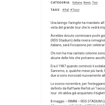
CATEGORIA:
Italiane
,
News
,
Tour
TAGS:
Raf
,
Tozzi
Una laringo-faringite ha mandato all’a
vista del grande tour che lo vedrà i
Avrebbe dovuto cominciare pochi giorni
(RDS Stadium) della riviera romagnola.
italiano, sarà l’occasione per celebrare
Chi non ha mai cantato colonne sonore 
alcune delle hits che potranno ascolt
Era il 1987 quando cominciò il sodaliz
Sanremo, e, qualche mese più tardi, f
due si sono incrociati nuovamente all’
Lo scorso novembre, per festeggiare q
definito da Raffaele Riefoli un “racco
tour: chi abbia già acquistato il bigli
8 maggio – RIMINI – RDS STADIUM (dat