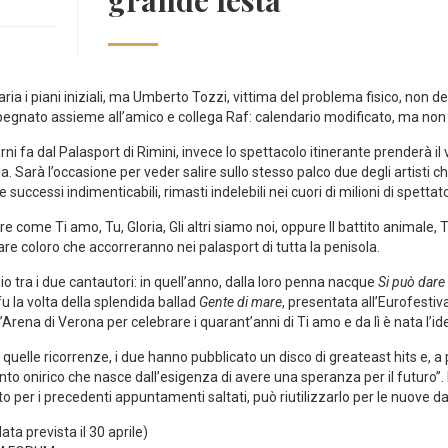
grande festa
ria i piani iniziali, ma Umberto Tozzi, vittima del problema fisico, non d
mpegnato assieme all’amico e collega Raf: calendario modificato, ma non 
 fa dal Palasport di Rimini, invece lo spettacolo itinerante prenderà il v
 Sarà l’occasione per veder salire sullo stesso palco due degli artisti ch
 successi indimenticabili, rimasti indelebili nei cuori di milioni di spettato
come Ti amo, Tu, Gloria, Gli altri siamo noi, oppure Il battito animale, 
are coloro che accorreranno nei palasport di tutta la penisola.
io tra i due cantautori: in quell’anno, dalla loro penna nacque
Si può dare 
u la volta della splendida ballad
Gente di mare
, presentata all’Eurofestiva
Arena di Verona per celebrare i quarant’anni di Ti amo e da lì è nata l’id
uelle ricorrenze, i due hanno pubblicato un disco di greateast hits e, a
nto onirico che nasce dall’esigenza di avere una speranza per il futuro”. 
etto per i precedenti appuntamenti saltati, può riutilizzarlo per le nuove da
a prevista il 30 aprile)