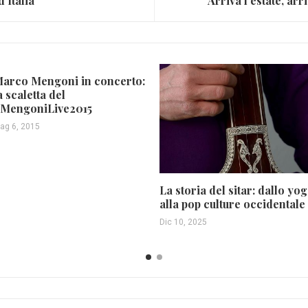
d’Italia
Arriva l’estate, arr
arco Mengoni in concerto:
a scaletta del
MengoniLive2015
ag 6, 2015
La storia del sitar: dallo yo
alla pop culture occidentale
Dic 10, 2025