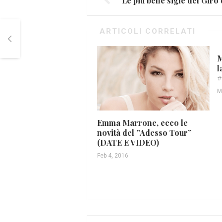
Le più belle sigle del Giro 
ARTICOLI CORRELATI
M
l
#
M
Emma Marrone, ecco le
novità del ”Adesso Tour”
(DATE E VIDEO)
Feb 4, 2016