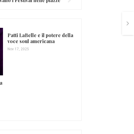
ivano i Festival nelle piazze
Patti LaBelle e il potere della
voce soul americana
Nov 17, 2025
Katy Perry, in uscita il
del “Prismatic World T
ga
(FOTO E VIDEO)
Ott 24, 2015