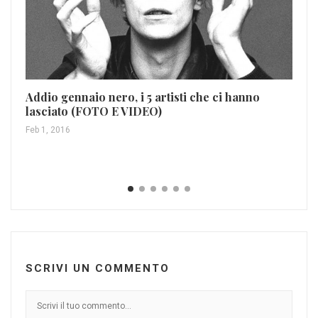
Addio gennaio nero, i 5 artisti che ci hanno
lasciato (FOTO E VIDEO)
Feb 1, 2016
Ro
di
Ott
SCRIVI UN COMMENTO