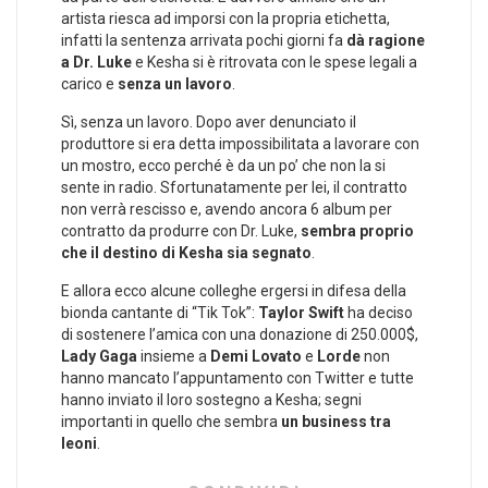
artista riesca ad imporsi con la propria etichetta,
infatti la sentenza arrivata pochi giorni fa
dà ragione
a Dr. Luke
e Kesha si è ritrovata con le spese legali a
carico e
senza un lavoro
.
Sì, senza un lavoro. Dopo aver denunciato il
produttore si era detta impossibilitata a lavorare con
un mostro, ecco perché è da un po’ che non la si
sente in radio. Sfortunatamente per lei, il contratto
non verrà rescisso e, avendo ancora 6 album per
contratto da produrre con Dr. Luke,
sembra proprio
che il destino di Kesha sia segnato
.
E allora ecco alcune colleghe ergersi in difesa della
bionda cantante di “Tik Tok”:
Taylor Swift
ha deciso
di sostenere l’amica con una donazione di 250.000$,
Lady Gaga
insieme a
Demi Lovato
e
Lorde
non
hanno mancato l’appuntamento con Twitter e tutte
hanno inviato il loro sostegno a Kesha; segni
importanti in quello che sembra
un business tra
leoni
.