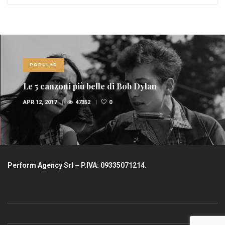
POPULAR
Le 5 canzoni più belle di Bob Dylan
APR 12, 2017
47352
0
Perform Agency Srl – P.IVA: 09335071214.