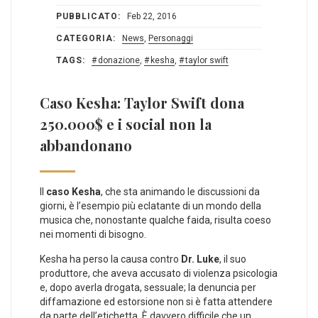
PUBBLICATO:
Feb 22, 2016
CATEGORIA:
News
,
Personaggi
TAGS:
donazione
,
kesha
,
taylor swift
Caso Kesha: Taylor Swift dona
250.000$ e i social non la
abbandonano
Il
caso Kesha
, che sta animando le discussioni da
giorni, è l’esempio più eclatante di un mondo della
musica che, nonostante qualche faida, risulta coeso
nei momenti di bisogno.
Kesha ha perso la causa contro
Dr. Luke
, il suo
produttore, che aveva accusato di violenza psicologia
e, dopo averla drogata, sessuale; la denuncia per
diffamazione ed estorsione non si è fatta attendere
da parte dell’etichetta. È davvero difficile che un