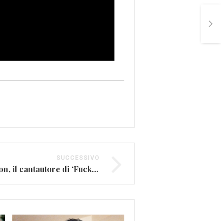
SUCCESSIVO
Che fine ha fatto Eamon, il cantautore di ‘Fuck it’?