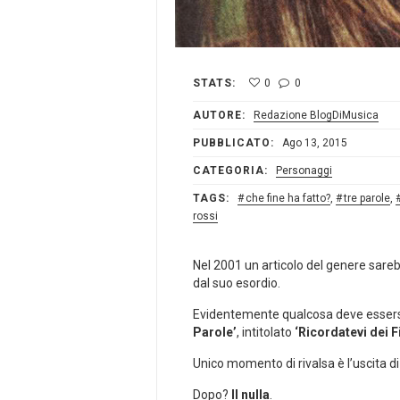
STATS:
0
0
AUTORE:
Redazione BlogDiMusica
PUBBLICATO:
Ago 13, 2015
CATEGORIA:
Personaggi
TAGS:
che fine ha fatto?
,
tre parole
,
rossi
Nel 2001 un articolo del genere sare
dal suo esordio.
Evidentemente qualcosa deve essersi 
Parole’
, intitolato
‘Ricordatevi dei F
Unico momento di rivalsa è l’uscita d
Dopo?
Il nulla
.