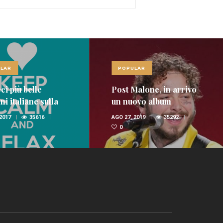
LAR
POPULAR
ci più belle
Post Malone, in arrivo
i italiane sulla
un nuovo album
nica
 2017
35616
AGO 27, 2019
35292
0