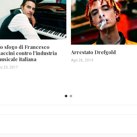
o sfogo di Francesco
Arrestato Drefgold
accini contro l’industria
usicale italiana
Ago 26, 2019
iu 23, 2017