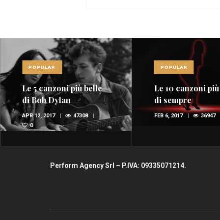
POPULAR
POPULAR
Le 5 canzoni più belle
Le 10 canzoni più
di Bob Dylan
di sempre
APR 12, 2017
47308
FEB 6, 2017
36947
0
Perform Agency Srl – P.IVA: 09335071214.