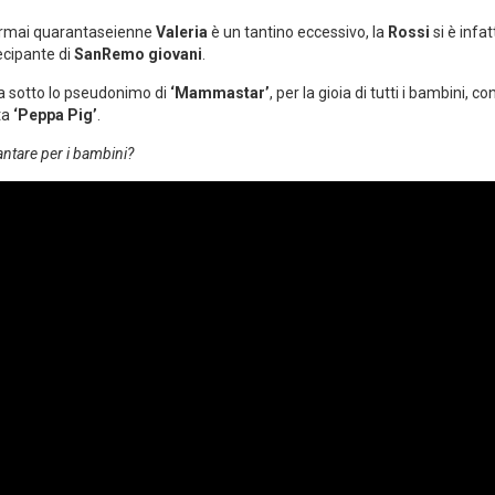
’ormai quarantaseienne
Valeria
è un tantino eccessivo, la
Rossi
si è infat
ecipante di
SanRemo giovani
.
a sotto lo pseudonimo di
‘Mammastar’
, per la gioia di tutti i bambini, co
ta
‘Peppa Pig’
.
ntare per i bambini?