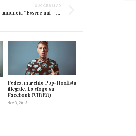
SUCCESSIVO
Un’Emma “Mondiale” annuncia “Essere qui – Boom Edition”
Fedez, marchio Pop-Hoolista
illegale. Lo sfogo su
Facebook (VIDEO)
Elton John festeggia i 7
un disco
Nov 3, 2015
Mar 25, 2021