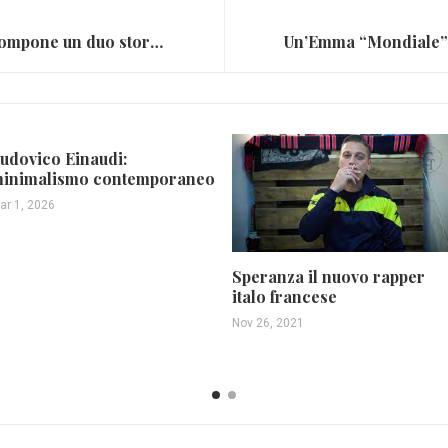
Umberto Tozzi e Raf, si ricompone un duo storico: singolo, disco e tour insieme
udovico Einaudi:
inimalismo contemporaneo
ar 1, 2026
Speranza il nuovo rapper
italo francese
Nov 26, 2021