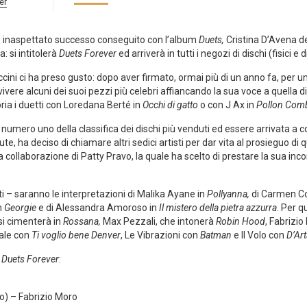
er
o inaspettato successo conseguito con l’album
Duets,
Cristina D’Avena d
: si intitolerà
Duets Forever
ed arriverà in tutti i negozi di dischi (fisici e
cini ci ha preso gusto: dopo aver firmato, ormai più di un anno fa, per u
rivivere alcuni dei suoi pezzi più celebri affiancando la sua voce a quella 
ria i duetti con Loredana Berté in
Occhi di gatto
o con J Ax in
Pollon Com
umero uno della classifica dei dischi più venduti ed essere arrivata a co
e, ha deciso di chiamare altri sedici artisti per dar vita al prosieguo di 
della collaborazione di Patty Pravo, la quale ha scelto di prestare la sua in
i – saranno le interpretazioni di Malika Ayane in
Pollyanna,
di Carmen Co
in
Georgie
e di Alessandra Amoroso in
Il mistero della pietra azzurra
. Per q
si cimenterà in
Rossana,
Max Pezzali, che intonerà
Robin Hood
, Fabrizi
iale con
Ti voglio bene Denver
, Le Vibrazioni con
Batman
e Il Volo con
D’Art
i
Duets Forever
:
ro) – Fabrizio Moro