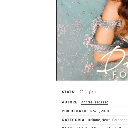
STATS:
0
1
AUTORE:
Andrea Fragasso
PUBBLICATO:
Nov 1, 2018
CATEGORIA:
Italiane
,
News
,
Personag