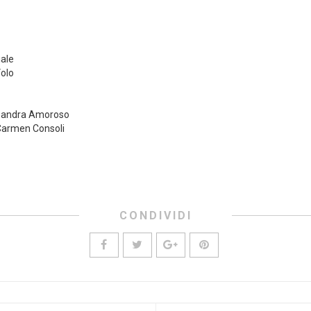
iale
Volo
essandra Amoroso
– Carmen Consoli
CONDIVIDI