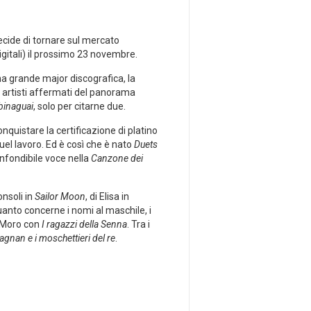
ecide di tornare sul mercato
 digitali) il prossimo 23 novembre.
na grande major discografica, la
di artisti affermati del panorama
binaguai
, solo per citarne due.
nquistare la certificazione di platino
quel lavoro. Ed è così che è nato
Duets
confondibile voce nella
Canzone dei
nsoli in
Sailor Moon
, di Elisa in
uanto concerne i nomi al maschile, i
o Moro con
I ragazzi della Senna
. Tra i
agnan e i moschettieri del re
.