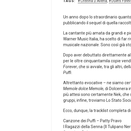
TAGS:
Cristina D'Avena
,
Duets Forev
Un anno dopo lo straordinario quant
pubblicando il sequel di quella raccolta
La cantante più amata da grandi e pic
Warner Music Italia, ha scelto di far 
musicale nazionale. Sono così già sto
Dopo aver debuttato direttamente al n
per le oltre cinquantamila copie vendut
Forever
, che si avvale, tra gli altri, 
Puffi
.
Altrettanto evocative – ne siamo cert
Memole dolce Memole
, di Dolcenera 
più attesi sono certamente Nek, che 
gruppi, infine, troviamo Lo Stato Soc
Ecco, dunque, la tracklist completa d
Canzone dei Puffi – Patty Pravo
I Ragazzi della Senna (Il Tulipano Ne