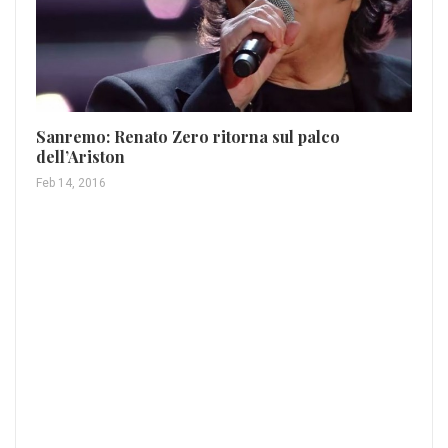
Sanremo: Renato Zero ritorna sul palco
dell’Ariston
Se
Feb 14, 2016
nu
Ago