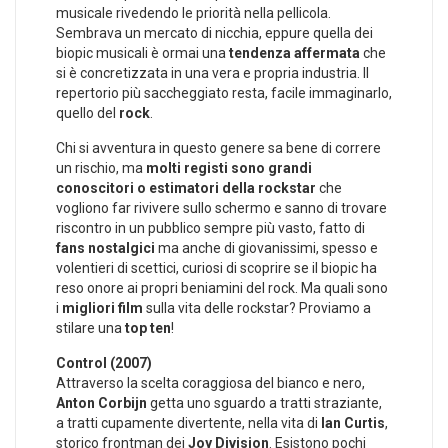
musicale rivedendo le priorità nella pellicola.
Sembrava un mercato di nicchia, eppure quella dei
biopic musicali è ormai una
tendenza affermata
che
si è concretizzata in una vera e propria industria. Il
repertorio più saccheggiato resta, facile immaginarlo,
quello del
rock
.
Chi si avventura in questo genere sa bene di correre
un rischio, ma
molti registi sono grandi
conoscitori o estimatori della rockstar
che
vogliono far rivivere sullo schermo e sanno di trovare
riscontro in un pubblico sempre più vasto, fatto di
fans nostalgici
ma anche di giovanissimi, spesso e
volentieri di scettici, curiosi di scoprire se il biopic ha
reso onore ai propri beniamini del rock. Ma quali sono
i
migliori film
sulla vita delle rockstar? Proviamo a
stilare una
top ten
!
Control (2007)
Attraverso la scelta coraggiosa del bianco e nero,
Anton Corbijn
getta uno sguardo a tratti straziante,
a tratti cupamente divertente, nella vita di
Ian Curtis
,
storico frontman dei
Joy Division
. Esistono pochi