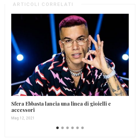
ARTICOLI CORRELATI
Li
Em
Sfera Ebbasta lancia una linea di gioielli e
Gen
accessori
Mag 12, 2021