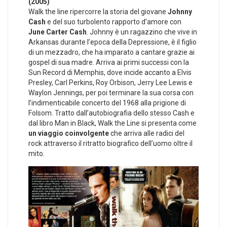
(2005)
Walk the line ripercorre la storia del giovane
Johnny
Cash
e del suo turbolento rapporto d’amore con
June Carter Cash
. Johnny è un ragazzino che vive in
Arkansas durante l’epoca della Depressione, è il figlio
di un mezzadro, che ha imparato a cantare grazie ai
gospel di sua madre. Arriva ai primi successi con la
Sun Record di Memphis, dove incide accanto a Elvis
Presley, Carl Perkins, Roy Orbison, Jerry Lee Lewis e
Waylon Jennings, per poi terminare la sua corsa con
l’indimenticabile concerto del 1968 alla prigione di
Folsom. Tratto dall’autobiografia dello stesso Cash e
dal libro Man in Black, Walk the Line si presenta come
un viaggio coinvolgente
che arriva alle radici del
rock attraverso il ritratto biografico dell’uomo oltre il
mito.