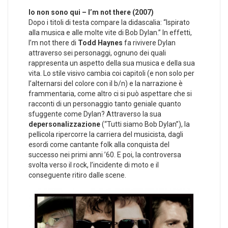
Io non sono qui – I’m not there (2007)
Dopo i titoli di testa compare la didascalia: “Ispirato
alla musica e alle molte vite di Bob Dylan.” In effetti,
I’m not there di
Todd Haynes
fa rivivere Dylan
attraverso sei personaggi, ognuno dei quali
rappresenta un aspetto della sua musica e della sua
vita. Lo stile visivo cambia coi capitoli (e non solo per
l’alternarsi del colore con il b/n) e la narrazione è
frammentaria, come altro ci si può aspettare che si
racconti di un personaggio tanto geniale quanto
sfuggente come Dylan? Attraverso la sua
depersonalizzazione
(“Tutti siamo Bob Dylan”), la
pellicola ripercorre la carriera del musicista, dagli
esordi come cantante folk alla conquista del
successo nei primi anni ’60. E poi, la controversa
svolta verso il rock, l’incidente di moto e il
conseguente ritiro dalle scene.