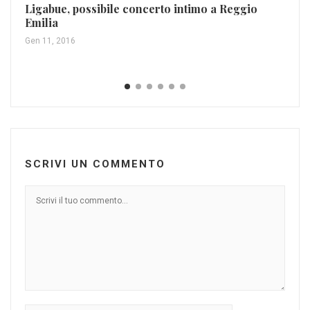
Ligabue, possibile concerto intimo a Reggio
Emilia
Sa
Gen 11, 2016
al
Dic
SCRIVI UN COMMENTO