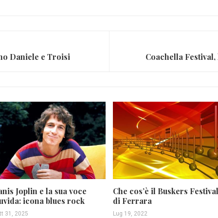
no Daniele e Troisi
Coachella Festival, 
anis Joplin e la sua voce
Che cos’è il Buskers Festiva
uvida: icona blues rock
di Ferrara
tt 31, 2025
Lug 19, 2022