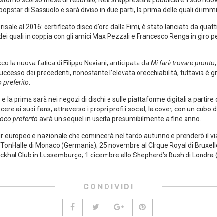
ston lo scorso mese di febbraio, Nek si appresta a pubblicare il suo nuovo
a popstar di Sassuolo e sarà diviso in due parti, la prima delle quali di imm
ale al 2016: certificato disco d’oro dalla Fimi, è stato lanciato da quattro 
dei quali in coppia con gli amici Max Pezzali e Francesco Renga in giro per
cco la nuova fatica di Filippo Neviani, anticipata da
Mi farà trovare pronto
successo dei precedenti, nonostante l’elevata orecchiabilità, tuttavia è 
o preferito
.
ti e la prima sarà nei negozi di dischi e sulle piattaforme digitali a parti
oscere ai suoi fans, attraverso i propri profili social, la cover, con un cubo 
ioco preferito
avrà un sequel in uscita presumibilmente a fine anno.
 europeo e nazionale che comincerà nel tardo autunno e prenderò il vi
 TonHalle di Monaco (Germania); 25 novembre al CIrque Royal di Bruxell
Rockhal Club in Lussemburgo; 1 dicembre allo Shepherd’s Bush di Londra 
CONDIVIDI