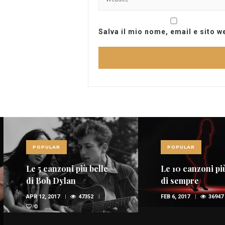
Salva il mio nome, email e sito 
POPULAR
POPULAR
Le 5 canzoni più belle
Le 10 canzoni più
di Bob Dylan
di sempre
APR 12, 2017
47352
FEB 6, 2017
36947
0