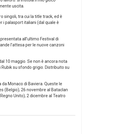
 lavoro: si intitola
Il mio gioco
inente uscita.
singoli, tra cui la title track, ed è
 i palasport italiani (dal quale è
, presentata all’ultimo Festival di
grande l’attesa per le nuove canzoni
re dal 10 maggio. Se non è ancora nota
di Rubik su sfondo grigio. Distribuito su
a da Monaco di Baviera. Queste le
es (Belgio); 26 novembre al Bataclan
(Regno Unito); 2 dicembre al Teatro