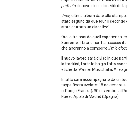
Dopo essere tornato sul palco dell’Ari
preferito
il nuovo disco di inediti dell
Unici,
ultimo album dato alle stampe, ris
stato seguito da due tour, il secondo 
stato estratto un disco live).
Ora, a tre anni da quell’esperienza, e
Sanremo. Il brano non ha riscosso il 
che andranno a comporre
Il mio gioc
Il nuovo lavoro sarà diviso in due par
la tracklist, l’artista ha già fatto con
etichetta Warner Music Italia,
Il mio g
E tutto sarà accompagnato da un tour
tappe finora svelate: 18 novembre al
di Parigi (Francia); 30 novembre al 
Nuevo Apolo di Madrid (Spagna).