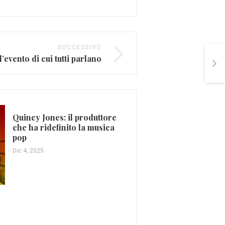
SUCCESSIVO
l’evento di cui tutti parlano
Quincy Jones: il produttore
che ha ridefinito la musica
pop
Dic 4, 2025
Lady Gaga in lacrime pe
vittime della strage di
l
Orlando (FOTO E VIDE
Giu 15, 2016