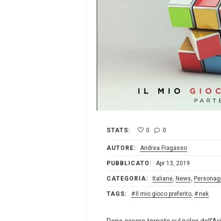
STATS:
0
0
AUTORE:
Andrea Fragasso
PUBBLICATO:
Apr 13, 2019
CATEGORIA:
Italiane
,
News
,
Personag
TAGS:
Il mio gioco preferito
,
nek