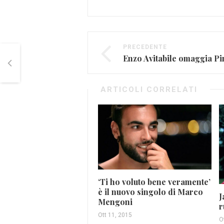
PRECEDENTE
Enzo Avitabile omaggia Pi
ARTICOLI CORRELATI
‘Ti ho voluto bene veramente’
è il nuovo singolo di Marco
J
Mengoni
r
Ott 11, 2015
O