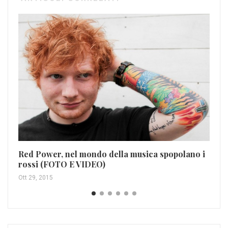
Le
Feb
Red Power, nel mondo della musica spopolano i
rossi (FOTO E VIDEO)
Ott 29, 2015