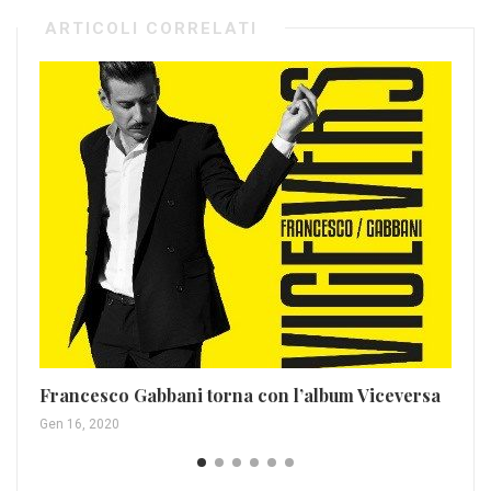
ARTICOLI CORRELATI
Th
Apr
Francesco Gabbani torna con l’album Viceversa
Gen 16, 2020