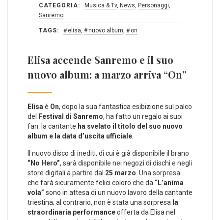
CATEGORIA:
Musica & Tv
,
News
,
Personaggi
,
Sanremo
TAGS:
elisa
,
nuovo album
,
on
Elisa accende Sanremo e il suo
nuovo album: a marzo arriva “On”
Elisa
è
On
, dopo la sua fantastica esibizione sul palco
del
Festival di Sanremo
, ha fatto un regalo ai suoi
fan: la cantante
ha svelato il titolo del suo nuovo
album e la data d’uscita ufficiale
.
Il nuovo disco di inediti, di cui è già disponibile il brano
“No Hero”
, sarà disponibile nei negozi di dischi e negli
store digitali a partire dal
25 marzo
. Una sorpresa
che farà sicuramente felici coloro che da
“L’anima
vola”
sono in attesa di un nuovo lavoro della cantante
triestina; al contrario, non è stata una sorpresa
la
straordinaria performance
offerta da Elisa nel