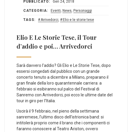
PUBBLICATO:
Gen 24, 2018
CATEGORIA:
Eventi
,
News
,
Personaggi
TAGS:
Arrivedorci
,
Elio e le storie tese
Elio E Le Storie Tese, il Tour
d’addio e poi… Arrivedorci
Sarà davvero l’addio? Gli Elio e Le Storie Tese, dopo
essersi congedati dal pubblico con un grande
concerto tenuto a dicembre a Milano, preparano il
gran finale della loro quarantennale carriera: a
febbraio si esibiranno sul palco del Festival di
Sanremo con Arrivedorci, poi ecco le ultime date del
tour in giro per l’Italia.
Uscirà il 9 febbraio, nel pieno della settimana
sanremese, l’ultimo disco dell’istrionica band: si
intitolerà proprio come il brano che i componenti ci
faranno conoscere al Teatro Ariston, ovvero