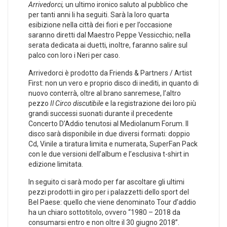
Arrivedorci,
un ultimo ironico saluto al pubblico che
per tanti anni li ha seguiti. Sarà la loro quarta
esibizione nella città dei fiori e per l’occasione
saranno diretti dal Maestro Peppe Vessicchio; nella
serata dedicata ai duetti, inoltre, faranno salire sul
palco con loro i Neri per caso.
Arrivedorci è prodotto da Friends & Partners / Artist
First: non un vero e proprio disco di inediti, in quanto di
nuovo conterrà, oltre al brano sanremese, l’altro
pezzo
Il Circo discutibile
e la registrazione dei loro più
grandi successi suonati durante il precedente
Concerto D’Addio tenutosi al Mediolanum Forum. Il
disco sarà disponibile in due diversi formati: doppio
Cd, Vinile a tiratura limita e numerata, SuperFan Pack
con le due versioni dell’album e l’esclusiva t-shirt in
edizione limitata.
In seguito ci sarà modo per far ascoltare gli ultimi
pezzi prodotti in giro per i palazzetti dello sport del
Bel Paese: quello che viene denominato Tour d’addio
ha un chiaro sottotitolo, ovvero “1980 – 2018 da
consumarsi entro e non oltre il 30 giugno 2018”.