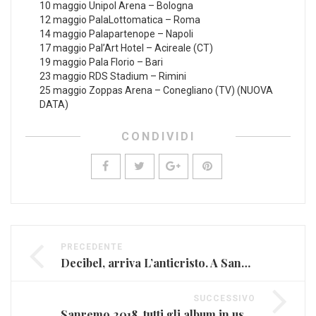
10 maggio Unipol Arena – Bologna
12 maggio PalaLottomatica – Roma
14 maggio Palapartenope – Napoli
17 maggio Pal’Art Hotel – Acireale (CT)
19 maggio Pala Florio – Bari
23 maggio RDS Stadium – Rimini
25 maggio Zoppas Arena – Conegliano (TV) (NUOVA
DATA)
CONDIVIDI
PRECEDENTE
Decibel, arriva L’anticristo. A Sanremo Ruggeri & co. cantano Lettera dal Duca
SUCCESSIVO
Sanremo 2018, tutti gli album in uscita