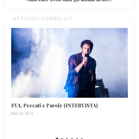
ARTICOLI CORRELATI
EVA, Peccati e Parole (INTERVISTA)
De
Nov 23, 2015
ra
Ago