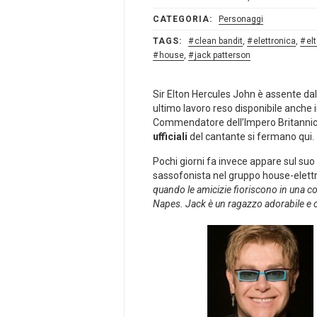
CATEGORIA:
Personaggi
TAGS:
clean bandit
,
elettronica
,
el
house
,
jack patterson
Sir Elton Hercules John è assente da
ultimo lavoro reso disponibile anche 
Commendatore dell’Impero Britannico p
ufficiali
del cantante si fermano qui.
Pochi giorni fa invece appare sul suo
sassofonista nel gruppo house-elettr
quando le amicizie fioriscono in una co
Napes. Jack è un ragazzo adorabile e c