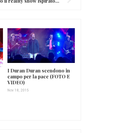
Adam Levine, in arrivo il reality show ispirato a “Sugar” (FOTO E VIDEO)
I Duran Duran scendono in
campo per la pace (FOTO E
VIDEO)
Nicki Minaj lascia il m
della musica
Nov 18, 2015
Set 10, 2019