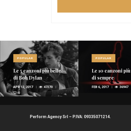
POPULAR
POPULAR
Le 5 canzoni più belle
Le 10 canzoni più
di Bob Dylan
di sempre
APR 12, 2017
47270
FEB 6, 2017
36947
0
Perform Agency Srl – P.IVA: 09335071214.