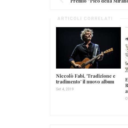
ARTICOLI CORRELATI
Niccolò Fabi, ‘Tradizione e
E
tradimento’ il nuovo album
R
Set 4, 2019
a
O