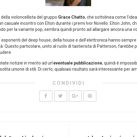
 della violoncellista del gruppo
Grace Chatto
, che sottolinea come l’idea
un casuale incontro con Elton durante i premi Ivor Novello. Elton John, c
o per la variante pop, sembra quindi pronto ad allargare ancora una volta
ni esponenti del deep house, della house e dell’elettronica hanno sempre in
tà. Questo particolare, unito al ruolo di tastierista di Patterson, farebb
ludere.
late notizie in merito ad un’
eventuale pubblicazione
, quindi è impossi
olita unione di stili. Di certo, qualsiasi risultato sarà interessante per am
CONDIVIDI