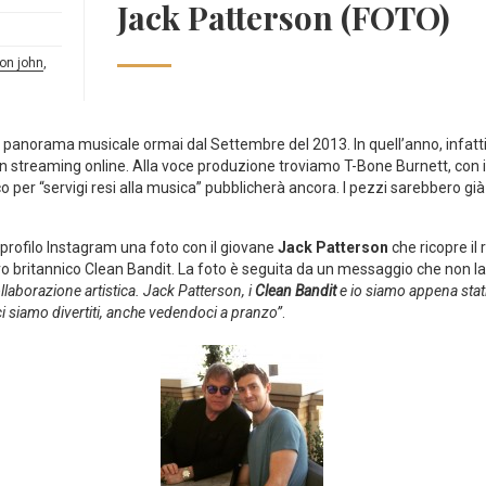
Jack Patterson (FOTO)
ton john
,
l panorama musicale ormai dal Settembre del 2013. In quell’anno, infatti
in streaming online. Alla voce produzione troviamo T-Bone Burnett, con il
er “servigi resi alla musica” pubblicherà ancora. I pezzi sarebbero già p
 profilo Instagram una foto con il giovane
Jack Patterson
che ricopre il 
o britannico Clean Bandit. La foto è seguita da un messaggio che non la
llaborazione artistica. Jack Patterson, i
Clean Bandit
e io siamo appena stati
i siamo divertiti, anche vedendoci a pranzo”
.