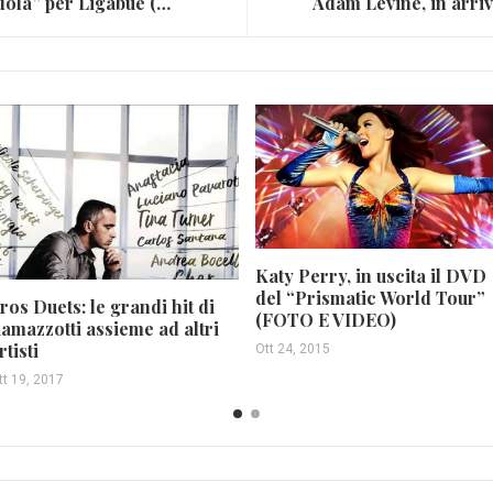
Premio “Pico della Mirandola” per Ligabue (FOTO)
Katy Perry, in uscita il DVD
del “Prismatic World Tour”
ros Duets: le grandi hit di
(FOTO E VIDEO)
amazzotti assieme ad altri
rtisti
Ott 24, 2015
tt 19, 2017