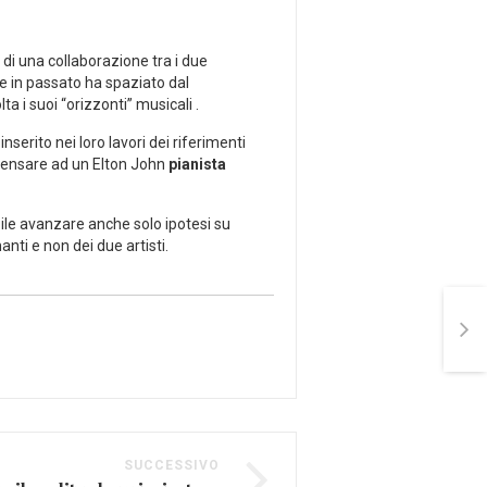
 di una collaborazione tra i due
he in passato ha spaziato dal
 i suoi “orizzonti” musicali .
serito nei loro lavori dei riferimenti
e pensare ad un Elton John
pianista
bile avanzare anche solo ipotesi su
anti e non dei due artisti.
SUCCESSIVO