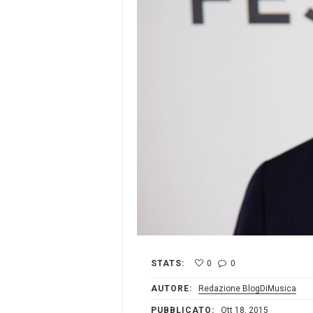
STATS:
0
0
AUTORE:
Redazione BlogDiMusica
PUBBLICATO:
Ott 18, 2015