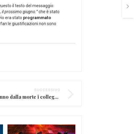
uesto il testo del messaggio:
 il prossimo giugno.”
che è stato
vio era stato
programmato
fan le giustificazioni non sono
SUCCESSIVO
Pino Daniele, ad un anno dalla morte i colleghi lo ricordano