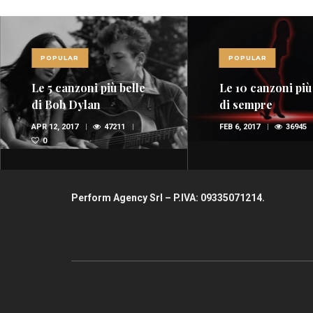
POPULAR
POPULAR
Le 10 canzoni più sexy
Red Power, nel 
di sempre
della musica
spopolano i rossi
FEB 6, 2017
36945
1
OTT 29, 2015
35654
(FOTO E VIDEO)
1
Perform Agency Srl – P.IVA: 09335071214.