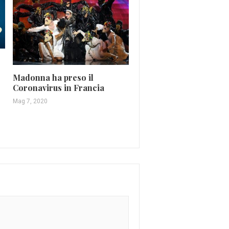
Madonna ha preso il
”Volevo te”: alcune curi
Coronavirus in Francia
della canzone di Giusy
Mag 7, 2020
Ferreri
Gen 22, 2016