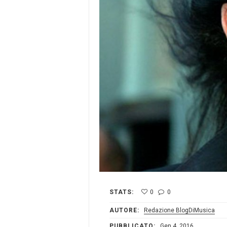
STATS:
0
0
AUTORE:
Redazione BlogDiMusica
PUBBLICATO:
Gen 4, 2016