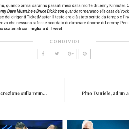
gno
, quando ormai saranno passati mesi dalla morte di Lenny Kilmister. Q
mmy, Dave Mustaine e Bruce Dickinson
quando torneranno alla casa del rock,
 dei dirigenti TicketMaster. Il testo era già stato scritto da tempo e l’in
enza che nessuno si fosse ricordato di eliminare il nome di Lemmy. Per i 
sono scatenati con
migliaia di Tweet
.
CONDIVIDI
Guns n’ Roses, nuova indiscrezione sulla reunion