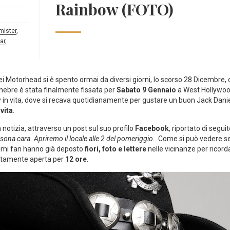
Rainbow (FOTO)
mister
,
ar
,
ei Motorhead si è spento ormai da diversi giorni, lo scorso 28 Dicembre
funebre è stata finalmente fissata per
Sabato 9 Gennaio
a West Hollywood
vita, dove si recava quotidianamente per gustare un buon Jack Daniel’s 
 vita
.
a notizia, attraverso un post sul suo profilo
Facebook
, riportato di seguit
sona cara. Apriremo il locale alle 2 del pomeriggio.
. Come si può vedere s
imi fan hanno già deposto
fiori, foto e lettere
nelle vicinanze per ricorda
rottamente aperta per
12 ore
.