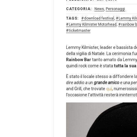
CATEGORIA:
News
,
Personaggi
TAGS:
download festival
,
Lemmy Kil
Lemmy Kilmister Motorhead
,
rainbow b
ticketmaster
Lemmy Kilmister, leader e bassista d
della vigilia di Natale. La cerimonia 
Rainbow Bar
tanto amato da Lemmy in 
quindi rock come è stata
tutta la sua
È stato il locale stesso a diffondere l
dire addio a un
grande amico
e una per
and Grill, che trovate
qui
, numerosiss
l’occasione l’attività resterà ininter