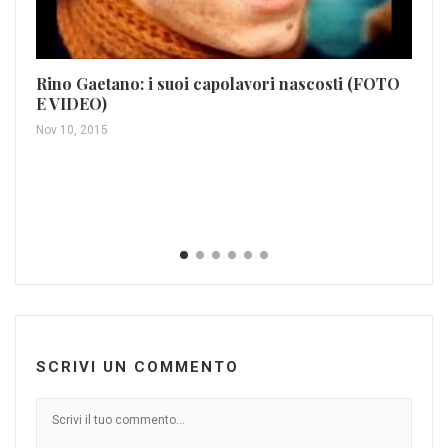
Rino Gaetano: i suoi capolavori nascosti (FOTO
E VIDEO)
Le
Nov 10, 2015
VI
Nov
SCRIVI UN COMMENTO