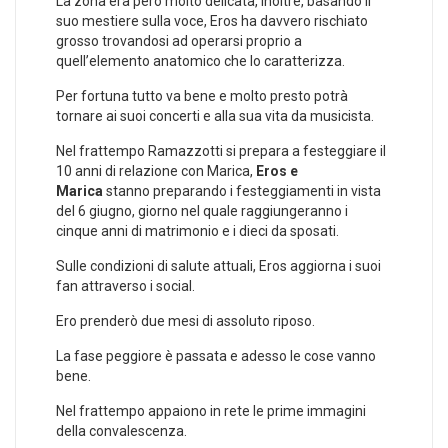
La zona era però molto delicata, inoltre, basando il
suo mestiere sulla voce, Eros ha davvero rischiato
grosso trovandosi ad operarsi proprio a
quell’elemento anatomico che lo caratterizza.
Per fortuna tutto va bene e molto presto potrà
tornare ai suoi concerti e alla sua vita da musicista.
Nel frattempo Ramazzotti si prepara a festeggiare il
10 anni di relazione con Marica,
Eros e
Marica
stanno preparando i festeggiamenti in vista
del 6 giugno, giorno nel quale raggiungeranno i
cinque anni di matrimonio e i dieci da sposati.
Sulle condizioni di salute attuali, Eros aggiorna i suoi
fan attraverso i social.
Ero prenderò due mesi di assoluto riposo.
La fase peggiore è passata e adesso le cose vanno
bene.
Nel frattempo appaiono in rete le prime immagini
della convalescenza.