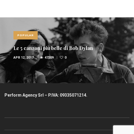
POPULAR
Le 5 canzoni più belle di Bob Dylan
APR 12, 2017
47209
0
Perform Agency Srl – P.IVA: 09335071214.