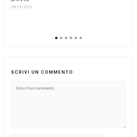
Ott 19, 2015
Sa
Be
Feb
SCRIVI UN COMMENTO