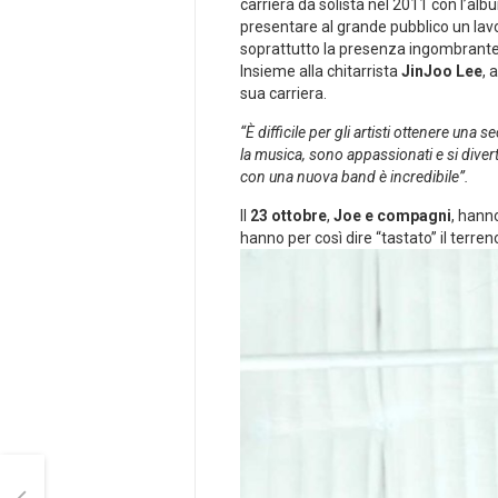
carriera da solista nel 2011 con l’al
presentare al grande pubblico un lavor
soprattutto la presenza ingombrant
Insieme alla chitarrista
JinJoo Lee
, 
sua carriera.
“È difficile per gli artisti ottenere una 
la musica, sono appassionati e si diver
con una nuova band è incredibile”.
Il
23 ottobre
,
Joe e compagni
, hanno
hanno per così dire “tastato” il terren