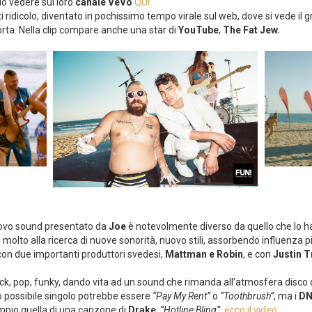
uò vedere sul loro
canale VeVo
QUI
tti ridicolo, diventato in pochissimo tempo virale sul web, dove si vede il 
torta. Nella clip compare anche una star di
YouTube
,
The Fat Jew.
nuovo sound presentato da
Joe
è notevolmente diverso da quello che lo h
 molto alla ricerca di nuove sonorità, nuovo stili, assorbendo influenza p
on due importanti produttori svedesi,
Mattman e Robin
, e con
Justin T
k, pop, funky, dando vita ad un sound che rimanda all’atmosfera disco 
 possibile singolo potrebbe essere
“Pay My Rent”
o
“Toothbrush”
, ma i
D
mpio quella di una canzone di
Drake
,
“Hotline Bling”
,
ecco il video