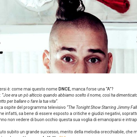
dersi è: come mai questo nome
DNCE
, manca forse una “A”?
:
“Joe era un pò alticcio quando abbiamo scelto il nome, così ha dimenticat
o per ballare o fare la tua vita”
.
ta ospite del programma televisivo
“The Tonight Show Starring Jimmy Fal
e infatti, sa bene di essere esposto a critiche e giudizi negativi, sopratt
anno non vedere di buon occhio questa sua voglia di emanciparsi e intra
to subito un grande successo, merito della melodia orecchiabile, che m