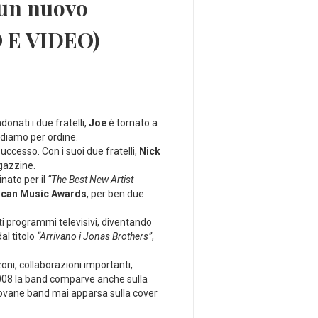
 un nuovo
O E VIDEO)
onati i due fratelli,
Joe
è tornato a
ndiamo per ordine.
uccesso. Con i suoi due fratelli,
Nick
agazzine.
nato per il
“The Best New Artist
can Music Awards
, per ben due
ti programmi televisivi, diventando
al titolo
“Arrivano i Jonas Brothers”
,
zoni, collaborazioni importanti,
 2008 la band comparve anche sulla
giovane band mai apparsa sulla cover