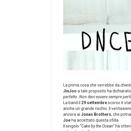
La prima cosa che verrebbe da chie
JinJoo
a tale proposito ha dichiarato
perfetto. Non devi essere sempre perfett
La band il
29 settembre
scorso è sta
anche un grande rischio. Il ventiseienn
ancora ai
Jonas Brothers
, che potr
Joe
ha accettato questa sfida.
Il singolo
“Cake by the Ocean”
ha ottenu