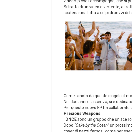
videoclip che l’accompagna, che si p
Si tratta di un video divertente, a tra
scatena una lotta a colpi di pezzi di 
Come si nota da questo singolo, il 
Nei due anni di assenza, si è dedicato
Per questo nuovo EP ha collaborato c
Precious Weapons
.
I
DNCE
sono un gruppo che unisce roc
Dopo
“Cake by the Ocean”
un prossimo
cover di pezzi famosi, come per ese