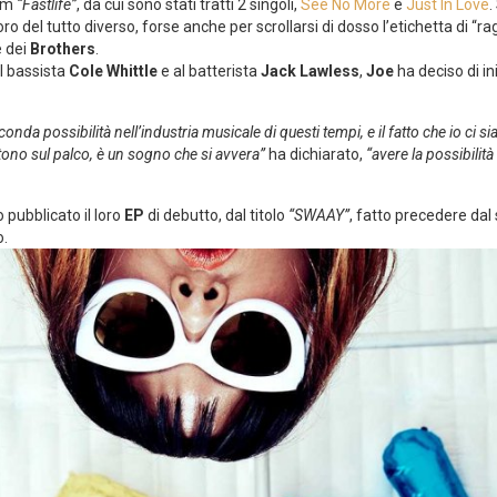
bum
“Fastlife”
, da cui sono stati tratti 2 singoli,
See No More
e
Just In Love
.
o del tutto diverso, forse anche per scrollarsi di dosso l’etichetta di “rag
e dei
Brothers
.
al bassista
Cole Whittle
e al batterista
Jack Lawless
,
Joe
ha deciso di in
seconda possibilità nell’industria musicale di questi tempi, e il fatto che io ci
tono sul palco, è un sogno che si avvera”
ha dichiarato,
“avere la possibilit
 pubblicato il loro
EP
di debutto, dal titolo
“SWAAY”
, fatto precedere dal
o.