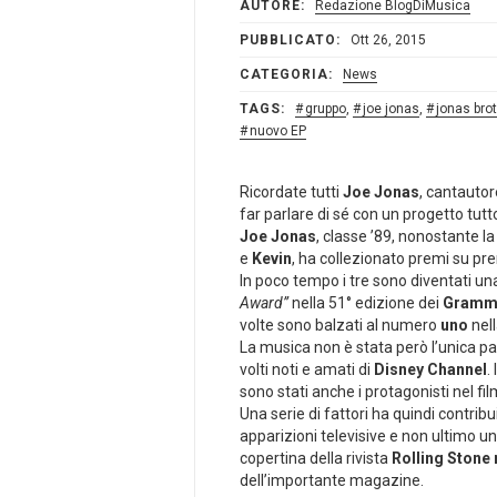
AUTORE:
Redazione BlogDiMusica
PUBBLICATO:
Ott 26, 2015
CATEGORIA:
News
TAGS:
gruppo
,
joe jonas
,
jonas bro
nuovo EP
Ricordate tutti
Joe Jonas
, cantautor
far parlare di sé con un progetto tu
Joe Jonas
, classe ’89, nonostante la
e
Kevin
, ha collezionato premi su pre
In poco tempo i tre sono diventati un
Award”
nella 51° edizione dei
Gramm
volte sono balzati al numero
uno
nell
La musica non è stata però l’unica pa
volti noti e amati di
Disney Channel
.
sono stati anche i protagonisti nel fil
Una serie di fattori ha quindi contrib
apparizioni televisive e non ultimo 
copertina della rivista
Rolling Stone
dell’importante magazine.