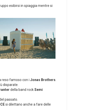
gruppo esibirsi in spiaggia mentre si
a reso famoso con i
Jonas Brothers
.
iù disparate.
ranter
della band rock
Semi
del passato.
NCE
si dilettano anche a fare delle