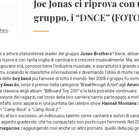
Joe Jonas ci riprova con
gruppo, i “DNCE” (FOT
thers
,
e e attore statunitense leader del gruppo
Jonas Brothers
? Bene, abband
tto nuovo e con tanta voglia di cambiare e crescere musicalmente. Ma, a
 giovane età, conosce bene l’industria musicale, e soprattutto il grande s
mi, scalando le classifiche internazionali e diventando l’idolo di molte r
a delle
boy band
più famose di tutto il mondo. Nel 2008 il gruppo fu nomi
y Awards
, vinse il premio nella categoria
“Breakthrough Artist”
agli
Ameri
a classica degli album
“Billboard Top 200”
e la lista potrebbe continuare.
ssione dei ragazzi, nel corso della loro carriera hanno partecipato a mol
 Infatti, sono apparsi in una puntata del celebre show
Hannah Montana
d
m “
Camp Rock
” e “
Camp Rock 2.
”
uito al loro successo, un indiscusso talento come cantanti e autori di can
un aspetto gradevole, che ha conquistato non pochi cuori femminili. Nel
 magazine
, raggiungendo così anche un altro primato: quello della più 