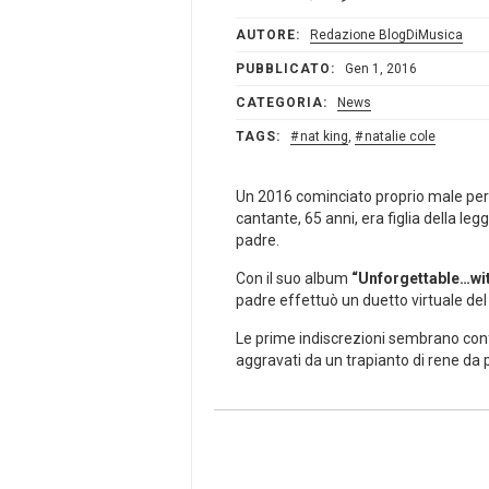
AUTORE:
Redazione BlogDiMusica
PUBBLICATO:
Gen 1, 2016
CATEGORIA:
News
TAGS:
nat king
,
natalie cole
Un 2016 cominciato proprio male per
cantante, 65 anni, era figlia della l
padre.
Con il suo album
“Unforgettable…wit
padre effettuò un duetto virtuale de
Le prime indiscrezioni sembrano conf
aggravati da un trapianto di rene da 