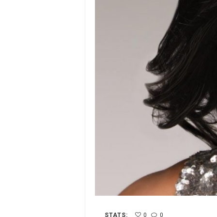
STATS:
0
0