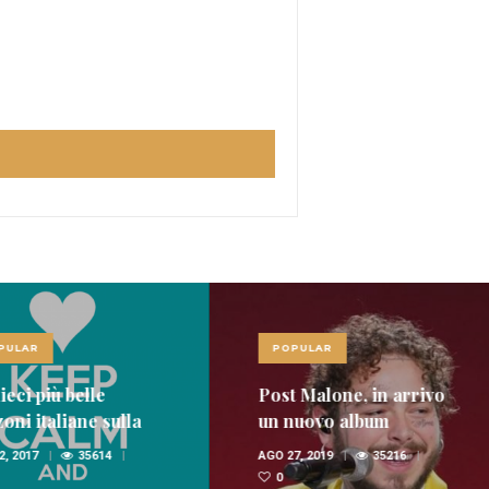
LAR
POPULAR
ci più belle
Post Malone, in arrivo
i italiane sulla
un nuovo album
nica
 2017
35614
AGO 27, 2019
35216
0