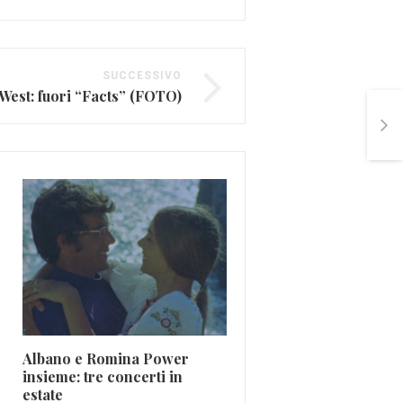
SUCCESSIVO
West: fuori “Facts” (FOTO)
Justin Bieber infuriato, 
il concerto dopo la pri
Albano e Romina Power
canzone (VIDEO)
insieme: tre concerti in
Ott 30, 2015
estate