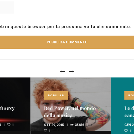
web in questo browser per la prossima volta che commento.
POPULAR
POPU
 sexy
Red Power, nel mondo
Le die
della musica
canzon
spopolano i rossi
dome
1
OTT 29, 2015
35656
GEN 22,
(FOTO E VIDEO)
1
1