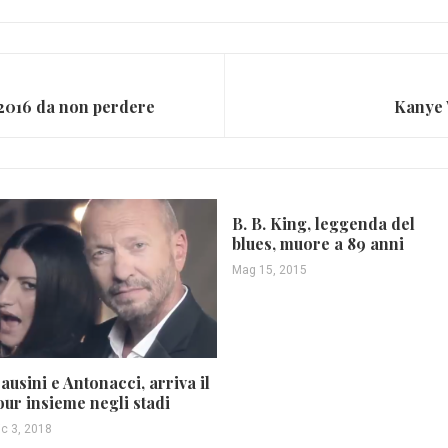
l 2016 da non perdere
Kanye 
B. B. King, leggenda del
blues, muore a 89 anni
Mag 15, 2015
ausini e Antonacci, arriva il
our insieme negli stadi
ic 3, 2018