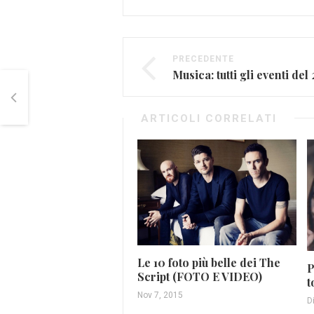
PRECEDENTE
Musica: tutti gli eventi de
ARTICOLI CORRELATI
Le 10 foto più belle dei The
P
Script (FOTO E VIDEO)
t
Nov 7, 2015
D