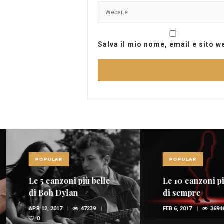
Salva il mio nome, email e sito 
POPULAR
POPULAR
Le 5 canzoni più belle
Le 10 canzoni più
di Bob Dylan
di sempre
APR 12, 2017
47239
FEB 6, 2017
36946
0