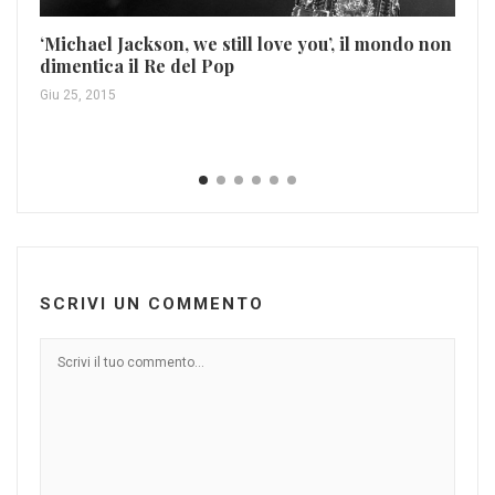
‘Michael Jackson, we still love you’, il mondo non
dimentica il Re del Pop
Ar
Giu 25, 2015
Ago
SCRIVI UN COMMENTO