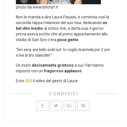
photo da www.bitchyf.it
Non le manda a dire Laura Pausini, e comincia cosi la
seconda tappa milanese del suo tour, dedicando
un
bel dito medio
al critico che, a detta sua, il giorno
prima aveva scritto che al primo appuntamento allo
stadio di San Siro c’era
poca gente
.
“Ieri sera, era tutto sold out. Io voglio tirarmela per 2 ore
e me la tiro stanotte!”
Un inizio
decisamente grintoso
a cui i fan hanno
risposto con un
fragoroso applauso
.
Ecco
QUI
il video del gesto di Laura
CONDIVIDI