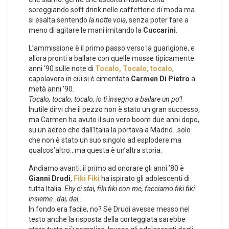
soreggiando soft drink nelle caffetterie di moda ma
si esalta sentendo
la notte vola
, senza poter fare a
meno di agitare le mani imitando la
Cuccarini
.
L’ammissione è il primo passo verso la guarigione, e
allora pronti a ballare con quelle mosse tipicamente
anni ‘90 sulle note di
Tocalo, Tocalo, tocalo
,
capolavoro in cui si è cimentata
Carmen Di Pietro
a
metà anni ’90.
Tocalo, tocalo, tocalo, io ti insegno a bailare un po’!
Inutile dirvi che il pezzo non è stato un gran successo,
ma Carmen ha avuto il suo vero boom due anni dopo,
su un aereo che dall’Italia la portava a Madrid…solo
che non è stato un suo singolo ad esplodere ma
qualcos’altro…ma questa è un’altra storia.
Andiamo avanti: il primo ad onorare gli anni ’80 è
Gianni Drudi
,
Fiki Fiki
ha ispirato gli adolescenti di
tutta Italia.
Ehy ci stai, fiki fiki con me, facciamo fiki fiki
insieme..dai, dai..
In fondo era facile, no? Se Drudi avesse messo nel
testo anche la risposta della corteggiata sarebbe