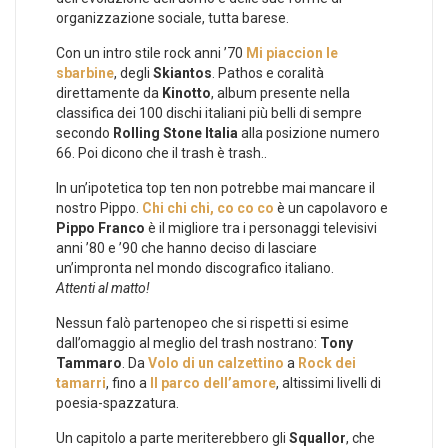
organizzazione sociale, tutta barese.
Con un intro stile rock anni ’70
Mi piaccion le
sbarbine
, degli
Skiantos
. Pathos e coralità
direttamente da
Kinotto
, album presente nella
classifica dei 100 dischi italiani più belli di sempre
secondo
Rolling Stone Italia
alla posizione numero
66. Poi dicono che il trash è trash..
In un’ipotetica top ten non potrebbe mai mancare il
nostro Pippo.
Chi chi chi, co co co
è un capolavoro e
Pippo Franco
è il migliore tra i personaggi televisivi
anni ’80 e ’90 che hanno deciso di lasciare
un’impronta nel mondo discografico italiano.
Attenti al matto!
Nessun falò partenopeo che si rispetti si esime
dall’omaggio al meglio del trash nostrano:
Tony
Tammaro
. Da
Volo di un calzettino
a
Rock dei
tamarri
, fino a
Il parco dell’amore
, altissimi livelli di
poesia-spazzatura.
Un capitolo a parte meriterebbero gli
Squallor
, che