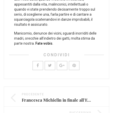
appesantiti dalla vita, malinconici, intellettuali o
quando vi state prendendo decisamente troppo sul
serio, di scegliene una, farla partire e di cantare a
squarciagola scatenandovi in danze improbabili, il
risultato è assicurato.
Manicomio, denunce dei vicini, sguardi inorriditi delle
madri, orecchie all’indietro dei gatti, molta stima da
parte nostra.
Fate vobis
.
CONDIVIDI
PRECEDENTE
Francesca Michielin in finale all’Eurovision Song Contest
SUCCESSIVO