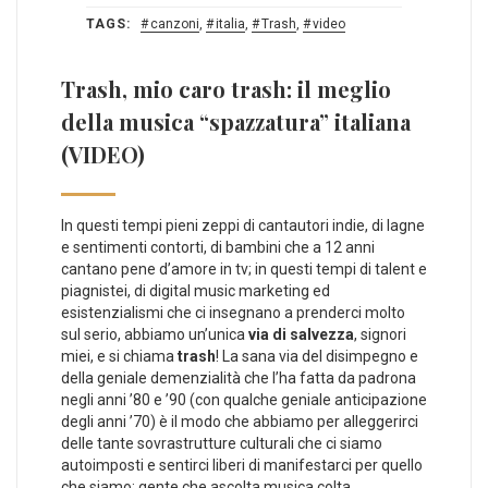
TAGS:
canzoni
,
italia
,
Trash
,
video
Trash, mio caro trash: il meglio
della musica “spazzatura” italiana
(VIDEO)
In questi tempi pieni zeppi di cantautori indie, di lagne
e sentimenti contorti, di bambini che a 12 anni
cantano pene d’amore in tv; in questi tempi di talent e
piagnistei, di digital music marketing ed
esistenzialismi che ci insegnano a prenderci molto
sul serio, abbiamo un’unica
via di salvezza
, signori
miei, e si chiama
trash
! La sana via del disimpegno e
della geniale demenzialità che l’ha fatta da padrona
negli anni ’80 e ’90 (con qualche geniale anticipazione
degli anni ’70) è il modo che abbiamo per alleggerirci
delle tante sovrastrutture culturali che ci siamo
autoimposti e sentirci liberi di manifestarci per quello
che siamo: gente che ascolta musica colta