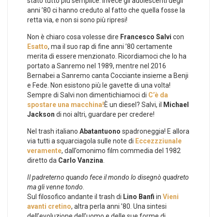
stato tutto più semplice. Invece gli adolescenti degli
anni ’80 ci hanno creduto al fatto che quella fosse la
retta via, e non si sono più ripresi!
Non è chiaro cosa volesse dire
Francesco Salvi
con
Esatto
, ma il suo rap di fine anni ’80 certamente
merita di essere menzionato. Ricordiamoci che lo ha
portato a Sanremo nel 1989, mentre nel 2016
Bernabei a Sanremo canta Cocciante insieme a Benji
e Fede. Non esistono più le gavette di una volta!
Sempre di Salvi non dimentichiamoci di
C’è da
spostare una macchina!
È un diesel? Salvi, il
Michael
Jackson
di noi altri, guardare per credere!
Nel trash italiano
Abatantuono
spadroneggia! E allora
via tutti a squarciagola sulle note di
Eccezzziunale
veramente
, dall’omonimo film commedia del 1982
diretto da
Carlo Vanzina
.
Il padreterno quando fece il mondo lo disegnò quadreto
ma gli venne tondo
.
Sul filosofico andante il trash di
Lino Banfi
in
Vieni
avanti cretino
, altra perla anni ’80. Una sintesi
dell’evoluzione dell’uomo e delle sue forme di