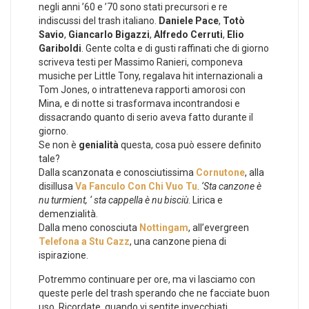
negli anni ’60 e ’70 sono stati precursori e re
indiscussi del trash italiano.
Daniele Pace
,
Totò
Savio
,
Giancarlo Bigazzi
,
Alfredo Cerruti
,
Elio
Gariboldi
. Gente colta e di gusti raffinati che di giorno
scriveva testi per Massimo Ranieri, componeva
musiche per Little Tony, regalava hit internazionali a
Tom Jones, o intratteneva rapporti amorosi con
Mina, e di notte si trasformava incontrandosi e
dissacrando quanto di serio aveva fatto durante il
giorno.
Se non è
genialità
questa, cosa può essere definito
tale?
Dalla scanzonata e conosciutissima
Cornutone
, alla
disillusa
Va Fanculo Con Chi Vuo Tu
.
‘Sta canzone è
nu turmient, ‘ sta cappella è nu bisciù
. Lirica e
demenzialità.
Dalla meno conosciuta
Nottingam
, all’evergreen
Telefona a Stu Cazz
, una canzone piena di
ispirazione.
Potremmo continuare per ore, ma vi lasciamo con
queste perle del trash sperando che ne facciate buon
uso. Ricordate, quando vi sentite invecchiati,