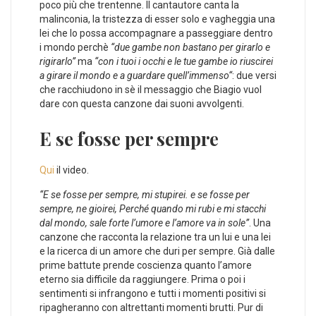
poco più che trentenne. Il cantautore canta la
malinconia, la tristezza di esser solo e vagheggia una
lei che lo possa accompagnare a passeggiare dentro
i mondo perchè
“due gambe non bastano per girarlo e
rigirarlo”
ma
“con i tuoi i occhi e le tue gambe io riuscirei
a girare il mondo e a guardare quell’immenso“
: due versi
che racchiudono in sè il messaggio che Biagio vuol
dare con questa canzone dai suoni avvolgenti.
E se fosse per sempre
Qui
il video.
“E se fosse per sempre, mi stupirei. e se fosse per
sempre, ne gioirei, Perché quando mi rubi e mi stacchi
dal mondo, sale forte l’umore e l’amore va in sole”
. Una
canzone che racconta la relazione tra un lui e una lei
e la ricerca di un amore che duri per sempre. Già dalle
prime battute prende coscienza quanto l’amore
eterno sia difficile da raggiungere. Prima o poi i
sentimenti si infrangono e tutti i momenti positivi si
ripagheranno con altrettanti momenti brutti. Pur di