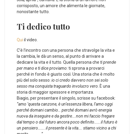
corrisposto, un amore che alimenta le giornate,
nonostante tutto.
Ti dedico tutto
Qui
il video.
C’è l’incontro con una persona che stravolge la vita e
la cambia, le dà un senso, al punto di arrivare a
dedicare la vita e il tutto. Quella persona che
ti prende
per mano e ti dice proviamo
: ti sprona a provarci
perché in fondo è giusto così. Una storia che è molto
più del solo sesso:
io ci credo davvero non sei solo
sesso ma conquista traguardo involucro vero
. È una
storia di maggior spessore e importanza.
Biagio, per presentare il singolo, scrisse su facebook:
“amo ‘questa canzone, è un’essenza libera, l’amo oggi
perché domani cambio… perché domani avrò energia
nuova da inseguire e da gestire….non mi faccio fregare
dal tempo o dal futuro ancora poco definito…….il futuro è
un pensiero……..il presente è la vita…. stiamo vicino a chi
merita……………“
.