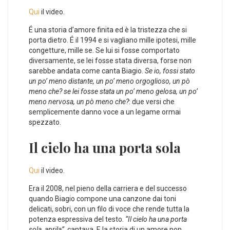
Qui
il video.
É una storia d’amore finita ed è la tristezza che si
porta dietro. É il 1994 e si vagliano mille ipotesi, mille
congetture, mille se. Se lui si fosse comportato
diversamente, se lei fosse stata diversa, forse non
sarebbe andata come canta Biagio.
Se io, fossi stato
un po’ meno distante, un po’ meno orgoglioso, un pò
meno che? se lei fosse stata un po’ meno gelosa, un po’
meno nervosa, un pò meno che?
: due versi che
semplicemente danno voce a un legame ormai
spezzato.
Il cielo ha una porta sola
Qui
il video.
Era il 2008, nel pieno della carriera e del successo
quando Biagio compone una canzone dai toni
delicati, sobri, con un filo di voce che rende tutta la
potenza espressiva del testo.
“Il cielo ha una porta
sola, aprila”
, cantava. E la storia di un amore non