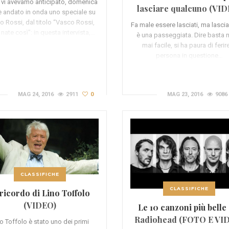
vi avevamo anticipato, domenica
lasciare qualcuno (VI
è andato in onda uno speciale su
 Rossi, dal titolo “Vasco Rossi,
Fa male essere lasciati, ma lasci
nate così”: in questa intervista,…
è una passeggiata. Dire basta 
mai facile, si ha paura di ferire
persona in questione…
MAG 24, 2016
2911
0
MAG 23, 2016
9086
CLASSIFICHE
CLASSIFICHE
 ricordo di Lino Toffolo
(VIDEO)
Le 10 canzoni più belle
Radiohead (FOTO E VI
o Toffolo è stato uno dei primi