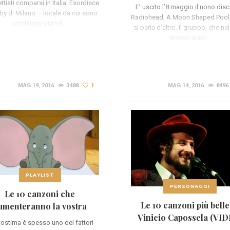
ttisti comparsi in Italia. Esordisce
E’ uscito l’8 maggio il nono dis
rby di Milano – locale da cui sono
Radiohead, A Moon Shaped Pool,
usciti i più grandi…
si parla d’altro. Il gruppo, che ne
stesso anno…
MAG 19, 2016
3488
1
MAG 14, 2016
8496
PLAYLIST
PERSONAGGI
Le 10 canzoni che
Le 10 canzoni più belle
umenteranno la vostra
Vinicio Capossela (VI
autostima (VIDEO)
tostima è spesso uno dei fattori