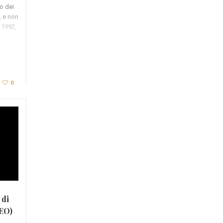
co dei
 e non
l 1992,
0
 di
DEO)