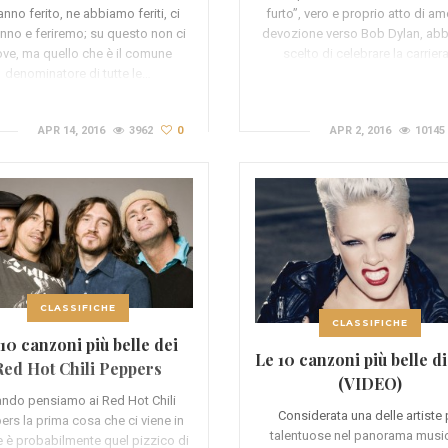
(VIDEO)
anno ferito, ne abbiamo feriti, ci
furto”, vero e proprio atto di am
anno e feriremo; su questo non ci
devozione verso Bob Dylan, ab
ove, ma quello che è il comune
scelto di celebrare la carrier
denominatore di tutte le…
APR 14, 2016
3962
0
APR 2, 2016
10145
CLASSIFICHE
CLASSIFICHE
10 canzoni più belle dei
Le 10 canzoni più belle d
Red Hot Chili Peppers
(VIDEO)
(VIDEO)
ndo pensiamo ai Red Hot Chili
Considerata una delle artiste 
ers la prima cosa che ci viene in
talentuose nel panorama music
 è probabilmente quel pizzico di