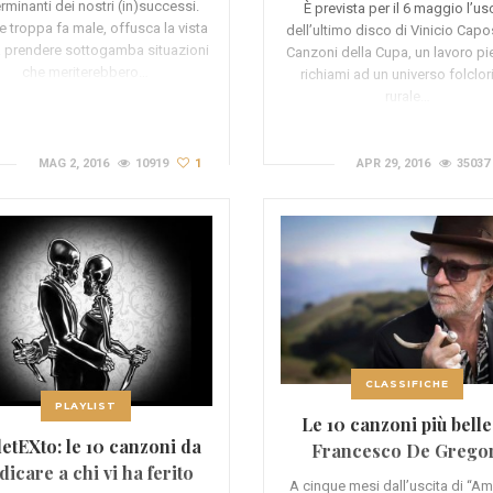
rminanti dei nostri (in)successi.
È prevista per il 6 maggio l’us
e troppa fa male, offusca la vista
dell’ultimo disco di Vinicio Capo
fa prendere sottogamba situazioni
Canzoni della Cupa, un lavoro pi
che meriterebbero…
richiami ad un universo folclor
rurale…
MAG 2, 2016
10919
1
APR 29, 2016
35037
CLASSIFICHE
PLAYLIST
Le 10 canzoni più belle
detEXto: le 10 canzoni da
Francesco De Grego
dicare a chi vi ha ferito
(VIDEO)
A cinque mesi dall’uscita di “A