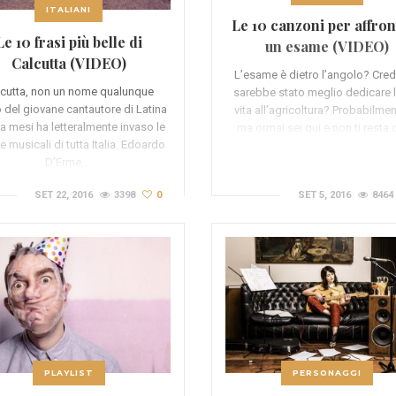
ITALIANI
Le 10 canzoni per affron
Le 10 frasi più belle di
un esame (VIDEO)
Calcutta (VIDEO)
L’esame è dietro l’angolo? Cred
lcutta, non un nome qualunque
sarebbe stato meglio dedicare l
o del giovane cantautore di Latina
vita all’agricoltura? Probabilmen
a mesi ha letteralmente invaso le
ma ormai sei qui e non ti resta
ie musicali di tutta Italia. Edoardo
D’Erme,…
SET 22, 2016
3398
0
SET 5, 2016
8464
PLAYLIST
PERSONAGGI