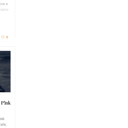
ore e
biamo
a…
0
i P!nk
più
ale,