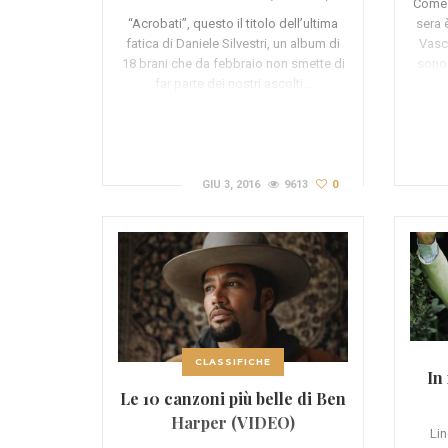
Come 
sera 
“Acrobati”, questo il titolo dell’ultima
Vasco
fatica di Daniele Silvestri, un album di
sono 
18 brani che da febbraio non smette di
far parte dei nostri ascolti…
GIU 3, 2016
9613
0
CLASSIFICHE
In
Le 10 canzoni più belle di Ben
Harper (VIDEO)
Lin