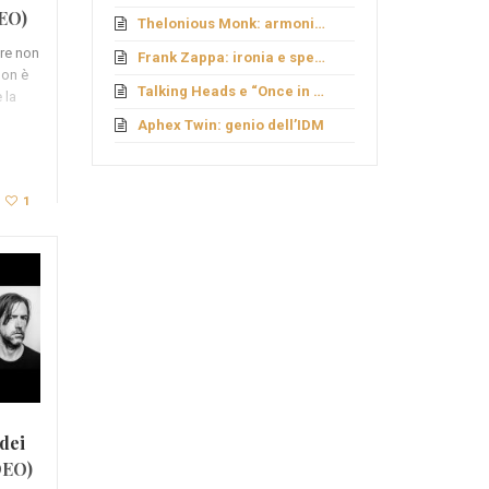
DEO)
Thelonious Monk: armonie fuori schema
are non
Frank Zappa: ironia e sperimentazione
non è
Talking Heads e “Once in a Lifetime”
 la
Aphex Twin: genio dell’IDM
1
 dei
DEO)