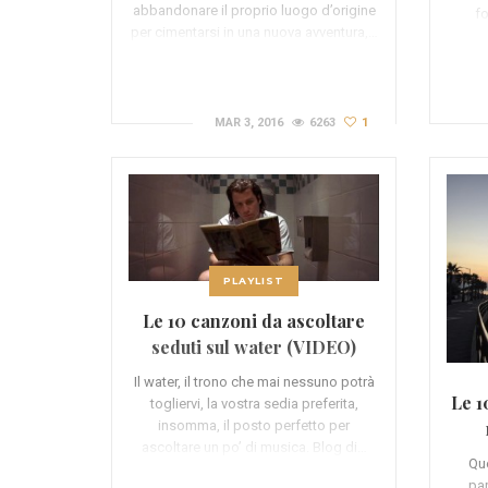
abbandonare il proprio luogo d’origine
fo
per cimentarsi in una nuova avventura,…
MAR 3, 2016
6263
1
PLAYLIST
Le 10 canzoni da ascoltare
seduti sul water (VIDEO)
Il water, il trono che mai nessuno potrà
Le 1
togliervi, la vostra sedia preferita,
insomma, il posto perfetto per
ascoltare un po’ di musica. Blog di…
Que
par