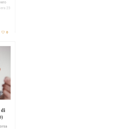
vero
iera 23
0
 di
O)
corsa