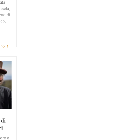
cita
ssela,
eno di
ico,
1
 di
ri
more e