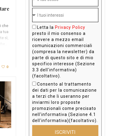
tare
i che
Letta la
Privacy Policy
a tua
presto il mio consenso a
te sì,
ricevere a mezzo email
 che…
comunicazioni commerciali
(compresa la newsletter) da
parte di questo sito e di mio
specifico interesse (Sezione
0
3.3 dell'informativa)
(facoltativo).
Consento al trattamento
dei dati per la comunicazione
a terzi che li useranno per
inviarmi loro proposte
promozionali come precisato
nell'informativa (Sezione 4.1
dell'informativa)(facoltativo).
ISCRIVITI