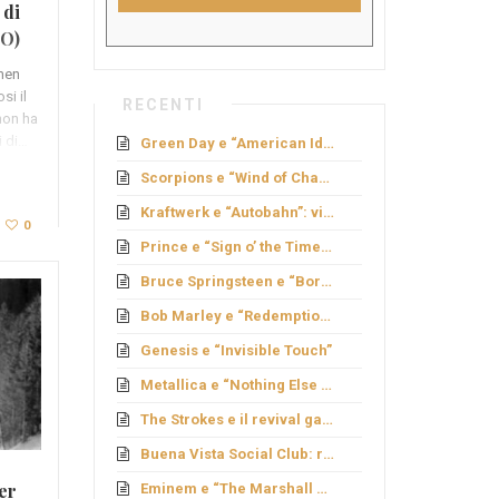
 di
EO)
rmen
si il
RECENTI
non ha
i di…
Green Day e “American Idiot”: rock politico
Scorpions e “Wind of Change”: caduta del Muro
Kraftwerk e “Autobahn”: viaggio elettronico
0
Prince e “Sign o’ the Times”: genio e provocazione
Bruce Springsteen e “Born to Run”: sogno americano
Bob Marley e “Redemption Song”
Genesis e “Invisible Touch”
Metallica e “Nothing Else Matters”: ballata metal
The Strokes e il revival garage
Buena Vista Social Club: rinascita cubana
er
Eminem e “The Marshall Mathers LP”