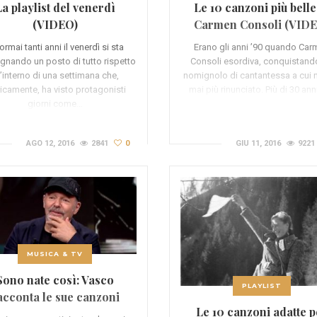
La playlist del venerdì
Le 10 canzoni più belle
(VIDEO)
Carmen Consoli (VID
ormai tanti anni il venerdì si sta
Erano gli anni ’90 quando Ca
nando un posto di tutto rispetto
Consoli esordiva, conquistando
l’interno di una settimana che,
nomignolo di cantantessa a cui 
ricamente, ha visto protagonisti
mai più rinunciato. Più di 30 ann
giorni come…
AGO 12, 2016
2841
0
GIU 11, 2016
9221
MUSICA & TV
Sono nate così: Vasco
PLAYLIST
acconta le sue canzoni
Le 10 canzoni adatte p
(VIDEO)