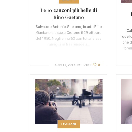
Le 10 canzoni più belle di
Rino Gaetano
Salvatore Antonio Gaetano, in arte Rino
Ca
Gaetano, nasce a Crotone il 29 ottobre
quell
del 1950. Negli anno’60 con tutta la sua
che d
famiglia si trasferisce a…
librer
GEN 17, 2017
17181
0
ITALIANI