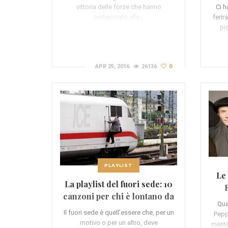
Ci h
vittoria delle forze che hanno
ferir
partecipato alla…
pi
APR 25, 2016
26136
0
PLAYLIST
Le 
La playlist del fuori sede: 10
canzoni per chi è lontano da
Qua
casa (VIDEO)
Il fuori sede è quell’essere che, per un
Pepp
motivo o per un altro, deve
mente