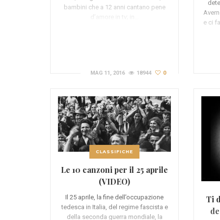
dete
bambini che a 12 anni cantano pene
Avern
d’amore in tv; in…
e ci 
MAG 11, 2016
18944
0
CLASSIFICHE
Le 10 canzoni per il 25 aprile
(VIDEO)
Il 25 aprile, la fine dell’occupazione
Ti 
tedesca in Italia, del regime fascista e
de
della seconda guerra mondiale, la