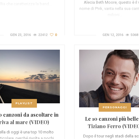
Alecia Beth Moore, questo è il 
llia che caratterizza la band…
nome di P!nk, vanta nella sua carr
milioni…
GEN 23, 2016
22412
0
GEN 12, 2016
5068
PLAYLIST
PERSONAGGI
0 canzoni da ascoltare in
Le 10 canzoni più belle
riva al mare (VIDEO)
Tiziano Ferro (VIDE
lla di oggi è una top 10 molto
Dopo il tour negli stadi della s
ticolare, perché rivolta a pochi