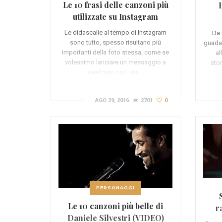
Le 10 frasi delle canzoni più
utilizzate su Instagram
(VIDEO)
Le didascalie al tempo di Instagram
Da 
sono tutto, spesso risultano più
guadag
importanti della foto stessa, come se
al
volessimo lanciare un messaggio a
sto
qualcuno con una…
AGO 29, 2016
2701
0
PERSONAGGI
Le 10 canzoni più belle di
r
Daniele Silvestri (VIDEO)