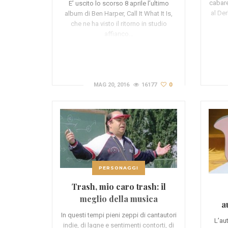
cabare
E’ uscito lo scorso 8 aprile l’ultimo
al De
album di Ben Harper, Call It What It Is,
che ne ha visto il ritorno in studio
affianco…
MAG 20, 2016
16177
0
PERSONAGGI
Trash, mio caro trash: il
meglio della musica
a
“spazzatura” italiana (VIDEO)
In questi tempi pieni zeppi di cantautori
L’au
indie, di lagne e sentimenti contorti, di